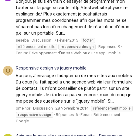
Bonjour, je suis en train d'essayer de programmer mon
footer sur la page suivante: http://testwebsite.physio-in-
esslingen.de/ Plus exactement je souhaiterais
programmer mes coordonnées afin que les mots ne se
séparent pas lors d'un changement de résolution d'écran
p.e. sur un portable. Sur...
seseba
Discussion
7 Février 2015
footer
Réponses: 9
référencement mobile
responsive
design
Forum:
Développement d'un site Web ou d'une appli mobile
Responsive design vs jquery mobile
O
Bonjour, J'envisage d'adapter un de mes sites aux mobiles.
Du coup j'ai fait appel a une agence web via leur formulaire
de contact. Ils m'ont conseiller de plutôt partir sur un site
jquery mobile. Je n'ai les ai pas vu encore, mais du coup je
me pose des questions sur le "jquery mobile". Si...
omelhor
Discussion
28 Novembre 2014
référencement mobile
Réponses: 6
Forum:
Référencement
responsive
design
Google
Avis sur la nouvelle version de mon site - Responsive