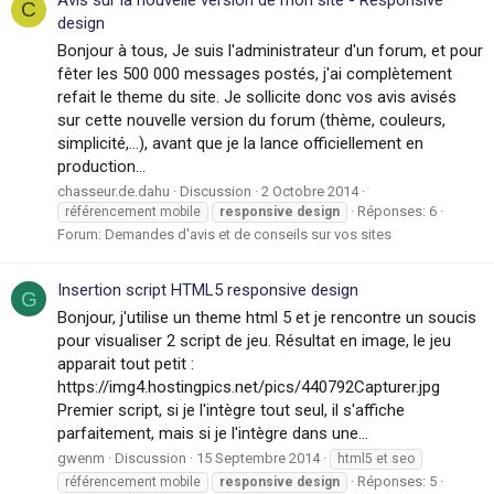
C
design
Bonjour à tous, Je suis l'administrateur d'un forum, et pour
fêter les 500 000 messages postés, j'ai complètement
refait le theme du site. Je sollicite donc vos avis avisés
sur cette nouvelle version du forum (thème, couleurs,
simplicité,...), avant que je la lance officiellement en
production...
chasseur.de.dahu
Discussion
2 Octobre 2014
Réponses: 6
référencement mobile
responsive
design
Forum:
Demandes d'avis et de conseils sur vos sites
Insertion script HTML5 responsive design
G
Bonjour, j'utilise un theme html 5 et je rencontre un soucis
pour visualiser 2 script de jeu. Résultat en image, le jeu
apparait tout petit :
https://img4.hostingpics.net/pics/440792Capturer.jpg
Premier script, si je l'intègre tout seul, il s'affiche
parfaitement, mais si je l'intègre dans une...
gwenm
Discussion
15 Septembre 2014
html5 et seo
Réponses: 5
référencement mobile
responsive
design