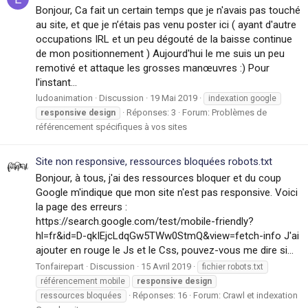
Bonjour, Ca fait un certain temps que je n'avais pas touché
au site, et que je n’étais pas venu poster ici ( ayant d'autre
occupations IRL et un peu dégouté de la baisse continue
de mon positionnement ) Aujourd'hui le me suis un peu
remotivé et attaque les grosses manœuvres :) Pour
l'instant...
ludoanimation
Discussion
19 Mai 2019
indexation google
Réponses: 3
Forum:
Problèmes de
responsive
design
référencement spécifiques à vos sites
Site non responsive, ressources bloquées robots.txt
Bonjour, à tous, j'ai des ressources bloquer et du coup
Google m'indique que mon site n'est pas responsive. Voici
la page des erreurs :
https://search.google.com/test/mobile-friendly?
hl=fr&id=D-qkIEjcLdqGw5TWw0StmQ&view=fetch-info J'ai
ajouter en rouge le Js et le Css, pouvez-vous me dire si...
Tonfairepart
Discussion
15 Avril 2019
fichier robots.txt
référencement mobile
responsive
design
Réponses: 16
Forum:
Crawl et indexation
ressources bloquées