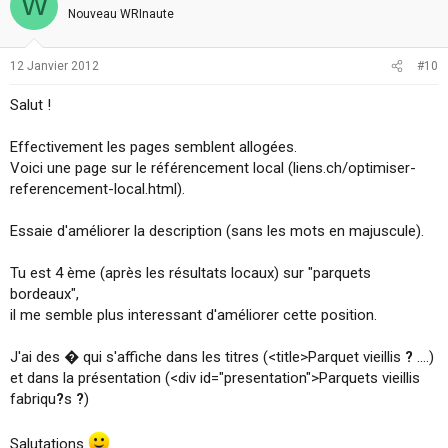
W
Nouveau WRInaute
12 Janvier 2012
#10
Salut !
Effectivement les pages semblent allogées.
Voici une page sur le référencement local (liens.ch/optimiser-
referencement-local.html).
Essaie d'améliorer la description (sans les mots en majuscule).
Tu est 4 ème (après les résultats locaux) sur "parquets
bordeaux",
il me semble plus interessant d'améliorer cette position.
J'ai des � qui s'affiche dans les titres (<title>Parquet vieillis
?
....)
et dans la présentation (<div id="presentation">Parquets vieillis
fabriqu
?
s
?
)
Salutations