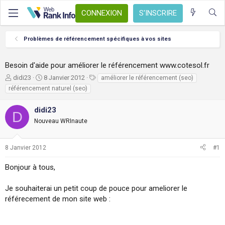
CONNEXION
S'INSCRIRE
Problèmes de référencement spécifiques à vos sites
Besoin d'aide pour améliorer le référencement www.cotesol.fr
A
D
T
didi23
8 Janvier 2012
améliorer le référencement (seo)
u
a
a
référencement naturel (seo)
t
t
g
e
e
s
didi23
D
u
d
Nouveau WRInaute
r
e
d
d
e
é
8 Janvier 2012
#1
l
b
a
u
Bonjour à tous,
d
t
i
s
Je souhaiterai un petit coup de pouce pour ameliorer le
c
référecement de mon site web :
u
s
s