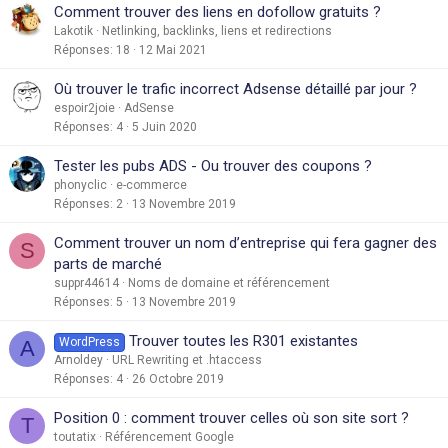
Comment trouver des liens en dofollow gratuits ?
Lakotik
Netlinking, backlinks, liens et redirections
Réponses
18
12 Mai 2021
Où trouver le trafic incorrect Adsense détaillé par jour ?
espoir2joie
AdSense
Réponses
4
5 Juin 2020
Tester les pubs ADS - Ou trouver des coupons ?
phonyclic
e-commerce
Réponses
2
13 Novembre 2019
Comment trouver un nom d’entreprise qui fera gagner des
S
parts de marché
suppr44614
Noms de domaine et référencement
Réponses
5
13 Novembre 2019
Trouver toutes les R301 existantes
WordPress
A
Arnoldey
URL Rewriting et .htaccess
Réponses
4
26 Octobre 2019
Position 0 : comment trouver celles où son site sort ?
T
toutatix
Référencement Google