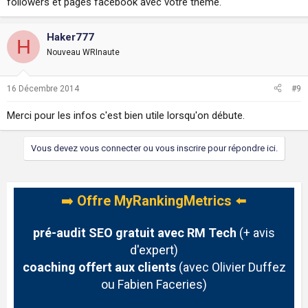
followers et pages facebook avec votre thème.
Haker777
H
Nouveau WRInaute
16 Décembre 2014
#9
Merci pour les infos c'est bien utile lorsqu'on débute.
Vous devez vous connecter ou vous inscrire pour répondre ici.
➡️
Offre MyRankingMetrics
⬅️
pré-audit SEO gratuit avec RM Tech
(+ avis
d'expert)
coaching offert aux clients
(avec Olivier Duffez
ou Fabien Faceries)