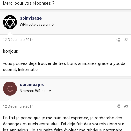
Merci pour vos réponses ?
i
o
n
soinvisage
WRInaute passionné
12 Décembre 2014
#2
bonjour,
vous pouvez déjà trouver de très bons annuaires grâce à yooda
submit, linkomatic ...
cuisinezpro
C
Nouveau WRInaute
12 Décembre 2014
#3
En fait je pense que je me suis mal exprimée, je recherche des
échanges mutuels entre site. J'ai déja fait des soumissions sur
les annuaires. Je souhaite faire évoluer ma rubrique partenaire