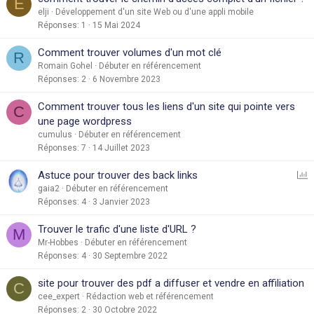
E
elji
Développement d'un site Web ou d'une appli mobile
Réponses
1
15 Mai 2024
Comment trouver volumes d'un mot clé
R
Romain Gohel
Débuter en référencement
Réponses
2
6 Novembre 2023
Comment trouver tous les liens d'un site qui pointe vers
C
une page wordpress
cumulus
Débuter en référencement
Réponses
7
14 Juillet 2023
S
Astuce pour trouver des back links
o
gaia2
Débuter en référencement
Réponses
4
3 Janvier 2023
n
d
Trouver le trafic d'une liste d'URL ?
M
a
Mr-Hobbes
Débuter en référencement
g
Réponses
4
30 Septembre 2022
e
site pour trouver des pdf a diffuser et vendre en affiliation
C
cee_expert
Rédaction web et référencement
Réponses
2
30 Octobre 2022