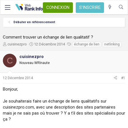
CONNEXION
S'INSCRIRE
Débuter en référencement
Comment trouver un échange de lien qualitatif ?
A
D
T
cuisinezpro
12 Décembre 2014
échange de lien
netlinking
u
a
a
t
t
g
cuisinezpro
C
e
e
s
Nouveau WRInaute
u
d
r
e
d
d
12 Décembre 2014
#1
e
é
l
b
Bonjour,
a
u
d
t
i
Je souhaiterais faire un échange de liens qualitatifs sur
s
cuisinezpro.com, avec une description des sites partenaires
c
mais je ne sais pas où trouver ? Y a t'il des sites spécialisés pour
u
ça ?
s
s