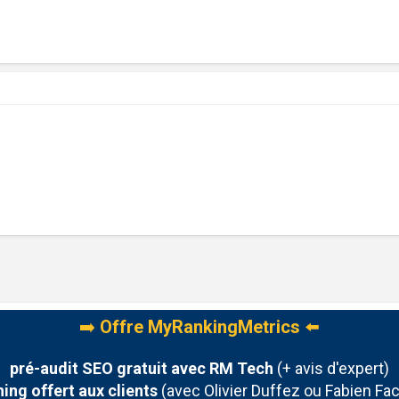
➡️
Offre MyRankingMetrics
⬅️
pré-audit SEO gratuit avec RM Tech
(+ avis d'expert)
ing offert aux clients
(avec Olivier Duffez ou Fabien Fac