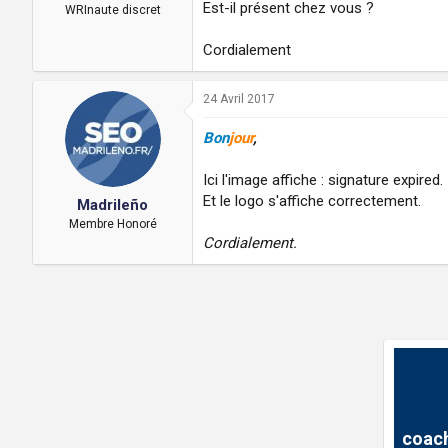
a
u
Est-il présent chez vous ?
WRInaute discret
d
t
i
Cordialement
s
c
u
24 Avril 2017
s
s
Bon
jour
,
i
o
Ici l'image affiche : signature expired.
n
Et le logo s'affiche correctement.
Madrileño
Membre Honoré
Cordialement.
coach