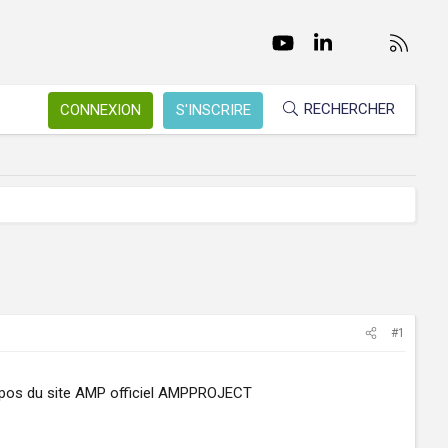
Facebook
Twitter
youtube
LinkedIn
Nous conta
RSS
RECHERCHER
CONNEXION
S'INSCRIRE
#1
propos du site AMP officiel AMPPROJECT