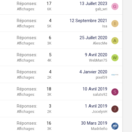
Réponses
17
13 Juillet 2023
G
Affichages
6K
gab_wri
Réponses
4
12 Septembre 2021
I
Affichages
5K
Isa
Réponses
6
25 Juillet 2020
A
Affichages
3K
AlescMe
Réponses
5
9 Avril 2020
W
Affichages
4K
WebMan75
Réponses
4
4 Janvier 2020
Affichages
2K
pixel59
Réponses
18
10 Avril 2019
S
Affichages
3K
saluts92
Réponses
3
1 Avril 2019
J
Affichages
2K
JocelynH
Réponses
16
30 Mars 2019
Affichages
3K
Madrileño