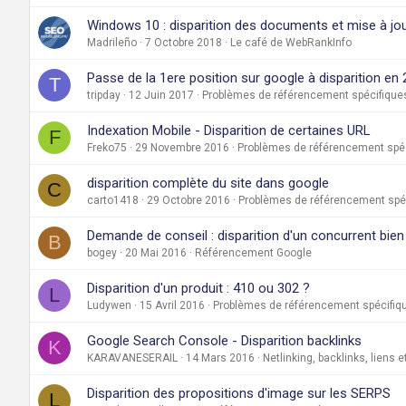
Windows 10 : disparition des documents et mise à jo
Madrileño
7 Octobre 2018
Le café de WebRankInfo
Passe de la 1ere position sur google à disparition en
T
tripday
12 Juin 2017
Problèmes de référencement spécifiques
Indexation Mobile - Disparition de certaines URL
F
Freko75
29 Novembre 2016
Problèmes de référencement spéc
disparition complète du site dans google
C
carto1418
29 Octobre 2016
Problèmes de référencement spéc
Demande de conseil : disparition d'un concurrent bien 
B
bogey
20 Mai 2016
Référencement Google
Disparition d'un produit : 410 ou 302 ?
L
Ludywen
15 Avril 2016
Problèmes de référencement spécifiqu
Google Search Console - Disparition backlinks
K
KARAVANESERAIL
14 Mars 2016
Netlinking, backlinks, liens e
Disparition des propositions d'image sur les SERPS
L