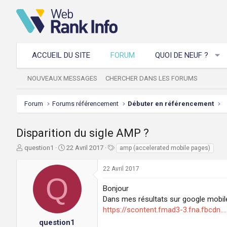
ACCUEIL DU SITE
FORUM
QUOI DE NEUF ?
NOUVEAUX MESSAGES
CHERCHER DANS LES FORUMS
Forum
Forums référencement
Débuter en référencement
Disparition du sigle AMP ?
A
D
T
question1
22 Avril 2017
amp (accelerated mobile pages)
u
a
a
t
t
g
22 Avril 2017
e
e
s
Q
u
d
Bonjour
r
e
Dans mes résultats sur google mobile
d
d
https://scontent.fmad3-3.fna.fbcd
e
é
l
b
question1