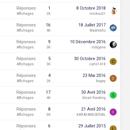
Réponses
1
8 Octobre 2018
Affichages
2K
mickou51
Réponses
16
18 Juillet 2017
Affichages
4K
Madrileño
Réponses
9
10 Décembre 2016
Affichages
3K
indigene
Réponses
5
30 Octobre 2016
C
Affichages
3K
carto1418
Réponses
4
23 Mai 2016
B
Affichages
2K
bogey
Réponses
17
30 Avril 2016
S
Affichages
4K
Smart Ranking
Réponses
8
21 Avril 2016
K
Affichages
5K
KARAVANESERAIL
Réponses
6
29 Juillet 2015
L