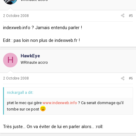
2 Octobre 2008
#5
indexweb.info ? Jamais entendu parler !
Edit : pas loin non plus de indexweb.fr !
HawkEye
H
WRInaute accro
2 Octobre 2008
#6
nickargall a dit:
ptet le mec qui gère
www.indexweb.info
? Ca serait dommage qu'il
tombe sur ce post
Très juste... On va éviter de lui en parler alors... :roll: