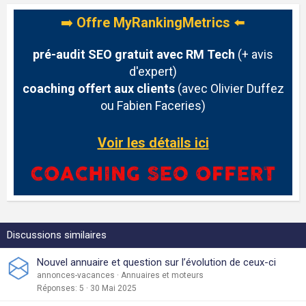
➡️
Offre MyRankingMetrics
⬅️
pré-audit SEO gratuit avec RM Tech
(+ avis
d'expert)
coaching offert aux clients
(avec Olivier Duffez
ou Fabien Faceries)
Voir les détails ici
Discussions similaires
Nouvel annuaire et question sur l’évolution de ceux-ci
annonces-vacances
Annuaires et moteurs
Réponses
5
30 Mai 2025