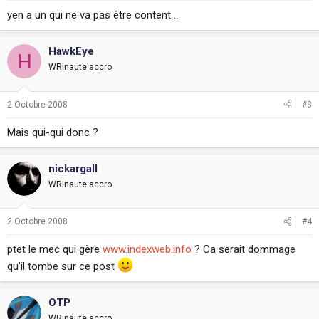
yen a un qui ne va pas être content ..
HawkEye
H
WRInaute accro
2 Octobre 2008
#3
Mais qui-qui donc ?
nickargall
WRInaute accro
2 Octobre 2008
#4
ptet le mec qui gère
www.indexweb.info
? Ca serait dommage
qu'il tombe sur ce post
OTP
WRInaute accro