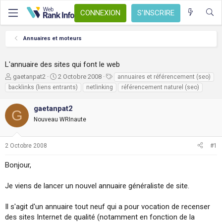
CONNEXION
S'INSCRIRE
Annuaires et moteurs
L'annuaire des sites qui font le web
A
D
T
gaetanpat2
2 Octobre 2008
annuaires et référencement (seo)
u
a
a
backlinks (liens entrants)
netlinking
référencement naturel (seo)
t
t
g
e
e
s
gaetanpat2
G
u
d
Nouveau WRInaute
r
e
d
d
e
é
2 Octobre 2008
#1
l
b
a
u
Bonjour,
d
t
i
s
Je viens de lancer un nouvel annuaire généraliste de site.
c
u
Il s'agit d'un annuaire tout neuf qui a pour vocation de recenser
s
des sites Internet de qualité (notamment en fonction de la
s