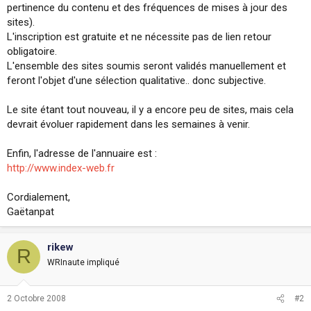
pertinence du contenu et des fréquences de mises à jour des
i
o
sites).
n
L'inscription est gratuite et ne nécessite pas de lien retour
obligatoire.
L'ensemble des sites soumis seront validés manuellement et
feront l'objet d'une sélection qualitative.. donc subjective.
Le site étant tout nouveau, il y a encore peu de sites, mais cela
devrait évoluer rapidement dans les semaines à venir.
Enfin, l'adresse de l'annuaire est :
http://www.index-web.fr
Cordialement,
Gaëtanpat
rikew
R
WRInaute impliqué
2 Octobre 2008
#2