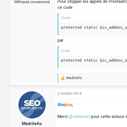
Pour stopper les appels de Prestashop
a
u
WRInaute occasionnel
d
t
ce code
i
s
Code:
c
u
protected static $is_addons_u
s
s
par
i
o
Code:
n
protected static $is_addons_u
Madrileño
R
e
a
c
2 Octobre 2018
t
i
Bon
jour
,
o
n
Merci
@Johanwri
pour cette astuce q
s
:
Madrileño