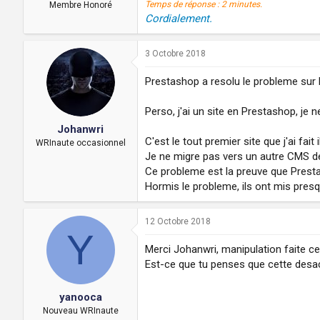
Temps de réponse : 2 minutes.
Membre Honoré
Cordialement.
3 Octobre 2018
Prestashop a resolu le probleme sur 
Perso, j'ai un site en Prestashop, j
Johanwri
C'est le tout premier site que j'ai fai
WRInaute occasionnel
Je ne migre pas vers un autre CMS de
Ce probleme est la preuve que Prestas
Hormis le probleme, ils ont mis presqu
12 Octobre 2018
Y
Merci Johanwri, manipulation faite ce
Est-ce que tu penses que cette desac
yanooca
Nouveau WRInaute