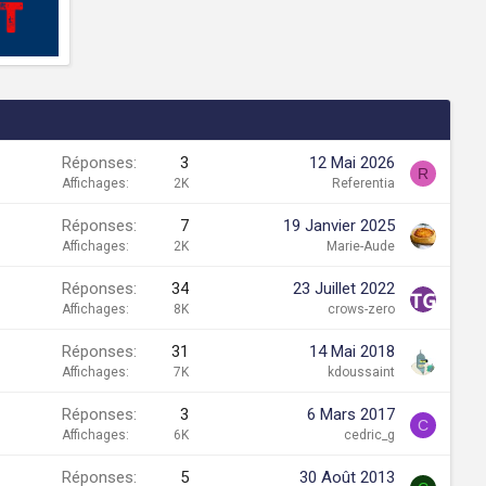
Réponses
3
12 Mai 2026
R
Affichages
2K
Referentia
Réponses
7
19 Janvier 2025
Affichages
2K
Marie-Aude
Réponses
34
23 Juillet 2022
Affichages
8K
crows-zero
Réponses
31
14 Mai 2018
Affichages
7K
kdoussaint
Réponses
3
6 Mars 2017
C
Affichages
6K
cedric_g
Réponses
5
30 Août 2013