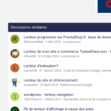
Discussions similaires
Lenteur progressive sur PrestaShop 8 : base de don
R
ReferentielNet
5 Mai 2026
e-commerce
Lenteur de mon site e-commerce TunisiePara.com - B
infowebb
8 Octobre 2024
e-commerce
Lenteur d'indexation?
L
LaurentW
31 Janvier 2022
Crawl et indexation Google, sitem
Lenteur du site et référencement
arnaudmn
29 Avril 2018
Référencement Google
wordpress - lenteur navigation
1
1001interims
4 Mars 2017
Demandes d'avis et de conseils su
Pb de lenteur d'affichage à cause des pubs
C