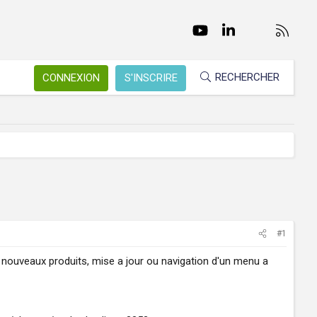
Facebook
Twitter
youtube
LinkedIn
Nous conta
RSS
RECHERCHER
CONNEXION
S'INSCRIRE
#1
nouveaux produits, mise a jour ou navigation d'un menu a