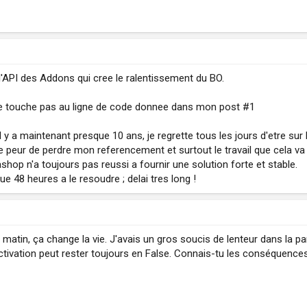
l'API des Addons qui cree le ralentissement du BO.
e ne touche pas au ligne de code donnee dans mon post #1
t il y a maintenant presque 10 ans, je regrette tous les jours d'etre su
 peur de perdre mon referencement et surtout le travail que cela va 
hop n'a toujours pas reussi a fournir une solution forte et stable.
e 48 heures a le resoudre ; delai tres long !
 matin, ça change la vie. J'avais un gros soucis de lenteur dans la p
tivation peut rester toujours en False. Connais-tu les conséquence