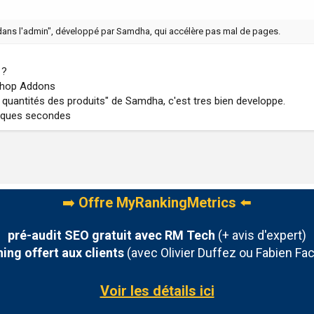
 dans l'admin", développé par Samdha, qui accélère pas mal de pages.
 ?
ashop Addons
es quantités des produits" de Samdha, c'est tres bien developpe.
elques secondes
➡️
Offre MyRankingMetrics
⬅️
pré-audit SEO gratuit avec RM Tech
(+ avis d'expert)
ing offert aux clients
(avec Olivier Duffez ou Fabien Fac
Voir les détails ici