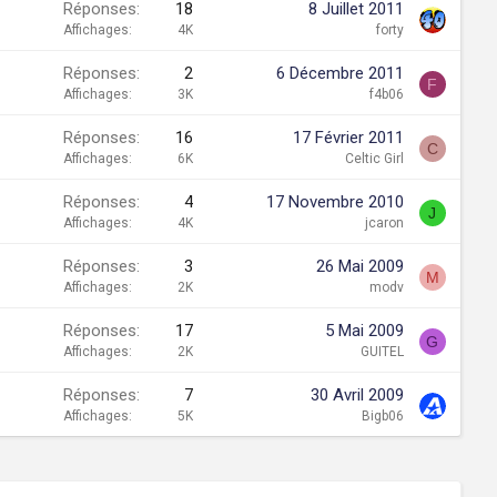
Réponses
18
8 Juillet 2011
Affichages
4K
forty
Réponses
2
6 Décembre 2011
F
Affichages
3K
f4b06
Réponses
16
17 Février 2011
C
Affichages
6K
Celtic Girl
Réponses
4
17 Novembre 2010
J
Affichages
4K
jcaron
Réponses
3
26 Mai 2009
M
Affichages
2K
modv
Réponses
17
5 Mai 2009
G
Affichages
2K
GUITEL
Réponses
7
30 Avril 2009
Affichages
5K
Bigb06