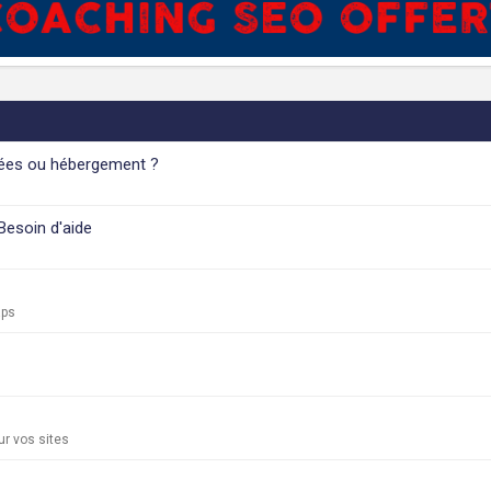
nées ou hébergement ?
esoin d'aide
aps
r vos sites