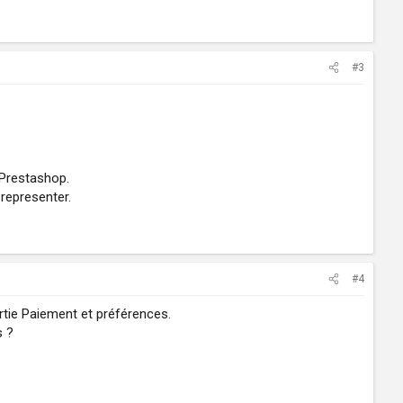
#3
r Prestashop.
representer.
#4
artie Paiement et préférences.
s ?