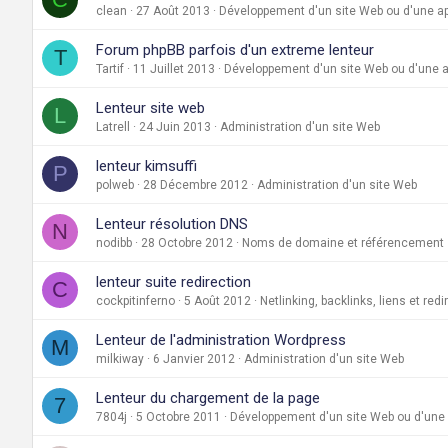
clean
27 Août 2013
Développement d'un site Web ou d'une ap
Forum phpBB parfois d'un extreme lenteur
T
Tartif
11 Juillet 2013
Développement d'un site Web ou d'une a
Lenteur site web
L
Latrell
24 Juin 2013
Administration d'un site Web
lenteur kimsuffi
P
polweb
28 Décembre 2012
Administration d'un site Web
Lenteur résolution DNS
N
nodibb
28 Octobre 2012
Noms de domaine et référencement
lenteur suite redirection
C
cockpitinferno
5 Août 2012
Netlinking, backlinks, liens et red
Lenteur de l'administration Wordpress
M
milkiway
6 Janvier 2012
Administration d'un site Web
Lenteur du chargement de la page
7
7804j
5 Octobre 2011
Développement d'un site Web ou d'une 