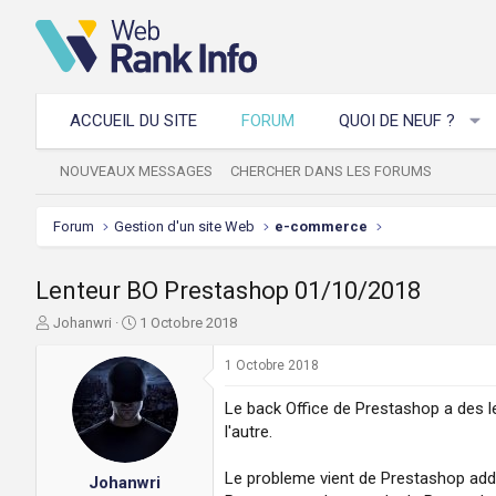
ACCUEIL DU SITE
FORUM
QUOI DE NEUF ?
NOUVEAUX MESSAGES
CHERCHER DANS LES FORUMS
Forum
Gestion d'un site Web
e-commerce
Lenteur BO Prestashop 01/10/2018
A
D
Johanwri
1 Octobre 2018
u
a
t
t
1 Octobre 2018
e
e
u
d
Le back Office de Prestashop a des l
r
e
l'autre.
d
d
e
é
Le probleme vient de Prestashop ad
Johanwri
l
b