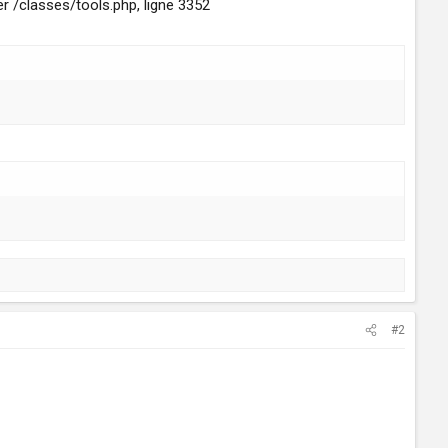
r /classes/tools.php, ligne 3352
#2