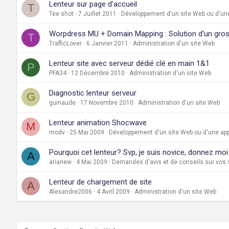
Lenteur sur page d'accueil
T
Tee shot
7 Juillet 2011
Développement d'un site Web ou d'une
Worpdress MU + Domain Mapping : Solution d'un gros b
T
TrafficLover
6 Janvier 2011
Administration d'un site Web
Lenteur site avec serveur dédié clé en main 1&1
P
PFA34
12 Décembre 2010
Administration d'un site Web
Diagnostic lenteur serveur
G
guinaude
17 Novembre 2010
Administration d'un site Web
Lenteur animation Shocwave
M
modv
25 Mai 2009
Développement d'un site Web ou d'une app
Pourquoi cet lenteur? Svp, je suis novice, donnez moi
A
arianew
4 Mai 2009
Demandes d'avis et de conseils sur vos 
Lenteur de chargement de site
A
Alexandre2006
4 Avril 2009
Administration d'un site Web