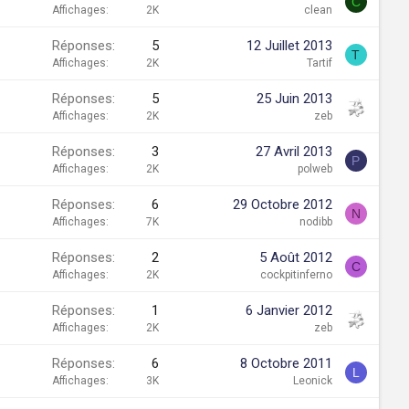
C
Affichages
2K
clean
Réponses
5
12 Juillet 2013
T
Affichages
2K
Tartif
Réponses
5
25 Juin 2013
Affichages
2K
zeb
Réponses
3
27 Avril 2013
P
Affichages
2K
polweb
Réponses
6
29 Octobre 2012
N
Affichages
7K
nodibb
Réponses
2
5 Août 2012
C
Affichages
2K
cockpitinferno
Réponses
1
6 Janvier 2012
Affichages
2K
zeb
Réponses
6
8 Octobre 2011
L
Affichages
3K
Leonick