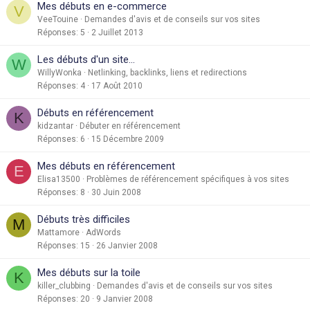
Mes débuts en e-commerce
V
VeeTouine
Demandes d'avis et de conseils sur vos sites
Réponses
5
2 Juillet 2013
Les débuts d'un site...
W
WillyWonka
Netlinking, backlinks, liens et redirections
Réponses
4
17 Août 2010
Débuts en référencement
K
kidzantar
Débuter en référencement
Réponses
6
15 Décembre 2009
Mes débuts en référencement
E
Elisa13500
Problèmes de référencement spécifiques à vos sites
Réponses
8
30 Juin 2008
Débuts très difficiles
M
Mattamore
AdWords
Réponses
15
26 Janvier 2008
Mes débuts sur la toile
K
killer_clubbing
Demandes d'avis et de conseils sur vos sites
Réponses
20
9 Janvier 2008