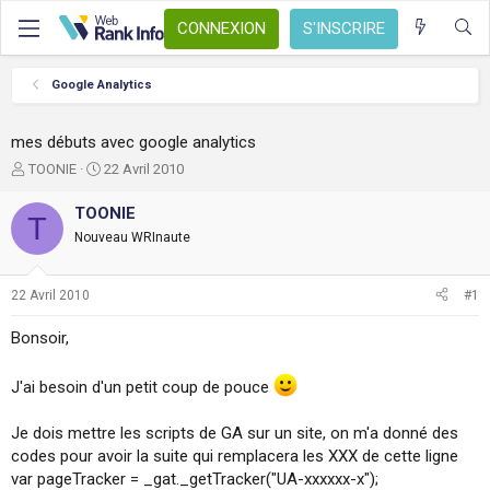
CONNEXION
S'INSCRIRE
Google Analytics
mes débuts avec google analytics
A
D
TOONIE
22 Avril 2010
u
a
t
t
TOONIE
T
e
e
Nouveau WRInaute
u
d
r
e
d
d
22 Avril 2010
#1
e
é
l
b
Bonsoir,
a
u
d
t
i
J'ai besoin d'un petit coup de pouce
s
c
Je dois mettre les scripts de GA sur un site, on m'a donné des
u
codes pour avoir la suite qui remplacera les XXX de cette ligne
s
var pageTracker = _gat._getTracker("UA-xxxxxx-x");
s