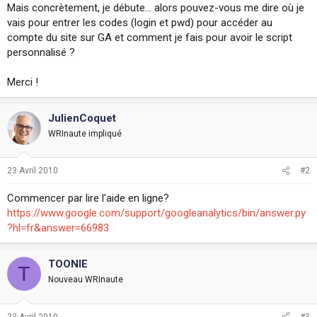
Mais concrètement, je débute... alors pouvez-vous me dire où je
i
o
vais pour entrer les codes (login et pwd) pour accéder au
n
compte du site sur GA et comment je fais pour avoir le script
personnalisé ?
Merci !
JulienCoquet
WRInaute impliqué
23 Avril 2010
#2
Commencer par lire l'aide en ligne?
https://www.google.com/support/googleanalytics/bin/answer.py
?hl=fr&answer=66983
TOONIE
T
Nouveau WRInaute
23 Avril 2010
#3