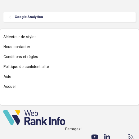
Google Analytics
Sélecteur de styles
Nous contacter
Conditions et règles
Politique de confidentialité
Aide
Accueil
R
S
S
Partagez !
Facebook
Twitter
youtube
LinkedIn
Nous co
RS