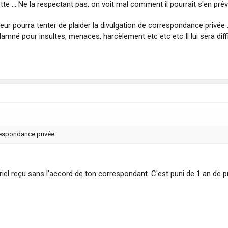
te ... Ne la respectant pas, on voit mal comment il pourrait s'en préva
teur pourra tenter de plaider la divulgation de correspondance privée ..
damné pour insultes, menaces, harcèlement etc etc etc Il lui sera diff
rrespondance privée
riel reçu sans l'accord de ton correspondant. C'est puni de 1 an de p