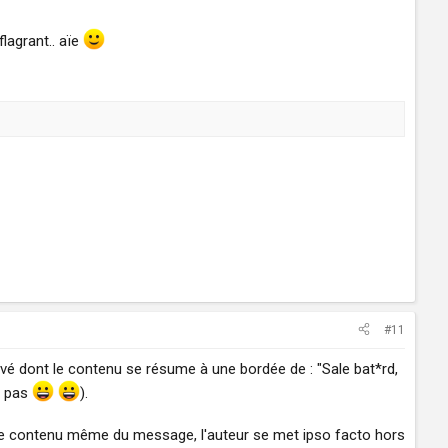
lagrant.. aïe
#11
ivé dont le contenu se résume à une bordée de : "Sale bat*rd,
 pas
).
ar le contenu même du message, l'auteur se met ipso facto hors