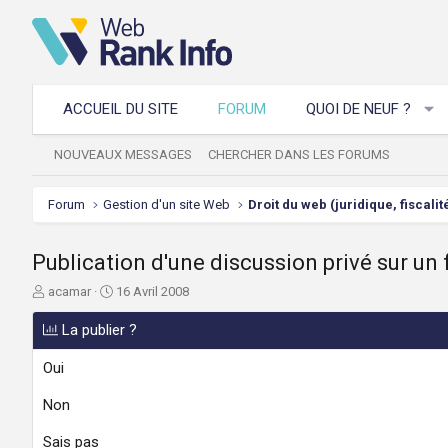
ACCUEIL DU SITE
FORUM
QUOI DE NEUF ?
NOUVEAUX MESSAGES
CHERCHER DANS LES FORUMS
Forum
Gestion d'un site Web
Droit du web (juridique, fiscalité
Publication d'une discussion privé sur un
A
D
acamar
16 Avril 2008
u
a
t
t
La publier ?
e
e
u
d
Oui
r
e
d
d
Non
e
é
l
b
Sais pas