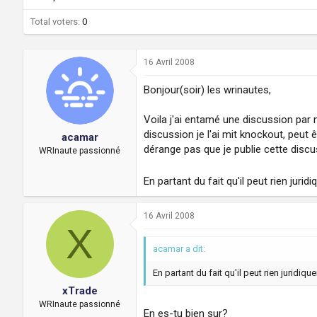
a
u
d
t
Total voters
0
i
s
c
16 Avril 2008
u
s
Bonjour(soir) les wrinautes,
s
i
o
Voila j'ai entamé une discussion par 
n
discussion je l'ai mit knockout, peut 
acamar
dérange pas que je publie cette discu
WRInaute passionné
En partant du fait qu'il peut rien juri
16 Avril 2008
X
acamar a dit:
En partant du fait qu'il peut rien juridiq
xTrade
WRInaute passionné
En es-tu bien sur?