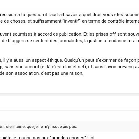
écision à ta question il faudrait savoir à quel droit vous êtes soumi
re de choses, et suffisamment "inventif" en terme de contrôle interne
nt soumises à accord de publication. Et les prises off sont souvent
bloggers se sentent des journalistes, la justice a tendance à faire 
, il y a aussi un aspect éthique. Quelqu'un peut s'exprimer de façon 
 sans son accord (et là c'est clair et net), et sans l'avoir prévenu a
de son association, c'est pas une raison.
ntrôle internet que je ne m'y risquerais pas.
nquiète je touche pas aux "grandes choses" ! lol