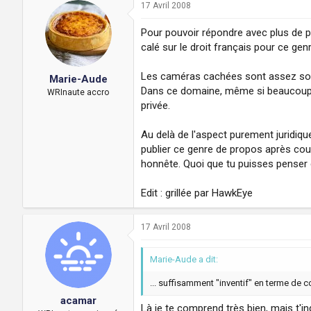
17 Avril 2008
Pour pouvoir répondre avec plus de pr
calé sur le droit français pour ce gen
Les caméras cachées sont assez souve
Marie-Aude
Dans ce domaine, même si beaucoup de 
WRInaute accro
privée.
Au delà de l'aspect purement juridique
publier ce genre de propos après coup,
honnête. Quoi que tu puisses penser 
Edit : grillée par HawkEye
17 Avril 2008
Marie-Aude a dit:
... suffisamment "inventif" en terme de co
acamar
Là je te comprend très bien, mais t'i