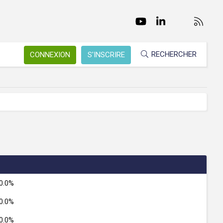
Facebook
Twitter
youtube
LinkedIn
Nous conta
RSS
RECHERCHER
CONNEXION
S'INSCRIRE
0.0%
0.0%
0.0%