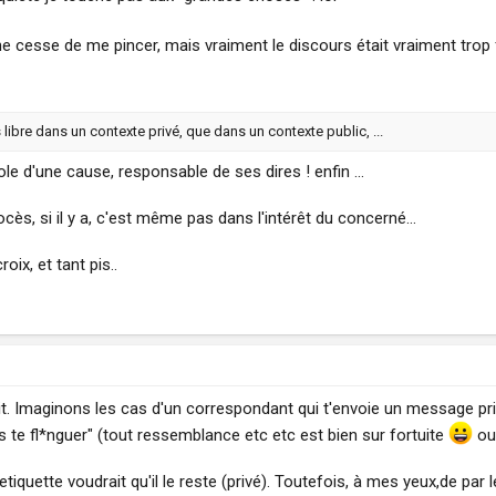
ne cesse de me pincer, mais vraiment le discours était vraiment trop f
libre dans un contexte privé, que dans un contexte public, ...
ole d'une cause, responsable de ses dires ! enfin ...
ès, si il y a, c'est même pas dans l'intérêt du concerné...
roix, et tant pis..
it. Imaginons les cas d'un correspondant qui t'envoie un message pr
is te fl*nguer" (tout ressemblance etc etc est bien sur fortuite
ou
etiquette voudrait qu'il le reste (privé). Toutefois, à mes yeux,de p