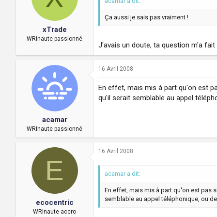
acamar a dit:
Ça aussi je sais pas vraiment !
xTrade
WRInaute passionné
J'avais un doute, ta question m'a fai
16 Avril 2008
En effet, mais mis à part qu'on est pa
qu'il serait semblable au appel télép
acamar
WRInaute passionné
16 Avril 2008
E
acamar a dit:
En effet, mais mis à part qu'on est pas s
semblable au appel téléphonique, ou des
ecocentric
WRInaute accro