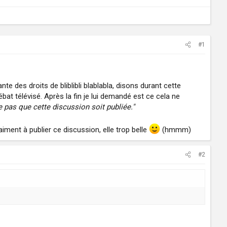
#1
e des droits de bliblibli blablabla, disons durant cette
ébat télévisé. Après la fin je lui demandé est ce cela ne
 pas que cette discussion soit publiée."
raiment à publier ce discussion, elle trop belle
(hmmm)
#2