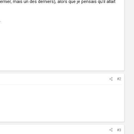
er, mais un des derniers), alors que je pensais qu'il allait
.
#2
#3