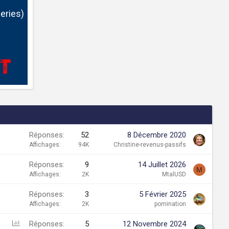
eries)
Réponses
52
8 Décembre 2020
Affichages
94K
Christine-revenus-passifs
Réponses
9
14 Juillet 2026
M
Affichages
2K
MtalUSD
Réponses
3
5 Février 2025
Affichages
2K
pomination
S
Réponses
5
12 Novembre 2024