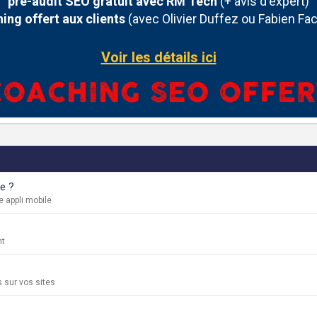
pré-audit SEO gratuit avec RM Tech
(+ avis d'expert)
ing offert aux clients
(avec Olivier Duffez ou Fabien Fac
Voir les détails ici
te ?
 appli mobile
nt
 sur vos sites