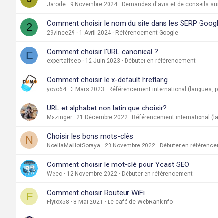
Jarode
9 Novembre 2024
Demandes d'avis et de conseils sur
Comment choisir le nom du site dans les SERP Goog
2
29vince29
1 Avril 2024
Référencement Google
Comment choisir l'URL canonical ?
E
expertaffseo
12 Juin 2023
Débuter en référencement
Comment choisir le x-default hreflang
yoyo64
3 Mars 2023
Référencement international (langues, p
URL et alphabet non latin que choisir?
Mazinger
21 Décembre 2022
Référencement international (l
Choisir les bons mots-clés
N
NoellaMaillotSoraya
28 Novembre 2022
Débuter en référenc
Comment choisir le mot-clé pour Yoast SEO
Weec
12 Novembre 2022
Débuter en référencement
Comment choisir Routeur WiFi
F
Flytox58
8 Mai 2021
Le café de WebRankInfo