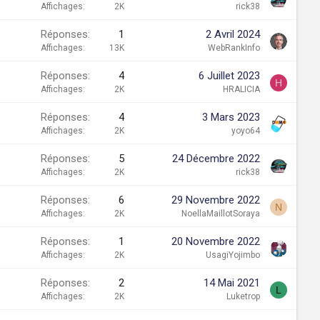
o
Affichages
2K
rick38
n
Réponses
1
2 Avril 2024
d
Affichages
13K
WebRankInfo
a
g
Réponses
4
6 Juillet 2023
e
H
Affichages
2K
HRALICIA
Réponses
4
3 Mars 2023
Affichages
2K
yoyo64
Réponses
5
24 Décembre 2022
Affichages
2K
rick38
Réponses
6
29 Novembre 2022
N
Affichages
2K
NoellaMaillotSoraya
Réponses
1
20 Novembre 2022
Affichages
2K
UsagiYojimbo
Réponses
2
14 Mai 2021
L
Affichages
2K
Luketrop