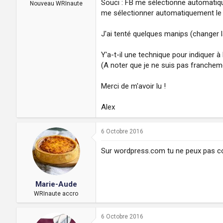
Souci : FB me sélectionne automatique
a
u
Nouveau WRInaute
d
t
me sélectionner automatiquement le 
i
s
J'ai tenté quelques manips (changer 
c
u
Y'a-t-il une technique pour indiquer à
s
(A noter que je ne suis pas franchem
s
i
o
Merci de m'avoir lu !
n
Alex
6 Octobre 2016
Sur wordpress.com tu ne peux pas cod
Marie-Aude
WRInaute accro
6 Octobre 2016