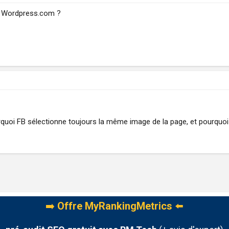
r Wordpress.com ?
rquoi FB sélectionne toujours la même image de la page, et pourquoi 
➡️
Offre MyRankingMetrics
⬅️