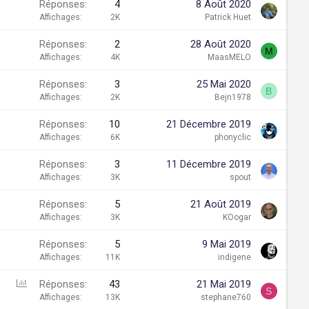
Réponses
4
8 Août 2020
Affichages
2K
Patrick Huet
Réponses
2
28 Août 2020
M
Affichages
4K
MaasMELO
Réponses
3
25 Mai 2020
B
Affichages
2K
Bejn1978
Réponses
10
21 Décembre 2019
Affichages
6K
phonyclic
Réponses
3
11 Décembre 2019
Affichages
3K
spout
Réponses
5
21 Août 2019
Affichages
3K
KOogar
Réponses
5
9 Mai 2019
Affichages
11K
indigene
S
Réponses
43
21 Mai 2019
S
o
Affichages
13K
stephane760