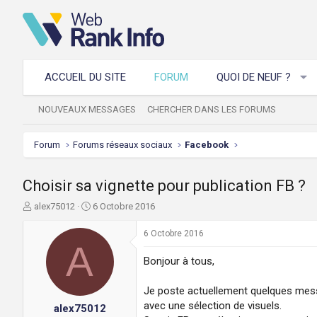
ACCUEIL DU SITE
FORUM
QUOI DE NEUF ?
NOUVEAUX MESSAGES
CHERCHER DANS LES FORUMS
Forum
Forums réseaux sociaux
Facebook
Choisir sa vignette pour publication FB ?
A
D
alex75012
6 Octobre 2016
u
a
t
t
6 Octobre 2016
e
A
e
u
d
Bonjour à tous,
r
e
d
d
Je poste actuellement quelques mess
e
é
avec une sélection de visuels.
alex75012
l
b