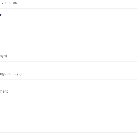
 vos sites
le
ays)
angues, pays)
ement