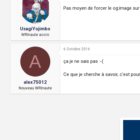
Pas moyen de forcer le og:image su
UsagiYojimbo
WRInaute accro
6 Octobre 2016
A
ça je ne sais pas :-(
Ce que je cherche à savoir, c'est pou
alex75012
Nouveau WRInaute