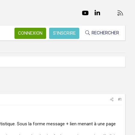
Facebook
Twitter
youtube
LinkedIn
Nous conta
RSS
RECHERCHER
CONNEXION
S'INSCRIRE
#1
tistique. Sous la forme message + lien menant à une page