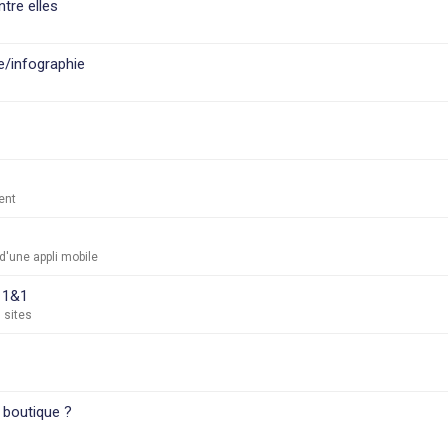
tre elles
e/infographie
ent
'une appli mobile
 1&1
 sites
 boutique ?