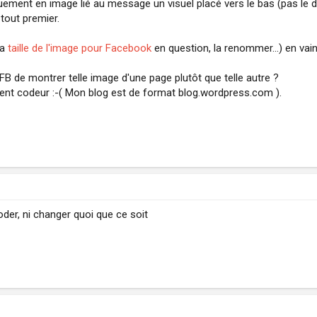
ment en image lié au message un visuel placé vers le bas (pas le derni
tout premier.
la
taille de l'image pour Facebook
en question, la renommer...) en vain
 FB de montrer telle image d'une page plutôt que telle autre ?
ent codeur :-( Mon blog est de format blog.wordpress.com ).
er, ni changer quoi que ce soit