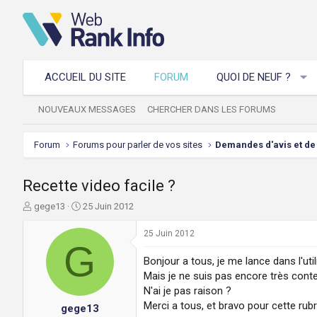
ACCUEIL DU SITE
FORUM
QUOI DE NEUF ?
NOUVEAUX MESSAGES
CHERCHER DANS LES FORUMS
Forum
Forums pour parler de vos sites
Demandes d'avis et de 
Recette video facile ?
A
D
gege13
25 Juin 2012
u
a
t
t
25 Juin 2012
e
G
e
u
d
Bonjour a tous, je me lance dans l'uti
r
e
Mais je ne suis pas encore très conten
d
d
N'ai je pas raison ?
e
é
Merci a tous, et bravo pour cette rubr
gege13
l
b