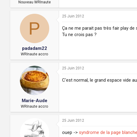
a
u
Nouveau WRInaute
d
t
i
25 Juin 2012
s
P
c
Ça ne me parait pas très fair play d
u
Tu ne crois pas ?
s
s
i
padadam22
o
WRInaute accro
n
25 Juin 2012
C'est normal, le grand espace vide au
Marie-Aude
WRInaute accro
25 Juin 2012
ouep ->
syndrome de la page blanch