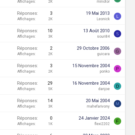
Affichages
2K
minotor
Réponses
3
19 Mai 2013
L
Affichages
2K
Leonick
Réponses
10
13 Août 2010
S
Affichages
3K
souri84
Réponses
2
29 Octobre 2006
G
Affichages
2K
guicara
Réponses
3
15 Novembre 2004
P
Affichages
2K
ponko
Réponses
29
16 Novembre 2004
D
Affichages
5K
danjoe
Réponses
14
20 Mai 2004
M
Affichages
3K
mahefarivony
Réponses
0
24 Janvier 2024
F
Affichages
1K
flexi2202