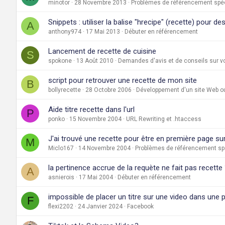
minotor
28 Novembre 2013
Problèmes de référencement spéc
Snippets : utiliser la balise "hrecipe" (recette) pour d
A
anthony974
17 Mai 2013
Débuter en référencement
Lancement de recette de cuisine
S
spokone
13 Août 2010
Demandes d'avis et de conseils sur v
script pour retrouver une recette de mon site
B
bollyrecette
28 Octobre 2006
Développement d'un site Web ou
Aide titre recette dans l'url
P
ponko
15 Novembre 2004
URL Rewriting et .htaccess
J'ai trouvé une recette pour être en première page su
M
Miclo167
14 Novembre 2004
Problèmes de référencement spé
la pertinence accrue de la requète ne fait pas recette
A
asnierois
17 Mai 2004
Débuter en référencement
impossible de placer un titre sur une video dans une
F
flexi2202
24 Janvier 2024
Facebook