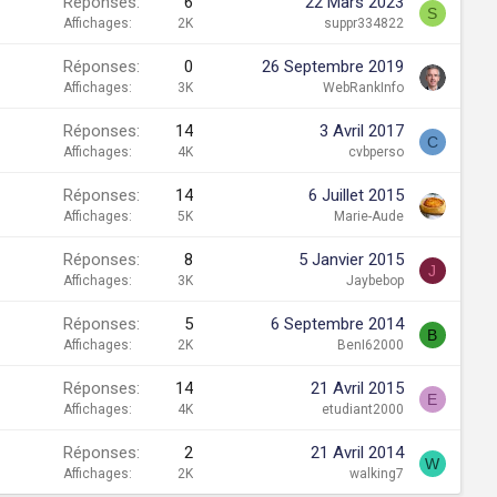
Réponses
6
22 Mars 2023
S
Affichages
2K
suppr334822
Réponses
0
26 Septembre 2019
Affichages
3K
WebRankInfo
Réponses
14
3 Avril 2017
C
Affichages
4K
cvbperso
Réponses
14
6 Juillet 2015
Affichages
5K
Marie-Aude
Réponses
8
5 Janvier 2015
J
Affichages
3K
Jaybebop
Réponses
5
6 Septembre 2014
B
Affichages
2K
BenI62000
Réponses
14
21 Avril 2015
E
Affichages
4K
etudiant2000
Réponses
2
21 Avril 2014
W
Affichages
2K
walking7