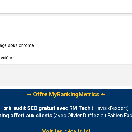
 page sous chrome.
 vidéos..
➡️
Offre MyRankingMetrics
⬅️
pré-audit SEO gratuit avec RM Tech
(+ avis d'expert)
ing offert aux clients
(avec Olivier Duffez ou Fabien Fac
Voir les détails ici