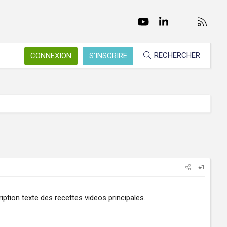
Facebook
Twitter
youtube
LinkedIn
Nous conta
RSS
RECHERCHER
CONNEXION
S'INSCRIRE
#1
iption texte des recettes videos principales.