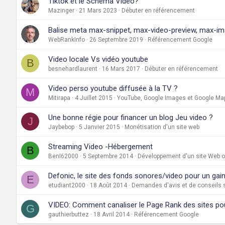
Tiktok et le Schema Video?
Mazinger
21 Mars 2023
Débuter en référencement
Balise meta max-snippet, max-video-preview, max-i
WebRankInfo
26 Septembre 2019
Référencement Google
Video locale Vs vidéo youtube
B
besnehardlaurent
16 Mars 2017
Débuter en référencement
Video perso youtube diffusée à la TV ?
M
Mitirapa
4 Juillet 2015
YouTube, Google Images et Google Ma
Une bonne régie pour financer un blog Jeu video ?
J
Jaybebop
5 Janvier 2015
Monétisation d'un site web
Streaming Video -Hébergement
B
BenI62000
5 Septembre 2014
Développement d'un site Web ou
Defonic, le site des fonds sonores/video pour un gain 
E
etudiant2000
18 Août 2014
Demandes d'avis et de conseils s
VIDEO: Comment canaliser le Page Rank des sites pou
G
gauthierbuttez
18 Avril 2014
Référencement Google