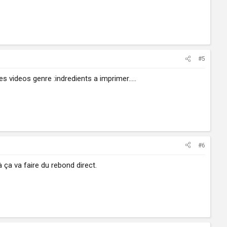
#5
s videos genre :indredients a imprimer.....
#6
 ça va faire du rebond direct.