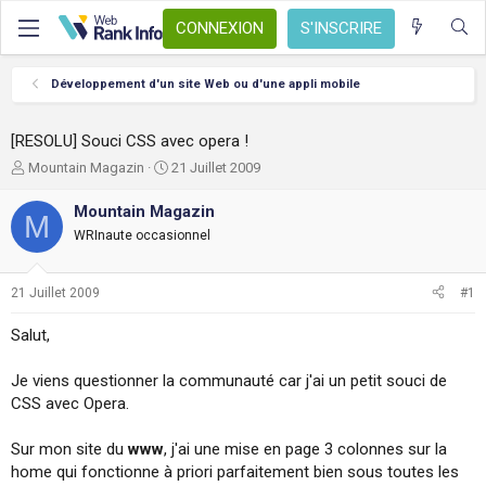
CONNEXION
S'INSCRIRE
Développement d'un site Web ou d'une appli mobile
[RESOLU] Souci CSS avec opera !
A
D
Mountain Magazin
21 Juillet 2009
u
a
t
t
Mountain Magazin
M
e
e
WRInaute occasionnel
u
d
r
e
d
d
21 Juillet 2009
#1
e
é
l
b
Salut,
a
u
d
t
Je viens questionner la communauté car j'ai un petit souci de
i
s
CSS avec Opera.
c
u
Sur mon site du
www
, j'ai une mise en page 3 colonnes sur la
s
home qui fonctionne à priori parfaitement bien sous toutes les
s