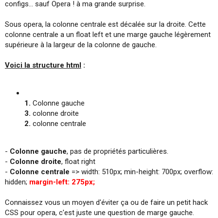
configs... sauf Opera ! à ma grande surprise.
i
o
n
Sous opera, la colonne centrale est décalée sur la droite. Cette
colonne centrale a un float left et une marge gauche légèrement
supérieure à la largeur de la colonne de gauche.
Voici la structure html
:
1.
Colonne gauche
3.
colonne droite
2.
colonne centrale
-
Colonne gauche
, pas de propriétés particulières.
-
Colonne droite
, float right
-
Colonne centrale
=> width: 510px; min-height: 700px; overflow:
hidden;
margin-left: 275px;
Connaissez vous un moyen d'éviter ça ou de faire un petit hack
CSS pour opera, c'est juste une question de marge gauche.