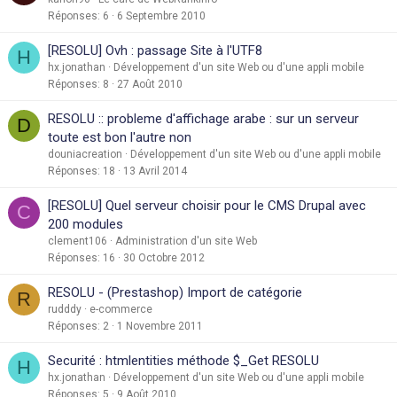
Réponses
6
6 Septembre 2010
[RESOLU] Ovh : passage Site à l'UTF8
H
hx.jonathan
Développement d'un site Web ou d'une appli mobile
Réponses
8
27 Août 2010
RESOLU :: probleme d'affichage arabe : sur un serveur
D
toute est bon l'autre non
douniacreation
Développement d'un site Web ou d'une appli mobile
Réponses
18
13 Avril 2014
[RESOLU] Quel serveur choisir pour le CMS Drupal avec
C
200 modules
clement106
Administration d'un site Web
Réponses
16
30 Octobre 2012
RESOLU - (Prestashop) Import de catégorie
R
rudddy
e-commerce
Réponses
2
1 Novembre 2011
Securité : htmlentities méthode $_Get RESOLU
H
hx.jonathan
Développement d'un site Web ou d'une appli mobile
Réponses
5
9 Août 2010