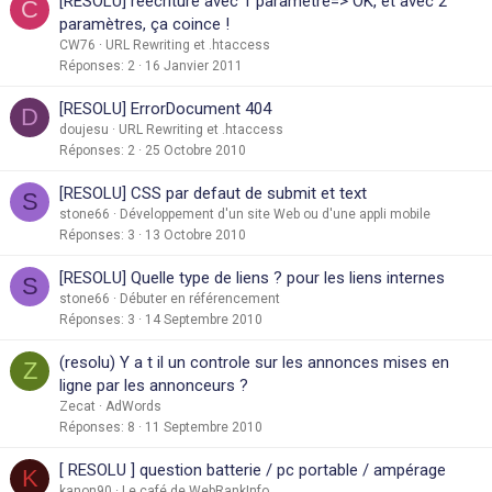
[RESOLU] réécriture avec 1 parametre=> OK, et avec 2
C
paramètres, ça coince !
CW76
URL Rewriting et .htaccess
Réponses
2
16 Janvier 2011
[RESOLU] ErrorDocument 404
D
doujesu
URL Rewriting et .htaccess
Réponses
2
25 Octobre 2010
[RESOLU] CSS par defaut de submit et text
S
stone66
Développement d'un site Web ou d'une appli mobile
Réponses
3
13 Octobre 2010
[RESOLU] Quelle type de liens ? pour les liens internes
S
stone66
Débuter en référencement
Réponses
3
14 Septembre 2010
(resolu) Y a t il un controle sur les annonces mises en
Z
ligne par les annonceurs ?
Zecat
AdWords
Réponses
8
11 Septembre 2010
[ RESOLU ] question batterie / pc portable / ampérage
K
kanon90
Le café de WebRankInfo