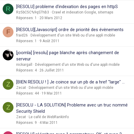
[RESOLU] probleme d'indexation des pages en httpS
R
Rz5bC5C%9qS7hB3
Crawl et indexation Google, sitemaps
Réponses
1
20 Mars 2012
[RESOLU][Javascript] ordre de priorité des évènements
F
fraid26
Développement d'un site Web ou d'une appli mobile
Réponses
1
9 Août 2011
[joomla] [resolu] page blanche après changement de
serveur
nickargall
Développement d'un site Web ou d'une appli mobile
Réponses
4
26 Juillet 2011
[BIEN RESOLU ! ] Je coince sur un pb de a href "large" ...
Z
Zecat
Développement d'un site Web ou d'une appli mobile
Réponses
44
19 Mai 2011
[RESOLU - LA SOLUTION] Probleme avec un truc nommé
Z
Security Shield
Zecat
Le café de WebRankInfo
Réponses
9
4 Mai 2011