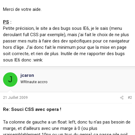
Merci de votre aide.
PS
:
Petite précision, le site a des bugs sous IE6, je le sais (menu
deroulant full CSS par exemple), mais j'ai fait le choix de ne plus
passer mes nuits à faire des dev spécifiques pour ce navigateur
hors d'âge. J'ai donc fait le minimum pour que la mise en page
soit correcte, et rien de plus. Inutile de me rapporter des bugs
sous IE6 donc :wink:
jcaron
J
WRInaute accro
21 Juillet 2009
#2
Re: Souci CSS avec opera !
Ta colonne de gauche a un float: left, donc tu n'as pas besoin de
marge, et d'ailleurs avec une marge à 0 (ou plus
vraisemblablement 10px ou un truc du genre) ça passe pile poil.