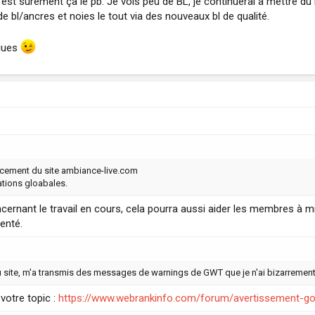
 est surement ça le pb. Je vois peu de BL, je continuerai à mettre du 
de bl/ancres et noies le tout via des nouveaux bl de qualité.
ngues
ncement du site ambiance-live.com
ations gloabales.
cernant le travail en cours, cela pourra aussi aider les membres à mi
senté.
e du site, m'a transmis des messages de warnings de GWT que je n'ai bizarre
otre topic :
https://www.webrankinfo.com/forum/avertissement-goo