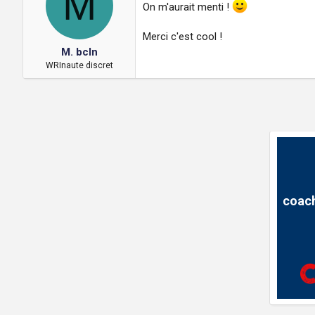
M
On m'aurait menti !
Merci c'est cool !
M. bcln
WRInaute discret
coach