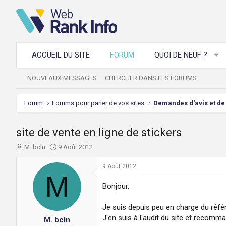
ACCUEIL DU SITE
FORUM
QUOI DE NEUF ?
NOUVEAUX MESSAGES
CHERCHER DANS LES FORUMS
Forum
Forums pour parler de vos sites
Demandes d'avis et de 
site de vente en ligne de stickers
A
D
M. bcln
9 Août 2012
u
a
t
t
9 Août 2012
e
M
e
u
d
Bonjour,
r
e
d
d
Je suis depuis peu en charge du réf
e
é
J'en suis à l'audit du site et recomm
M. bcln
l
b