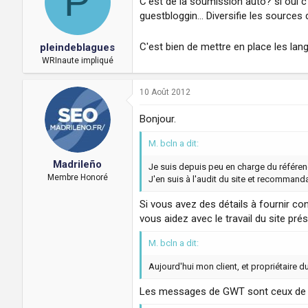
P
C'est de la soumission auto? si oui c
guestbloggin... Diversifie les sources 
C'est bien de mettre en place les la
pleindeblagues
WRInaute impliqué
10 Août 2012
Bonjour.
M. bcln a dit:
Madrileño
Je suis depuis peu en charge du référe
Membre Honoré
J'en suis à l'audit du site et recommand
Si vous avez des détails à fournir con
vous aidez avec le travail du site pré
M. bcln a dit:
Aujourd'hui mon client, et propriétair
Les messages de GWT sont ceux de v