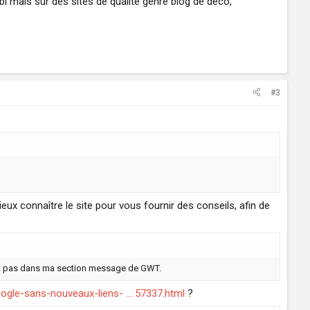
bl mais sur des sites de qualité genre blog de déco,
#3
eux connaître le site pour vous fournir des conseils, afin de
ment pas dans ma section message de GWT.
gle-sans-nouveaux-liens- ... 57337.html
?