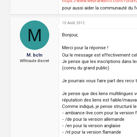
https://www.webrankinfo.com/forum/
pour aussi aider la communauté du 
10 Août 2012
M
Bonjour,
Merci pour la réponse !
Oui le message est effectivement ce
M. bcln
Je pense que les inscriptions dans l
WRInaute discret
(connu du grand public)
Je pourrais vous faire part des reco t
Je pense que des liens multilingues 
réputation des liens est faible/mauva
Comme indiqué, je pense structuré le 
- ambiance-live.com pour la version f
- /de pour la version allemande
- /en pour la version anglaise
- /nl pour la version flamande