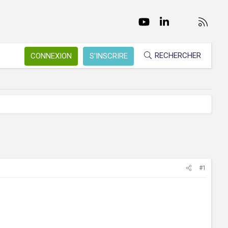
Facebook
Twitter
youtube
LinkedIn
Nous conta
RSS
RECHERCHER
CONNEXION
S'INSCRIRE
#1