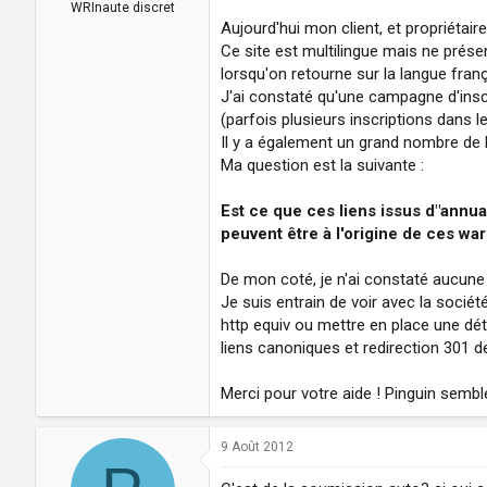
a
u
WRInaute discret
d
t
Aujourd'hui mon client, et propriéta
i
Ce site est multilingue mais ne prése
s
lorsqu'on retourne sur la langue fran
c
J'ai constaté qu'une campagne d'inscr
u
(parfois plusieurs inscriptions dans 
s
Il y a également un grand nombre de 
s
i
Ma question est la suivante :
o
n
Est ce que ces liens issus d"annu
peuvent être à l'origine de ces wa
De mon coté, je n'ai constaté aucune 
Je suis entrain de voir avec la sociét
http equiv ou mettre en place une dét
liens canoniques et redirection 301 d
Merci pour votre aide ! Pinguin sembl
9 Août 2012