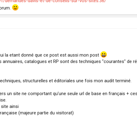
f/demandes-davis-et-de-conseils-sur-vos-sites.36/
forum.
lui la etant donné que ce post est aussi mon post
es annuaires, catalogues et RP sont des techniques "courantes" de 
echniques, structurelles et éditoriales une fois mon audit terminé.
vers un site ne comportant qu'une seule url de base en français + ce
ise.
site ainsi
rançaise (majeure partie du visitorat)