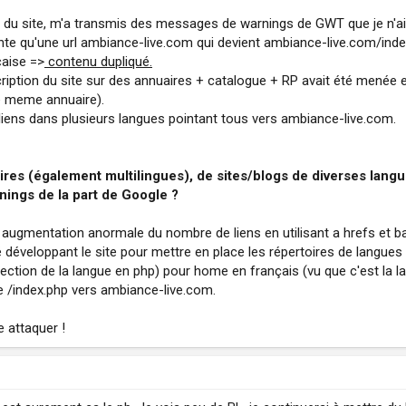
ire du site, m'a transmis des messages de warnings de GWT que je 
nte qu'une url ambiance-live.com qui devient ambiance-live.com/inde
çaise =>
contenu dupliqué.
iption du site sur des annuaires + catalogue + RP avait été menée et
le meme annuaire).
liens dans plusieurs langues pointant tous vers ambiance-live.com.
aires (également multilingues), de sites/blogs de diverses lang
rnings de la part de Google ?
augmentation anormale du nombre de liens en utilisant a hrefs et ba
é développant le site pour mettre en place les répertoires de langues
ection de la langue en php) pour home en français (vu que c'est la la
e /index.php vers ambiance-live.com.
e attaquer !