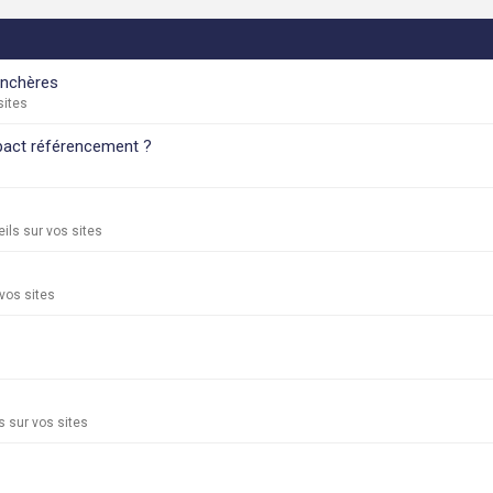
 enchères
sites
mpact référencement ?
ils sur vos sites
vos sites
 sur vos sites