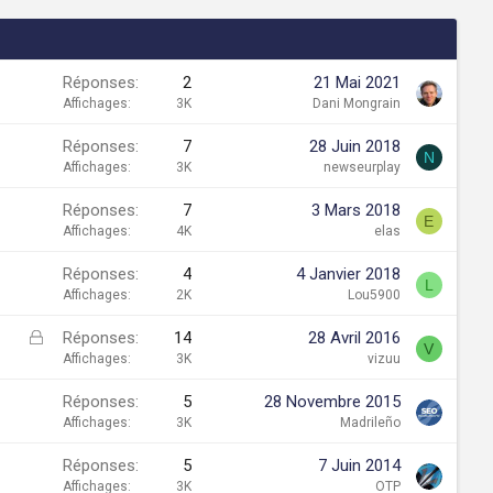
Réponses
2
21 Mai 2021
Affichages
3K
Dani Mongrain
Réponses
7
28 Juin 2018
N
Affichages
3K
newseurplay
Réponses
7
3 Mars 2018
E
Affichages
4K
elas
Réponses
4
4 Janvier 2018
L
Affichages
2K
Lou5900
F
Réponses
14
28 Avril 2016
V
e
Affichages
3K
vizuu
r
Réponses
5
28 Novembre 2015
m
Affichages
3K
Madrileño
é
Réponses
5
7 Juin 2014
Affichages
3K
OTP