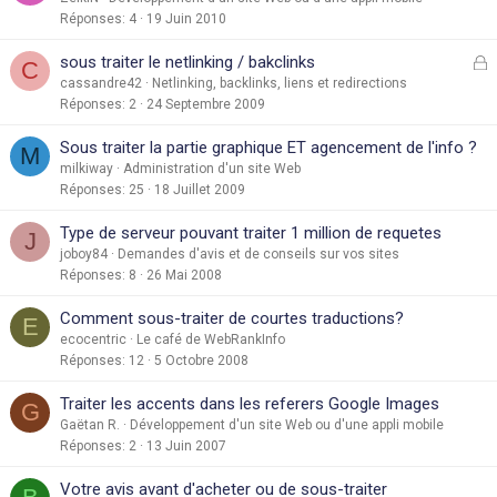
Réponses
4
19 Juin 2010
F
sous traiter le netlinking / bakclinks
C
e
cassandre42
Netlinking, backlinks, liens et redirections
Réponses
2
24 Septembre 2009
r
Sous traiter la partie graphique ET agencement de l'info ?
M
é
milkiway
Administration d'un site Web
Réponses
25
18 Juillet 2009
Type de serveur pouvant traiter 1 million de requetes
J
joboy84
Demandes d'avis et de conseils sur vos sites
Réponses
8
26 Mai 2008
Comment sous-traiter de courtes traductions?
E
ecocentric
Le café de WebRankInfo
Réponses
12
5 Octobre 2008
Traiter les accents dans les referers Google Images
G
Gaëtan R.
Développement d'un site Web ou d'une appli mobile
Réponses
2
13 Juin 2007
Votre avis avant d'acheter ou de sous-traiter