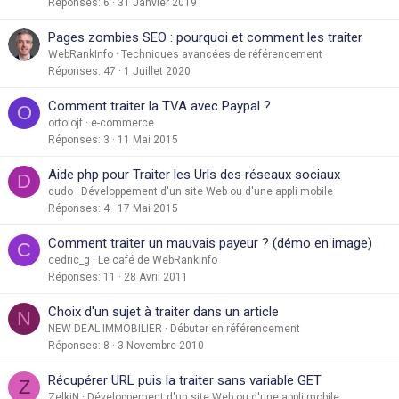
Réponses
6
31 Janvier 2019
Pages zombies SEO : pourquoi et comment les traiter
WebRankInfo
Techniques avancées de référencement
Réponses
47
1 Juillet 2020
Comment traiter la TVA avec Paypal ?
O
ortolojf
e-commerce
Réponses
3
11 Mai 2015
Aide php pour Traiter les Urls des réseaux sociaux
D
dudo
Développement d'un site Web ou d'une appli mobile
Réponses
4
17 Mai 2015
Comment traiter un mauvais payeur ? (démo en image)
C
cedric_g
Le café de WebRankInfo
Réponses
11
28 Avril 2011
Choix d'un sujet à traiter dans un article
N
NEW DEAL IMMOBILIER
Débuter en référencement
Réponses
8
3 Novembre 2010
Récupérer URL puis la traiter sans variable GET
Z
ZelkiN
Développement d'un site Web ou d'une appli mobile