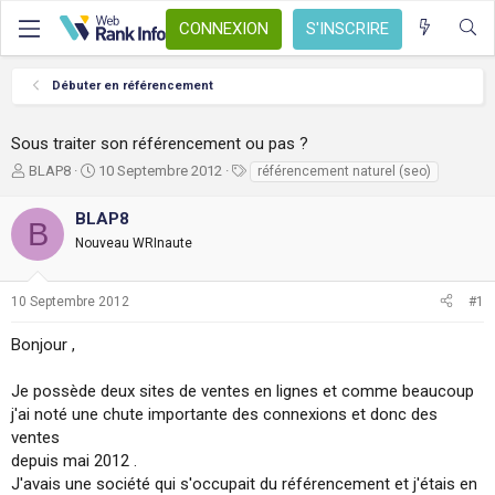
CONNEXION
S'INSCRIRE
Débuter en référencement
Sous traiter son référencement ou pas ?
A
D
T
BLAP8
10 Septembre 2012
référencement naturel (seo)
u
a
a
t
t
g
BLAP8
B
e
e
s
Nouveau WRInaute
u
d
r
e
d
d
10 Septembre 2012
#1
e
é
l
b
Bonjour ,
a
u
d
t
i
Je possède deux sites de ventes en lignes et comme beaucoup
s
j'ai noté une chute importante des connexions et donc des
c
ventes
u
depuis mai 2012 .
s
J'avais une société qui s'occupait du référencement et j'étais en
s