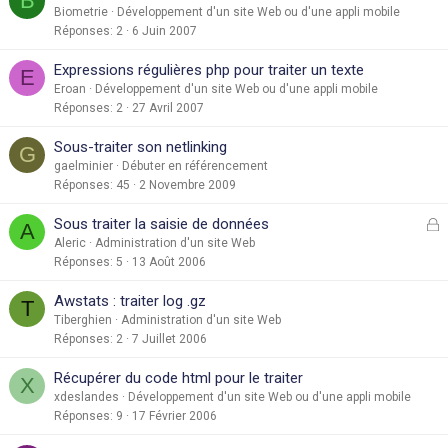
B
Biometrie
Développement d'un site Web ou d'une appli mobile
Réponses
2
6 Juin 2007
Expressions régulières php pour traiter un texte
E
Eroan
Développement d'un site Web ou d'une appli mobile
Réponses
2
27 Avril 2007
Sous-traiter son netlinking
G
gaelminier
Débuter en référencement
Réponses
45
2 Novembre 2009
F
Sous traiter la saisie de données
A
e
Aleric
Administration d'un site Web
Réponses
5
13 Août 2006
r
Awstats : traiter log .gz
T
é
Tiberghien
Administration d'un site Web
Réponses
2
7 Juillet 2006
Récupérer du code html pour le traiter
X
xdeslandes
Développement d'un site Web ou d'une appli mobile
Réponses
9
17 Février 2006