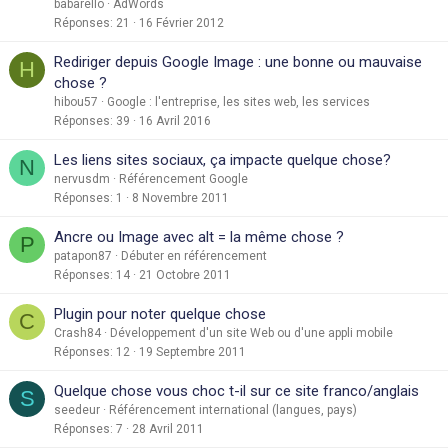
babarello
AdWords
Réponses
21
16 Février 2012
Rediriger depuis Google Image : une bonne ou mauvaise
H
chose ?
hibou57
Google : l'entreprise, les sites web, les services
Réponses
39
16 Avril 2016
Les liens sites sociaux, ça impacte quelque chose?
N
nervusdm
Référencement Google
Réponses
1
8 Novembre 2011
Ancre ou Image avec alt = la même chose ?
P
patapon87
Débuter en référencement
Réponses
14
21 Octobre 2011
Plugin pour noter quelque chose
C
Crash84
Développement d'un site Web ou d'une appli mobile
Réponses
12
19 Septembre 2011
Quelque chose vous choc t-il sur ce site franco/anglais
S
seedeur
Référencement international (langues, pays)
Réponses
7
28 Avril 2011