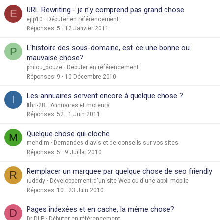
URL Rewriting - je n'y comprend pas grand chose
E
ejlp10
Débuter en référencement
Réponses
5
12 Janvier 2011
L'histoire des sous-domaine, est-ce une bonne ou
P
mauvaise chose?
philou_douze
Débuter en référencement
Réponses
9
10 Décembre 2010
Les annuaires servent encore à quelque chose ?
I
Ithri-2B
Annuaires et moteurs
Réponses
52
1 Juin 2011
Quelque chose qui cloche
M
mehdim
Demandes d'avis et de conseils sur vos sites
Réponses
5
9 Juillet 2010
Remplacer un marquee par quelque chose de seo friendly
R
rudddy
Développement d'un site Web ou d'une appli mobile
Réponses
10
23 Juin 2010
Pages indexées et en cache, la même chose?
D
Dr DLP
Débuter en référencement