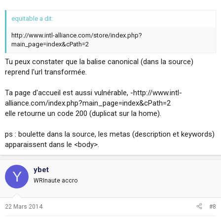
equitable a dit:
http://www.intl-alliance.com/store/index.php?
main_page=index&cPath=2
Tu peux constater que la balise canonical (dans la source)
reprend l'url transformée.
Ta page d'accueil est aussi vulnérable, -http://www.intl-
alliance.com/index.php?main_page=index&cPath=2
elle retourne un code 200 (duplicat sur la home).
ps : boulette dans la source, les metas (description et keywords)
apparaissent dans le <body>.
ybet
Y
WRInaute accro
22 Mars 2014
#8