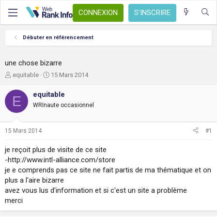
CONNEXION
S'INSCRIRE
Débuter en référencement
une chose bizarre
A
D
equitable
15 Mars 2014
u
a
t
t
equitable
E
e
e
WRInaute occasionnel
u
d
r
e
d
d
15 Mars 2014
#1
e
é
l
b
je reçoit plus de visite de ce site
a
u
-http://www.intl-alliance.com/store
d
t
je e comprends pas ce site ne fait partis de ma thématique et on
i
s
plus a l'aire bizarre
c
avez vous lus d'information et si c'est un site a problème
u
merci
s
s