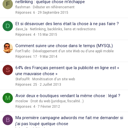
netlinking : quelque chose m'échappe
F
flashman
Débuter en référencement
Réponses
6
29 Septembre 2015
Et si désavouer des liens était la chose à ne pas faire ?
D
dave_la
Netlinking, backlinks, liens et redirections
Réponses
4
15 Mai 2015
Comment suivre une chose dans le temps (MYSQL)
FortTrafic
Développement d'un site Web ou d'une appli mobile
Réponses
17
9 Mai 2014
64% des Français pensent que la publicité en ligne est «
S
une mauvaise chose »
StefouFR
Monétisation d'un site web
Réponses
25
2 Juillet 2013
Avoir deux e-boutiques vendant la même chose : légal ?
M
moslow
Droit du web (juridique, fiscalité...)
Réponses
4
7 Février 2012
Ma première campagne adwords me fait me demander si
B
j'ai pas loupé quelque chose