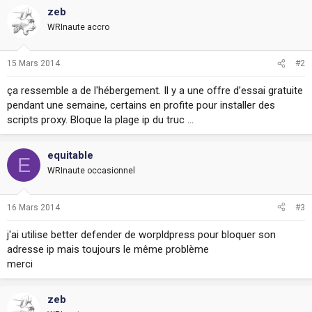
i
zeb
o
WRInaute accro
n
15 Mars 2014
#2
ça ressemble a de l'hébergement. Il y a une offre d’essai gratuite
pendant une semaine, certains en profite pour installer des
scripts proxy. Bloque la plage ip du truc ...
equitable
E
WRInaute occasionnel
16 Mars 2014
#3
j'ai utilise better defender de worpldpress pour bloquer son
adresse ip mais toujours le même problème
merci
zeb