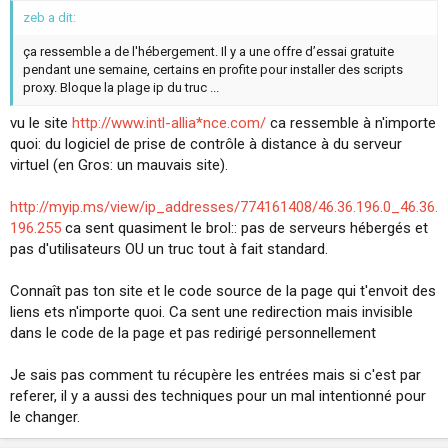
zeb a dit:
ça ressemble a de l'hébergement. Il y a une offre d’essai gratuite
pendant une semaine, certains en profite pour installer des scripts
proxy. Bloque la plage ip du truc ...
vu le site
http://www.intl-allia*nce.com/
ca ressemble à n'importe
quoi: du logiciel de prise de contrôle à distance à du serveur
virtuel (en Gros: un mauvais site).
http://myip.ms/view/ip_addresses/774161408/46.36.196.0_46.36.
196.255
ca sent quasiment le brol:: pas de serveurs hébergés et
pas d'utilisateurs OU un truc tout à fait standard.
Connaît pas ton site et le code source de la page qui t'envoit des
liens ets n'importe quoi. Ca sent une redirection mais invisible
dans le code de la page et pas redirigé personnellement
Je sais pas comment tu récupère les entrées mais si c'est par
referer, il y a aussi des techniques pour un mal intentionné pour
le changer.