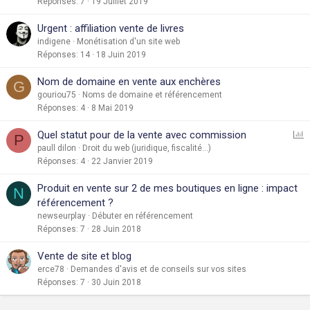
Réponses
7
19 Juillet 2019
Urgent : affiliation vente de livres
indigene
Monétisation d'un site web
Réponses
14
18 Juin 2019
Nom de domaine en vente aux enchères
G
gouriou75
Noms de domaine et référencement
Réponses
4
8 Mai 2019
S
Quel statut pour de la vente avec commission
P
o
paull dilon
Droit du web (juridique, fiscalité...)
Réponses
4
22 Janvier 2019
n
d
Produit en vente sur 2 de mes boutiques en ligne : impact
N
a
référencement ?
g
newseurplay
Débuter en référencement
e
Réponses
7
28 Juin 2018
Vente de site et blog
erce78
Demandes d'avis et de conseils sur vos sites
Réponses
7
30 Juin 2018