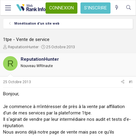
CONNEXION
S'INSCRIRE
Monétisation d'un site web
1tpe - Vente de service
A
D
ReputationHunter
25 Octobre 2013
u
a
t
t
ReputationHunter
R
e
e
Nouveau WRInaute
u
d
r
e
d
d
25 Octobre 2013
#1
e
é
l
b
Bonjour,
a
u
d
t
Je commence à m'intéresser de près à la vente par affiliation
i
s
d'un de mes services par la plateforme 1tpe.
c
Il s'agirait de vendre par leur intermédiaire nos audit et tests d'e-
u
réputation.
s
Nous avons déjà notre page de vente mais pas ce qu'ils
s