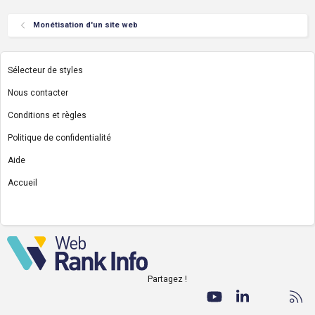
Monétisation d'un site web
Sélecteur de styles
Nous contacter
Conditions et règles
Politique de confidentialité
Aide
Accueil
R
S
S
Partagez !
Facebook
Twitter
youtube
LinkedIn
Nous co
RS