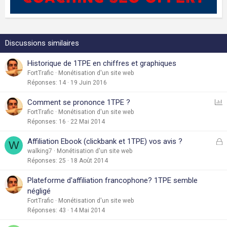
Discussions similaires
Historique de 1TPE en chiffres et graphiques
FortTrafic
Monétisation d'un site web
Réponses
14
19 Juin 2016
S
Comment se prononce 1TPE ?
o
FortTrafic
Monétisation d'un site web
Réponses
16
22 Mai 2014
n
d
F
Affiliation Ebook (clickbank et 1TPE) vos avis ?
W
a
e
walking7
Monétisation d'un site web
g
Réponses
25
18 Août 2014
r
e
Plateforme d'affiliation francophone? 1TPE semble
é
négligé
FortTrafic
Monétisation d'un site web
Réponses
43
14 Mai 2014