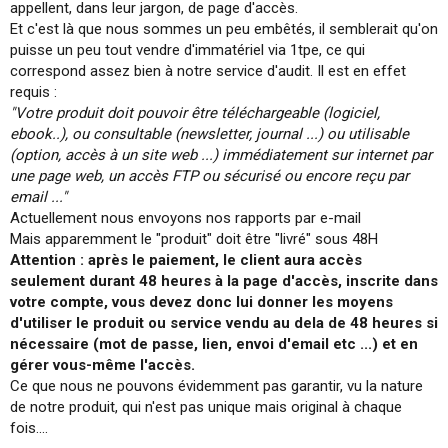
appellent, dans leur jargon, de page d'accès.
i
Et c'est là que nous sommes un peu embêtés, il semblerait qu'on
o
n
puisse un peu tout vendre d'immatériel via 1tpe, ce qui
correspond assez bien à notre service d'audit. Il est en effet
requis :
"Votre produit doit pouvoir être téléchargeable (logiciel,
ebook..), ou consultable (newsletter, journal ...) ou utilisable
(option, accès à un site web ...) immédiatement sur internet par
une page web, un accès FTP ou sécurisé ou encore reçu par
email ..."
Actuellement nous envoyons nos rapports par e-mail
Mais apparemment le "produit" doit être "livré" sous 48H
Attention : après le paiement, le client aura accès
seulement durant 48 heures à la page d'accès, inscrite dans
votre compte, vous devez donc lui donner les moyens
d'utiliser le produit ou service vendu au dela de 48 heures si
nécessaire (mot de passe, lien, envoi d'email etc ...) et en
gérer vous-même l'accès.
Ce que nous ne pouvons évidemment pas garantir, vu la nature
de notre produit, qui n'est pas unique mais original à chaque
fois....