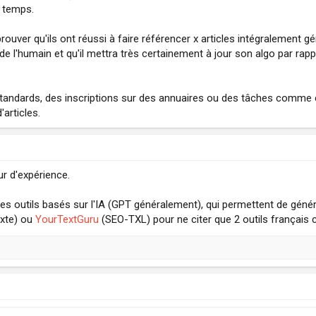
u temps.
rouver qu'ils ont réussi à faire référencer x articles intégralement g
 de l'humain et qu'il mettra très certainement à jour son algo par rap
s standards, des inscriptions sur des annuaires ou des tâches comme 
articles.
ur d'expérience.
utres outils basés sur l'IA (GPT généralement), qui permettent de gén
exte) ou
YourTextGuru
(SEO-TXL) pour ne citer que 2 outils français