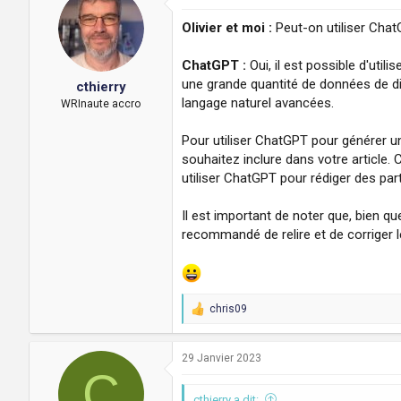
t
i
Olivier et moi :
Peut-on utiliser Chat
o
n
ChatGPT :
Oui, il est possible d'uti
s
:
une grande quantité de données de di
cthierry
langage naturel avancées.
WRInaute accro
Pour utiliser ChatGPT pour générer un 
souhaitez inclure dans votre article
utiliser ChatGPT pour rédiger des par
Il est important de noter que, bien q
recommandé de relire et de corriger l
chris09
R
e
a
c
29 Janvier 2023
C
t
i
cthierry a dit:
o