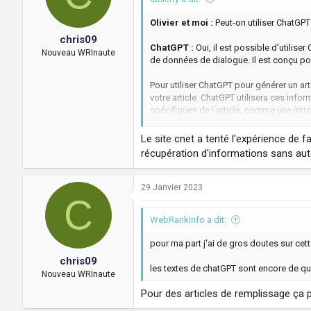
n
s
Olivier et moi :
Peut-on utiliser ChatGPT
:
chris09
ChatGPT :
Oui, il est possible d'utilis
Nouveau WRInaute
de données de dialogue. Il est conçu po
Pour utiliser ChatGPT pour générer un art
votre article. ChatGPT utilisera ces inf
spécifiques de l'article, comme une int
Il est important de noter que, bien que 
Le site cnet a tenté l'expérience de fai
de corriger le texte généré par ChatGPT a
récupération d'informations sans aut
29 Janvier 2023
C
WebRankInfo a dit:
pour ma part j'ai de gros doutes sur cett
chris09
les textes de chatGPT sont encore de qual
Nouveau WRInaute
Pour des articles de remplissage ça pe