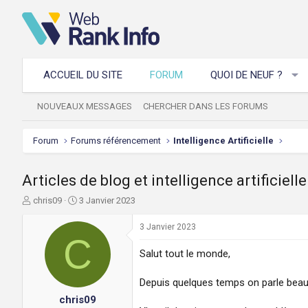
ACCUEIL DU SITE
FORUM
QUOI DE NEUF ?
NOUVEAUX MESSAGES
CHERCHER DANS LES FORUMS
Forum
Forums référencement
Intelligence Artificielle
Articles de blog et intelligence artificielle
A
D
chris09
3 Janvier 2023
u
a
t
t
3 Janvier 2023
e
C
e
u
d
Salut tout le monde,
r
e
d
d
Depuis quelques temps on parle beauc
e
é
chris09
l
b