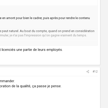
ire en amont pour bien le cadrer, puis après pour rendre le contenu
xte peut naturel. Au bout du compte, quand on prend en considération
eformuler, je n'ai pas l'impression qu'on gagne vraiment du temps.
 et c'est vrai. Mais en considérant que Google cherche de plus en plus
s 100% IA sur du long terme finiront par sauter.
nt licenciés une partie de leurs employés.
 et ça fait économiser du temps. Ca m'aide aussi pas mal sur des
#12
commander.
ration de la qualité, ça passe je pense.