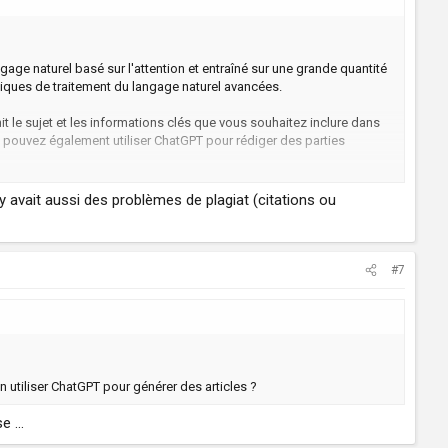
gage naturel basé sur l'attention et entraîné sur une grande quantité
niques de traitement du langage naturel avancées.
nit le sujet et les informations clés que vous souhaitez inclure dans
s pouvez également utiliser ChatGPT pour rédiger des parties
remplacer un rédacteur professionnel. Il est recommandé de relire et
'il y avait aussi des problèmes de plagiat (citations ou
#7
on utiliser ChatGPT pour générer des articles ?
 ...