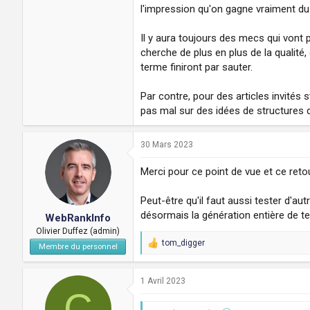
l'impression qu'on gagne vraiment d
Il y aura toujours des mecs qui vont p
cherche de plus en plus de la qualité,
terme finiront par sauter.
Par contre, pour des articles invité
pas mal sur des idées de structures d'
30 Mars 2023
Merci pour ce point de vue et ce reto
Peut-être qu'il faut aussi tester d'a
désormais la génération entière de t
WebRankInfo
Olivier Duffez (admin)
tom_digger
Membre du personnel
R
e
a
c
1 Avril 2023
C
t
i