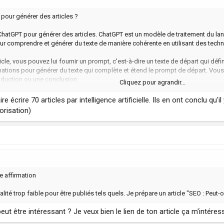
 pour générer des articles ?
er ChatGPT pour générer des articles. ChatGPT est un modèle de traitement du lan
ur comprendre et générer du texte de manière cohérente en utilisant des tech
icle, vous pouvez lui fournir un prompt, c'est-à-dire un texte de départ qui défi
ormations pour générer du texte qui complète et étend le prompt de départ. Vou
roduction ou une conclusion.
Cliquez pour agrandir...
ChatGPT soit capable de générer du texte de manière cohérente, il ne peut pas 
re écrire 70 articles par intelligence artificielle. Ils en ont conclu qu
vant de l'utiliser dans un contexte professionnel ou public.
orisation)
e affirmation
ité trop faible pour être publiés tels quels. Je prépare un article "SEO : Peut-
ut être intéressant ? Je veux bien le lien de ton article ça m'intéresse