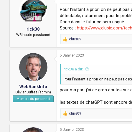
t
i
Pour l'instant a priori on ne peut pa
o
détectable, notamment pour le probl
n
Donc dans le futur ce sera risqué.
s
:
Source :
https://www.clubic.com/tech
rick38
WRInaute passionné
chris09
R
e
a
c
5 Janvier 2023
t
i
rick38 a dit:
o
n
s
Pour l'instant a priori on ne peut pas dé
:
WebRankInfo
pour ma part j'ai de gros doutes sur 
Olivier Duffez (admin)
Membre du personnel
les textes de chatGPT sont encore de q
chris09
R
e
a
c
5 Janvier 2023