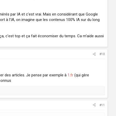
énérés par IA et c'est vrai. Mais en considérant que Google
port à l'IA, on imagine que les contenus 100% IA sur du long
ça, c'est top et ça fait économiser du temps. Ca m'aide aussi
#10
érer des articles. Je pense par exemple à
1.fr
(qui gère
 connus
#11