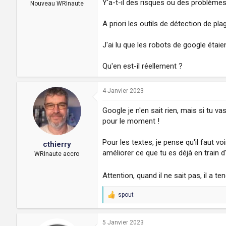
Y'a-t-il des risques ou des problèmes 
a
u
Nouveau WRInaute
d
t
i
A priori les outils de détection de p
s
c
J'ai lu que les robots de google étaie
u
s
Qu'en est-il réellement ?
s
i
o
4 Janvier 2023
n
Google je n'en sait rien, mais si tu 
pour le moment !
Pour les textes, je pense qu'il faut 
cthierry
améliorer ce que tu es déjà en train d'
WRInaute accro
Attention, quand il ne sait pas, il a
spout
R
e
a
c
5 Janvier 2023