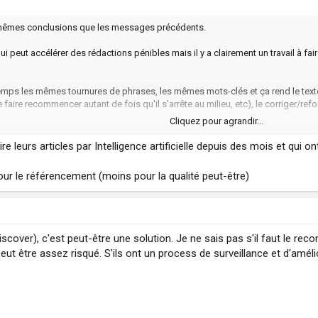
ux mêmes conclusions que les messages précédents.
i peut accélérer des rédactions pénibles mais il y a clairement un travail à fa
le temps les mêmes tournures de phrases, les mêmes mots-clés et ça rend le te
le faire recommencer autant de fois qu'il s'arrête au milieu, etc), le corriger/r
Cliquez pour agrandir...
ver qu'ils ont réussi à faire référencer x articles intégralement générés par IA
a très certainement à jour son algo par rapport à l'IA, on imagine que les contenu
e leurs articles par Intelligence artificielle depuis des mois et qui o
andards, des inscriptions sur des annuaires ou des tâches comme ça, c'est top
ur le référencement (moins pour la qualité peut-être)
Discover), c'est peut-être une solution. Je ne sais pas s'il faut le re
ut être assez risqué. S'ils ont un process de surveillance et d'amélio