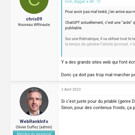
tom_digger a dit:
o
n
s
Pour avoir pas mal testé, j'en arrive a
:
chris09
ChatGPT actuellement, c'est une "aide" qu
Nouveau WRInaute
publiable.
Sur une thématique, il va utiliser tout 
le temps de générer l'article (prompt, + 
Il y aura toujours des mecs qui vont prou
de la qualité, de l'humain et qu'il mettr
Y a des grands sites web qui font écrir
Par contre, pour des articles invités st
Donc ça doit pas trop mal marcher po
idées de structures d'articles.
2 Avril 2023
Si c'est juste pour du jetable (genre 
Sinon, pour des contenus froids, ça pe
WebRankInfo
Olivier Duffez (admin)
Membre du personnel