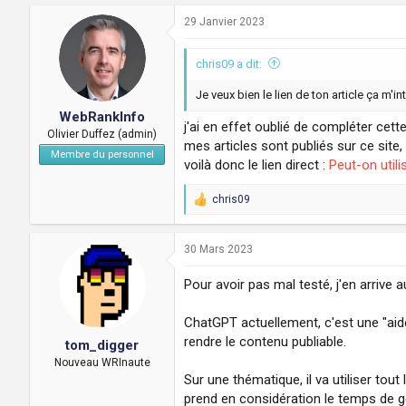
29 Janvier 2023
chris09 a dit:
Je veux bien le lien de ton article ça m'int
WebRankInfo
j'ai en effet oublié de compléter cett
Olivier Duffez (admin)
mes articles sont publiés sur ce site
Membre du personnel
voilà donc le lien direct :
Peut-on util
chris09
R
e
a
c
30 Mars 2023
t
i
Pour avoir pas mal testé, j'en arri
o
n
ChatGPT actuellement, c'est une "aide"
s
:
rendre le contenu publiable.
tom_digger
Nouveau WRInaute
Sur une thématique, il va utiliser t
prend en considération le temps de géné