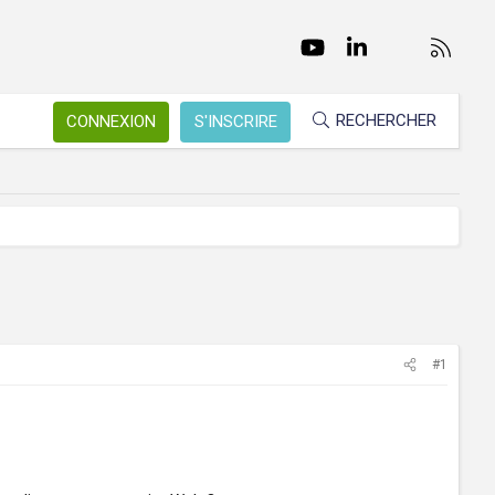
Facebook
Twitter
youtube
LinkedIn
Nous conta
RSS
RECHERCHER
CONNEXION
S'INSCRIRE
#1