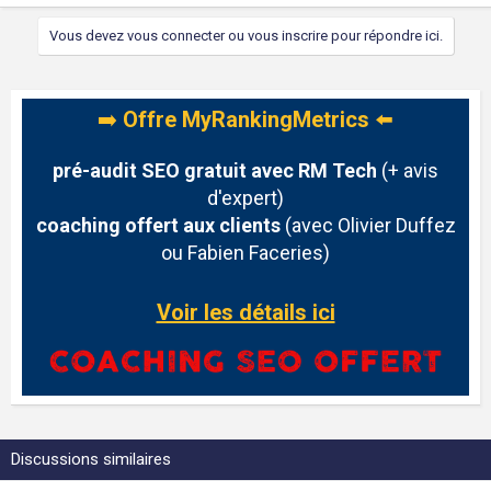
e
a
Vous devez vous connecter ou vous inscrire pour répondre ici.
c
t
i
o
n
➡️
Offre MyRankingMetrics
⬅️
s
:
pré-audit SEO gratuit avec RM Tech
(+ avis
d'expert)
coaching offert aux clients
(avec Olivier Duffez
ou Fabien Faceries)
Voir les détails ici
Discussions similaires