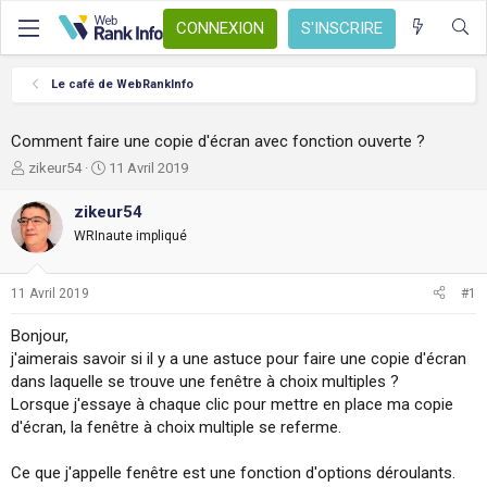
CONNEXION
S'INSCRIRE
Le café de WebRankInfo
Comment faire une copie d'écran avec fonction ouverte ?
A
D
zikeur54
11 Avril 2019
u
a
t
t
zikeur54
e
e
WRInaute impliqué
u
d
r
e
d
d
11 Avril 2019
#1
e
é
l
b
Bonjour,
a
u
j'aimerais savoir si il y a une astuce pour faire une copie d'écran
d
t
dans laquelle se trouve une fenêtre à choix multiples ?
i
s
Lorsque j'essaye à chaque clic pour mettre en place ma copie
c
d'écran, la fenêtre à choix multiple se referme.
u
s
Ce que j'appelle fenêtre est une fonction d'options déroulants.
s