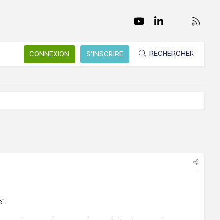
Facebook
Twitter
youtube
LinkedIn
Nous conta
RSS
RECHERCHER
CONNEXION
S'INSCRIRE
".