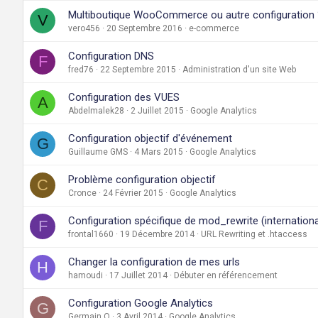
Multiboutique WooCommerce ou autre configuration 
V
vero456
20 Septembre 2016
e-commerce
Configuration DNS
F
fred76
22 Septembre 2015
Administration d'un site Web
Configuration des VUES
A
Abdelmalek28
2 Juillet 2015
Google Analytics
Configuration objectif d'événement
G
Guillaume GMS
4 Mars 2015
Google Analytics
Problème configuration objectif
C
Cronce
24 Février 2015
Google Analytics
Configuration spécifique de mod_rewrite (internationa
F
frontal1660
19 Décembre 2014
URL Rewriting et .htaccess
Changer la configuration de mes urls
H
hamoudi
17 Juillet 2014
Débuter en référencement
Configuration Google Analytics
G
Germain O
3 Avril 2014
Google Analytics