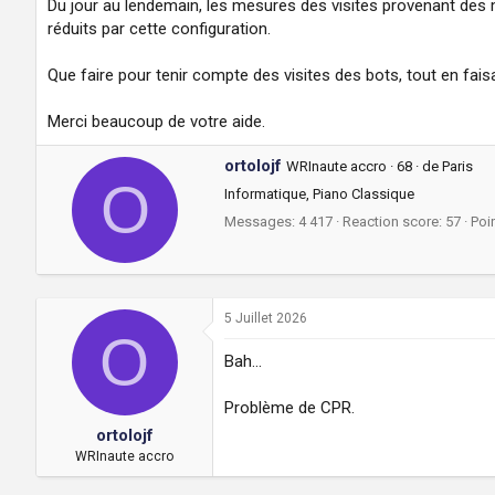
Du jour au lendemain, les mesures des visites provenant de
a
u
d
t
réduits par cette configuration.
i
s
Que faire pour tenir compte des visites des bots, tout en fai
c
u
Merci beaucoup de votre aide.
s
s
W
ortolojf
i
WRInaute accro
·
68
·
de
Paris
O
r
o
Informatique, Piano Classique
i
n
Messages
4 417
Reaction score
57
Poi
t
t
e
n
b
5 Juillet 2026
y
O
Bah...
Problème de CPR.
ortolojf
WRInaute accro