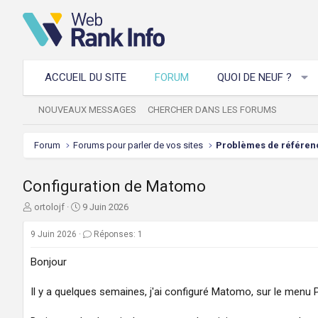
ACCUEIL DU SITE
FORUM
QUOI DE NEUF ?
NOUVEAUX MESSAGES
CHERCHER DANS LES FORUMS
Forum
Forums pour parler de vos sites
Configuration de Matomo
A
D
ortolojf
9 Juin 2026
u
a
t
t
9 Juin 2026
Réponses: 1
e
e
u
d
Bonjour
r
e
d
d
Il y a quelques semaines, j'ai configuré Matomo, sur le menu 
e
é
l
b