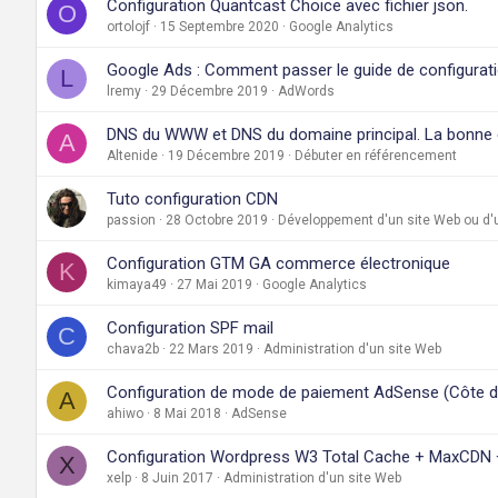
Configuration Quantcast Choice avec fichier json.
O
ortolojf
15 Septembre 2020
Google Analytics
Google Ads : Comment passer le guide de configurat
L
lremy
29 Décembre 2019
AdWords
DNS du WWW et DNS du domaine principal. La bonne 
A
Altenide
19 Décembre 2019
Débuter en référencement
Tuto configuration CDN
passion
28 Octobre 2019
Développement d'un site Web ou d'u
Configuration GTM GA commerce électronique
K
kimaya49
27 Mai 2019
Google Analytics
Configuration SPF mail
C
chava2b
22 Mars 2019
Administration d'un site Web
Configuration de mode de paiement AdSense (Côte d'
A
ahiwo
8 Mai 2018
AdSense
Configuration Wordpress W3 Total Cache + MaxCDN 
X
xelp
8 Juin 2017
Administration d'un site Web