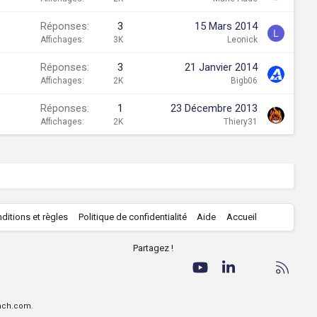
Réponses
3
15 Mars 2014
L
Affichages
3K
Leonick
Réponses
3
21 Janvier 2014
Affichages
2K
Bigb06
Réponses
1
23 Décembre 2013
Affichages
2K
Thiery31
R
ditions et règles
Politique de confidentialité
Aide
Accueil
S
S
Partagez !
Facebook
Twitter
youtube
LinkedIn
Nous conta
RSS
ench.com.