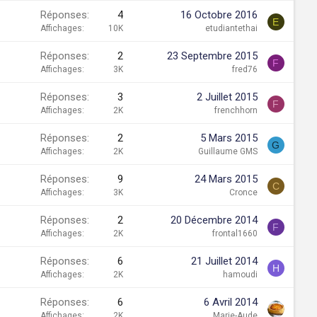
Réponses
4
16 Octobre 2016
E
Affichages
10K
etudiantethai
Réponses
2
23 Septembre 2015
F
Affichages
3K
fred76
Réponses
3
2 Juillet 2015
F
Affichages
2K
frenchhorn
Réponses
2
5 Mars 2015
G
Affichages
2K
Guillaume GMS
Réponses
9
24 Mars 2015
C
Affichages
3K
Cronce
Réponses
2
20 Décembre 2014
F
Affichages
2K
frontal1660
Réponses
6
21 Juillet 2014
H
Affichages
2K
hamoudi
Réponses
6
6 Avril 2014
Affichages
2K
Marie-Aude