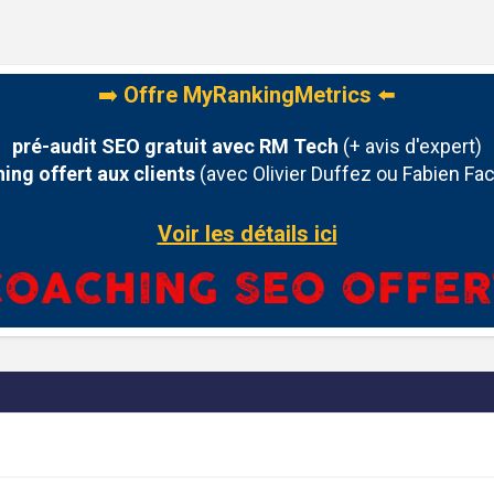
➡️
Offre MyRankingMetrics
⬅️
pré-audit SEO gratuit avec RM Tech
(+ avis d'expert)
ing offert aux clients
(avec Olivier Duffez ou Fabien Fac
Voir les détails ici