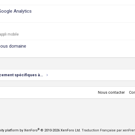
Google Analytics
ppli mobile
t sous domaine
Problèmes de référencement spécifiques à vos sites
Nous contacter
Con
®
ty platform by XenForo
© 2010-2026 XenForo Ltd.
Traduction Française par xenFr