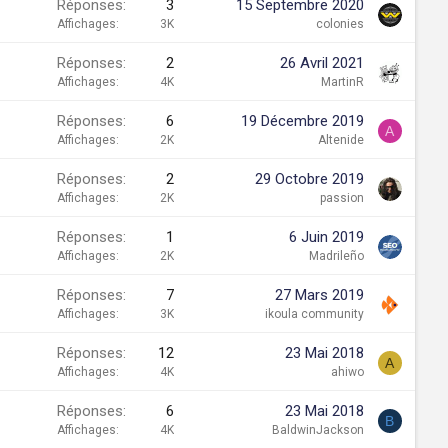
Réponses
3
15 Septembre 2020
Affichages
3K
colonies
Réponses
2
26 Avril 2021
Affichages
4K
MartinR
Réponses
6
19 Décembre 2019
A
Affichages
2K
Altenide
Réponses
2
29 Octobre 2019
Affichages
2K
passion
Réponses
1
6 Juin 2019
Affichages
2K
Madrileño
Réponses
7
27 Mars 2019
Affichages
3K
ikoula community
Réponses
12
23 Mai 2018
A
Affichages
4K
ahiwo
Réponses
6
23 Mai 2018
B
Affichages
4K
BaldwinJackson