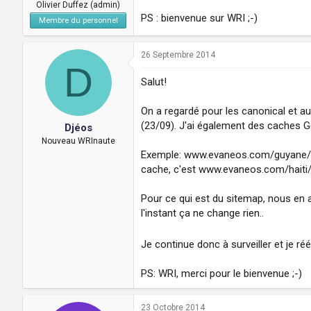
Olivier Duffez (admin)
PS : bienvenue sur WRI ;-)
Membre du personnel
26 Septembre 2014
D
Salut!
On a regardé pour les canonical et au
(23/09). J'ai également des caches G
Djéos
Nouveau WRInaute
Exemple: www.evaneos.com/guyane/ av
cache, c'est www.evaneos.com/haiti/, e
Pour ce qui est du sitemap, nous en 
l'instant ça ne change rien..
Je continue donc à surveiller et je ré
PS: WRI, merci pour le bienvenue ;-)
23 Octobre 2014