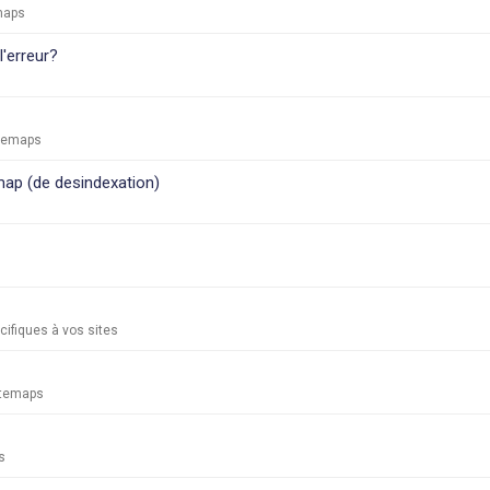
emaps
l'erreur?
itemaps
emap (de desindexation)
ifiques à vos sites
itemaps
s