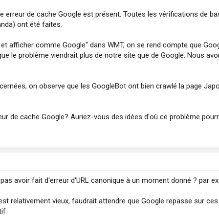
 erreur de cache Google est présent. Toutes les vérifications de bas
nda) ont été faites.
rer et afficher comme Google" dans WMT, on se rend compte que Google
que le problème viendrait plus de notre site que de Google. Nous avon
cernées, on observe que les GoogleBot ont bien crawlé la page Jap
rreur de cache Google? Auriez-vous des idées d'où ce problème pourrai
ne pas avoir fait d'erreur d'URL canonique à un moment donné ? par 
'est relativement vieux, faudrait attendre que Google repasse sur ces
if