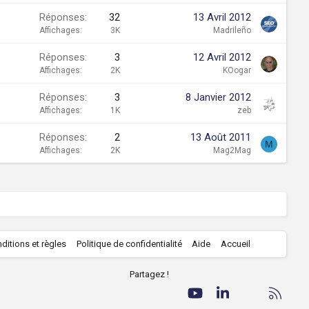
Réponses
32
13 Avril 2012
Affichages
3K
Madrileño
Réponses
3
12 Avril 2012
Affichages
2K
KOogar
Réponses
3
8 Janvier 2012
Affichages
1K
zeb
Réponses
2
13 Août 2011
M
Affichages
2K
Mag2Mag
R
ditions et règles
Politique de confidentialité
Aide
Accueil
S
S
Partagez !
Facebook
Twitter
youtube
LinkedIn
Nous conta
RSS