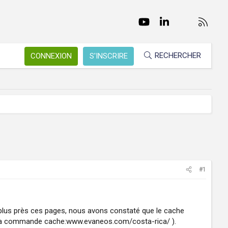
Facebook
Twitter
youtube
LinkedIn
Nous conta
RSS
RECHERCHER
CONNEXION
S'INSCRIRE
#1
 plus près ces pages, nous avons constaté que le cache
f la commande cache:www.evaneos.com/costa-rica/ ).