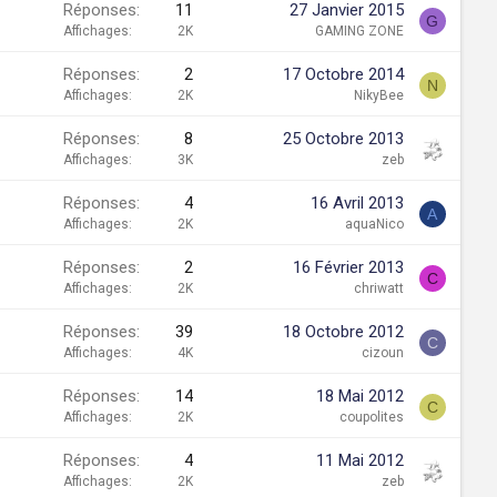
Réponses
11
27 Janvier 2015
G
Affichages
2K
GAMING ZONE
Réponses
2
17 Octobre 2014
N
Affichages
2K
NikyBee
Réponses
8
25 Octobre 2013
Affichages
3K
zeb
Réponses
4
16 Avril 2013
A
Affichages
2K
aquaNico
Réponses
2
16 Février 2013
C
Affichages
2K
chriwatt
Réponses
39
18 Octobre 2012
C
Affichages
4K
cizoun
Réponses
14
18 Mai 2012
C
Affichages
2K
coupolites
Réponses
4
11 Mai 2012
Affichages
2K
zeb