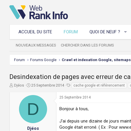
ACCUEIL DU SITE
FORUM
QUOI DE NEUF ?
NOUVEAUX MESSAGES
CHERCHER DANS LES FORUMS
Forum
Forums Google
Crawl et indexation Google, sitemaps
Desindexation de pages avec erreur de c
A
D
T
Djéos
25 Septembre 2014
cache google et référencement
u
a
a
t
t
g
25 Septembre 2014
e
e
s
D
u
d
Bonjour à tous,
r
e
d
d
J'ai depuis une dizaine de jours mai
e
é
Google était erroné. ( Ex : Pour ww
l
b
Djéos