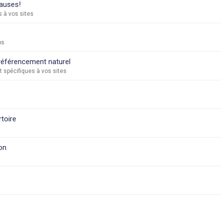
causes!
 à vos sites
ps
 référencement naturel
 spécifiques à vos sites
toire
s
ion