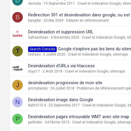
D
denisba
19 Septembre 2011
Crawl et indexation Google, sit
Redirection 301 et desindexation dans google, ou est 
B
bangdai
20 Mai 2009
Débuter en référencement
Desindexation et suppression URL
Gafraartisan
6 Novembre 2020
Crawl et indexation Google, s
Google n'explore pas les liens du sit
Search Console
T
testseo
6 Juillet 2020
Crawl et indexation Google, sitemaps
Desindexation d'URLs via htaccess
doyz17
2 Août 2018
Crawl et indexation Google, sitemaps
desindexation progressive de mon site
J
jimmybanks
24 Juillet 2018
Problèmes de référencement spéc
Desindexation image dans Google
N
Nath31314
25 Septembre 2017
Crawl et indexation Google, s
Desindexation pages introuvable WMT avec site map
P
parkrider
24 Février 2015
Crawl et indexation Google, sitemap