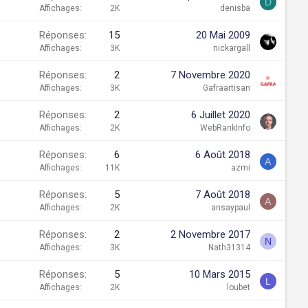
D
Affichages
2K
denisba
Réponses
15
20 Mai 2009
Affichages
3K
nickargall
Réponses
2
7 Novembre 2020
Affichages
3K
Gafraartisan
Réponses
2
6 Juillet 2020
Affichages
2K
WebRankInfo
Réponses
6
6 Août 2018
A
Affichages
11K
azmi
Réponses
5
7 Août 2018
A
Affichages
2K
ansaypaul
Réponses
2
2 Novembre 2017
N
Affichages
3K
Nath31314
Réponses
5
10 Mars 2015
L
Affichages
2K
loubet