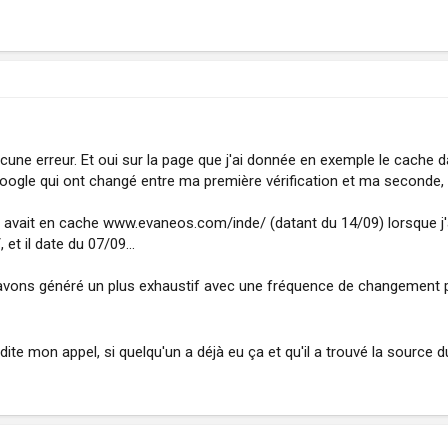
cune erreur. Et oui sur la page que j'ai donnée en exemple le cache d
oogle qui ont changé entre ma première vérification et ma seconde, e
ait en cache www.evaneos.com/inde/ (datant du 14/09) lorsque j'ai 
t il date du 07/09...
avons généré un plus exhaustif avec une fréquence de changement plus
édite mon appel, si quelqu'un a déjà eu ça et qu'il a trouvé la source