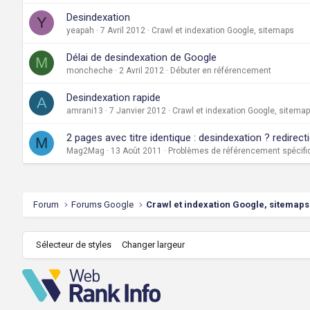
Desindexation
Y
yeapah
7 Avril 2012
Crawl et indexation Google, sitemaps
Délai de desindexation de Google
M
moncheche
2 Avril 2012
Débuter en référencement
Desindexation rapide
A
amrani13
7 Janvier 2012
Crawl et indexation Google, sitema
2 pages avec titre identique : desindexation ? redirect
M
Mag2Mag
13 Août 2011
Problèmes de référencement spécifi
Forum
Forums Google
Crawl et indexation Google, sitemaps
Sélecteur de styles
Changer largeur