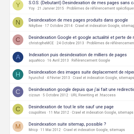
S.O.S: (Debutant) Desindexation de mes pages sans 
Y
Yoy
21 Janvier 2015
Problèmes de référencement spécifiques
Desindexation de mes pages produits dans google
N
NikyBee
17 Octobre 2014
Crawl et indexation Google, sitema
Desindexation Google et google actualité et perte de
C
christopheMCE
24 Octobre 2013
Problèmes de référencement
Indexation puis desindexation de milliers de pages
A
aquaNico
16 Avril 2013
Référencement Google
Desindexation des images suite deplacement de réper
H
hyunchol
4 Février 2013
Crawl et indexation Google, sitemap
Desindexation google depuis que j'ai fait une redirect
C
cizoun
5 Octobre 2012
URL Rewriting et .htaccess
Desindexation de tout le site sauf une page
C
coupolites
11 Mai 2012
Crawl et indexation Google, sitemaps
Desindexation suite sitemap, possible ?
M
Mricp
11 Mai 2012
Crawl et indexation Google, sitemaps