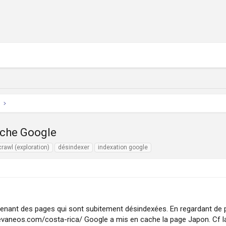
ache Google
crawl (exploration)
désindexer
indexation google
ntenant des pages qui sont subitement désindexées. En regardant de
w.evaneos.com/costa-rica/ Google a mis en cache la page Japon. C