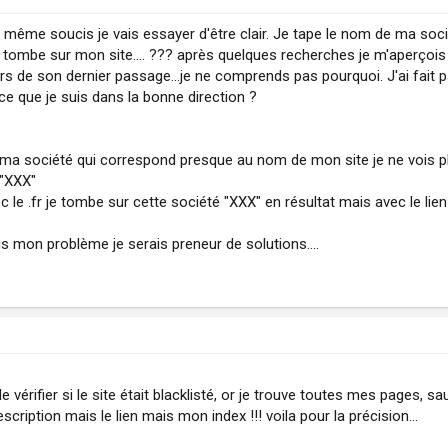
 même soucis je vais essayer d'être clair. Je tape le nom de ma sociét
je tombe sur mon site.... ??? après quelques recherches je m'aperçois 
 lors de son dernier passage...je ne comprends pas pourquoi. J'ai fait 
e que je suis dans la bonne direction ?
a société qui correspond presque au nom de mon site je ne vois plus
 "XXX"
le .fr je tombe sur cette société "XXX" en résultat mais avec le lien 
s mon problème je serais preneur de solutions....
de vérifier si le site était blacklisté, or je trouve toutes mes pages, sa
cription mais le lien mais mon index !!! voila pour la précision...