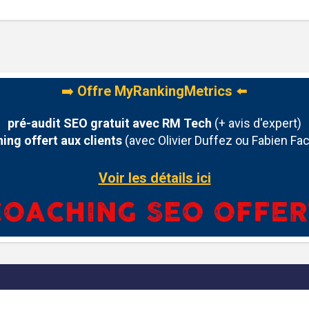
➡️
Offre MyRankingMetrics
⬅️
pré-audit SEO gratuit avec RM Tech
(+ avis d'expert)
ing offert aux clients
(avec Olivier Duffez ou Fabien Fac
Voir les détails ici