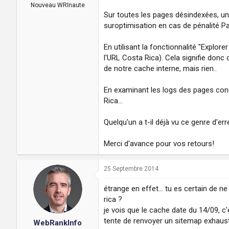
a
u
Nouveau WRInaute
d
t
Sur toutes les pages désindexées, une
i
suroptimisation en cas de pénalité Pa
s
c
En utilisant la fonctionnalité "Explo
u
l'URL Costa Rica). Cela signifie donc 
s
s
de notre cache interne, mais rien..
i
o
En examinant les logs des pages con
n
Rica...
Quelqu'un a t-il déjà vu ce genre d'e
Merci d'avance pour vos retours!
25 Septembre 2014
étrange en effet... tu es certain de 
rica ?
je vois que le cache date du 14/09, c
tente de renvoyer un sitemap exhaust
WebRankInfo