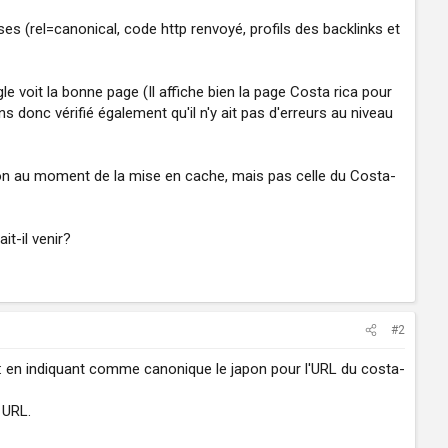
es (rel=canonical, code http renvoyé, profils des backlinks et
 voit la bonne page (Il affiche bien la page Costa rica pour
s donc vérifié également qu'il n'y ait pas d'erreurs au niveau
on au moment de la mise en cache, mais pas celle du Costa-
t-il venir?
#2
ex: en indiquant comme canonique le japon pour l'URL du costa-
 URL.