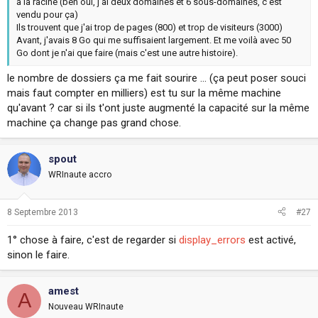
à la racine (ben oui, j'ai deux domaines et 6 sous-domaines, c'est
vendu pour ça)
Ils trouvent que j'ai trop de pages (800) et trop de visiteurs (3000)
Avant, j'avais 8 Go qui me suffisaient largement. Et me voilà avec 50
Go dont je n'ai que faire (mais c'est une autre histoire).
le nombre de dossiers ça me fait sourire ... (ça peut poser souci
mais faut compter en milliers) est tu sur la même machine
qu'avant ? car si ils t'ont juste augmenté la capacité sur la même
machine ça change pas grand chose.
spout
WRInaute accro
8 Septembre 2013
#27
1° chose à faire, c'est de regarder si
display_errors
est activé,
sinon le faire.
amest
A
Nouveau WRInaute