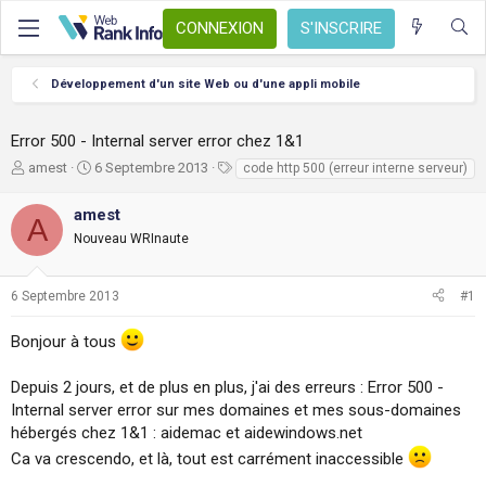
CONNEXION
S'INSCRIRE
Développement d'un site Web ou d'une appli mobile
Error 500 - Internal server error chez 1&1
A
D
T
amest
6 Septembre 2013
code http 500 (erreur interne serveur)
u
a
a
t
t
g
amest
A
e
e
s
Nouveau WRInaute
u
d
r
e
d
d
6 Septembre 2013
#1
e
é
l
b
Bonjour à tous
a
u
d
t
i
Depuis 2 jours, et de plus en plus, j'ai des erreurs : Error 500 -
s
Internal server error sur mes domaines et mes sous-domaines
c
hébergés chez 1&1 : aidemac et aidewindows.net
u
Ca va crescendo, et là, tout est carrément inaccessible
s
s