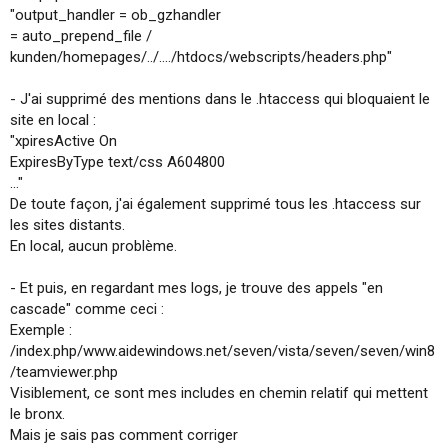
"output_handler = ob_gzhandler
= auto_prepend_file /
kunden/homepages/../..../htdocs/webscripts/headers.php"
- J'ai supprimé des mentions dans le .htaccess qui bloquaient le
site en local :
"xpiresActive On
ExpiresByType text/css A604800
..."
De toute façon, j'ai également supprimé tous les .htaccess sur
les sites distants.
En local, aucun problème.
- Et puis, en regardant mes logs, je trouve des appels "en
cascade" comme ceci :
Exemple :
/index.php/www.aidewindows.net/seven/vista/seven/seven/win8
/teamviewer.php
Visiblement, ce sont mes includes en chemin relatif qui mettent
le bronx.
Mais je sais pas comment corriger