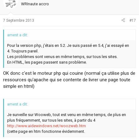
WRInaute accro
7 Septembre 2013
#17
amest a dit:
Pour la version php, j'étais en 5.2. Je suis passé en 5.4, j'ai essayé en
4. Toujours pareil.
Les problèmes sont venus en même temps, sur tous les sites.
En HTML, les pages passent sans problème.
OK donc c'est le moteur php qui couine (normal ça utilise plus de
ressources qu'apache qui se contente de livrer une page toute
simple en html)
amest a dit:
Je surveille sur Wooweb, tout est venu en même temps, de plus en
plus fréquemment, sur tous les sites, à partir du 4
http://www.aidewindows.net/woozweb.htm
(cette page en htm fonctionne évidemment.