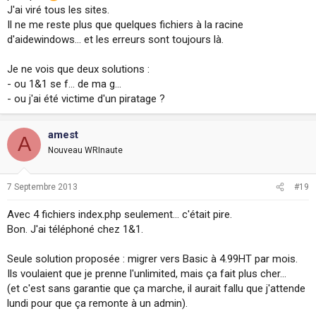
J'ai viré tous les sites.
Il ne me reste plus que quelques fichiers à la racine
d'aidewindows... et les erreurs sont toujours là.
Je ne vois que deux solutions :
- ou 1&1 se f... de ma g...
- ou j'ai été victime d'un piratage ?
amest
A
Nouveau WRInaute
7 Septembre 2013
#19
Avec 4 fichiers index.php seulement... c'était pire.
Bon. J'ai téléphoné chez 1&1.
Seule solution proposée : migrer vers Basic à 4.99HT par mois.
Ils voulaient que je prenne l'unlimited, mais ça fait plus cher...
(et c'est sans garantie que ça marche, il aurait fallu que j'attende
lundi pour que ça remonte à un admin).