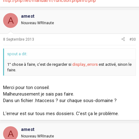
http://php.net/manual/fr/function.phpinfo.php
amest
A
Nouveau WRInaute
8 Septembre 2013
#30
spout a dit:
1° chose à faire, c'est de regarder si
display_errors
est activé, sinon le
faire.
Merci pour ton conseil.
Malheureusement je sais pas faire.
Dans un fichier .htaccess ? sur chaque sous-domaine ?
L'erreur est sur tous mes dossiers. C'est ça le problème.
amest
A
Nouveau WRInaute