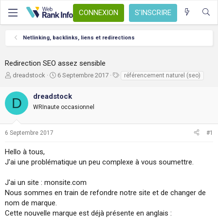
CONNEXION
S'INSCRIRE
Netlinking, backlinks, liens et redirections
Redirection SEO assez sensible
A
D
T
dreadstock
6 Septembre 2017
référencement naturel (seo)
u
a
a
t
t
g
dreadstock
D
e
e
s
WRInaute occasionnel
u
d
r
e
d
d
6 Septembre 2017
#1
e
é
l
b
Hello à tous,
a
u
J'ai une problématique un peu complexe à vous soumettre.
d
t
i
s
J'ai un site : monsite.com
c
Nous sommes en train de refondre notre site et de changer de
u
nom de marque.
s
Cette nouvelle marque est déjà présente en anglais :
s