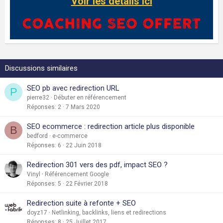
Voir les détails ici
Discussions similaires
SEO pb avec redirection URL
P
pierre32
Débuter en référencement
Réponses
2
7 Mars 2020
SEO ecommerce : redirection article plus disponible
B
bedford
e-commerce
Réponses
6
22 Juin 2018
Redirection 301 vers des pdf, impact SEO ?
Vinyl
Référencement Google
Réponses
5
22 Février 2018
Redirection suite à refonte + SEO
doyz17
Netlinking, backlinks, liens et redirections
Réponses
8
25 Juillet 2017