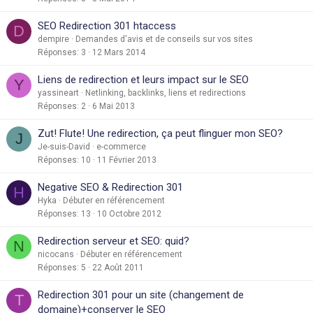
SEO Redirection 301 htaccess
D
dempire
Demandes d'avis et de conseils sur vos sites
Réponses
3
12 Mars 2014
Liens de redirection et leurs impact sur le SEO
Y
yassineart
Netlinking, backlinks, liens et redirections
Réponses
2
6 Mai 2013
Zut! Flute! Une redirection, ça peut flinguer mon SEO?
J
Je-suis-David
e-commerce
Réponses
10
11 Février 2013
Negative SEO & Redirection 301
H
Hyka
Débuter en référencement
Réponses
13
10 Octobre 2012
Redirection serveur et SEO: quid?
N
nicocans
Débuter en référencement
Réponses
5
22 Août 2011
Redirection 301 pour un site (changement de
T
domaine)+conserver le SEO