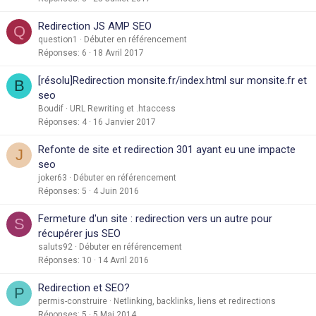
Redirection JS AMP SEO
Q
question1
Débuter en référencement
Réponses
6
18 Avril 2017
[résolu]Redirection monsite.fr/index.html sur monsite.fr et
B
seo
Boudif
URL Rewriting et .htaccess
Réponses
4
16 Janvier 2017
Refonte de site et redirection 301 ayant eu une impacte
J
seo
joker63
Débuter en référencement
Réponses
5
4 Juin 2016
Fermeture d'un site : redirection vers un autre pour
S
récupérer jus SEO
saluts92
Débuter en référencement
Réponses
10
14 Avril 2016
Redirection et SEO?
P
permis-construire
Netlinking, backlinks, liens et redirections
Réponses
5
5 Mai 2014