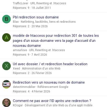
TrafficLover
URL Rewriting et .htaccess
Réponses
9
18 Juillet 2011
Pbl redirection sous domaine
B
Blax
Netlinking, backlinks, liens et redirections
Réponses
2
20 Mai 2026
modèle de htaccess pour redirection 301 de toutes les
A
pages d'un sous-domaine vers la page d'accueil d'un
nouveau domaine
amourlove
URL Rewriting et .htaccess
Réponses
9
7 Avril 2026
Url avec dossier / et redirection header location
X
Xeed
Administration d'un site Web
Réponses
2
26 Février 2026
Redirection vers un nouveau nom de domaine
detectimmobilier
Référencement Google
Réponses
4
4 Février 2026
Comment ne pas avoir l'ID après une redirection ?
KOogar
Développement d'un site Web ou d'une appli mobile