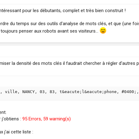
ès intéressant pour les débutants, complet et très bien construit !
perdre du temps sur des outils d'analyse de mots clés, et que (une fo
 toujours penser aux robots avant ses visiteurs...
iser la densité des mots clés il faudrait chercher à régler d'autre
, ville, NANCY, 03, 83, t&eacute;l&eacute;phone, #0400;,
nt.
 j'obtiens :
95 Errors, 59 warning(s)
j'ai cette liste :