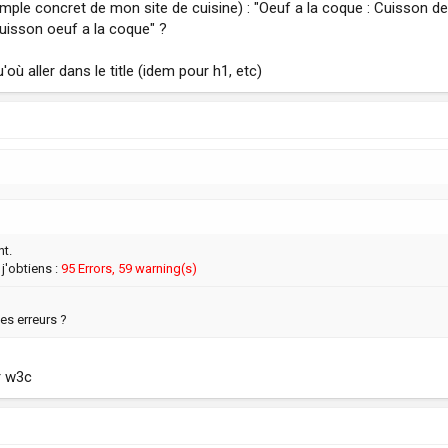
ple concret de mon site de cuisine) : "Oeuf a la coque : Cuisson des
cuisson oeuf a la coque" ?
'où aller dans le title (idem pour h1, etc)
t.
j'obtiens :
95 Errors, 59 warning(s)
s erreurs ?
r w3c