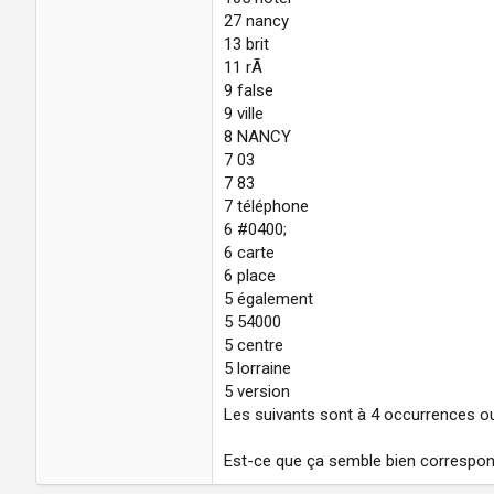
27 nancy
13 brit
11 rÃ
9 false
9 ville
8 NANCY
7 03
7 83
7 téléphone
6 #0400;
6 carte
6 place
5 également
5 54000
5 centre
5 lorraine
5 version
Les suivants sont à 4 occurrences o
Est-ce que ça semble bien correspon