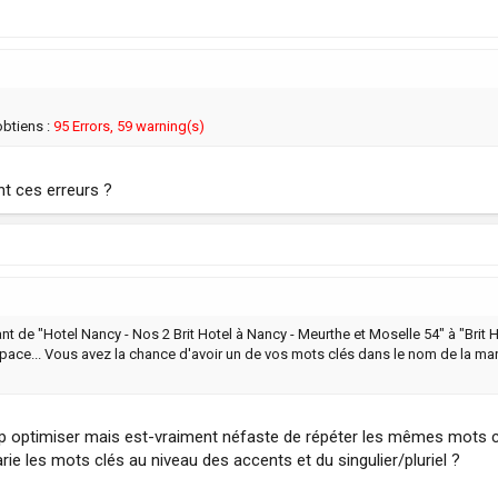
obtiens :
95 Errors, 59 warning(s)
t ces erreurs ?
ssant de "Hotel Nancy - Nos 2 Brit Hotel à Nancy - Meurthe et Moselle 54" à "Brit
pace... Vous avez la chance d'avoir un de vos mots clés dans le nom de la marq
 trop optimiser mais est-vraiment néfaste de répéter les mêmes mots cl
arie les mots clés au niveau des accents et du singulier/pluriel ?