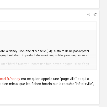
#7
 Hotel à Nancy - Meurthe et Moselle (54)" histoire de ne pas répéter
ue, il est donc important de savoir en profiter pour ne pas sur-
u d'hôtel à Nancy ? Encore une fois, soyez logique... Il se s'agit
e.
e de votre contenu traite de l'histoire de Nancy. Même si ces
 lorsque ce contenu est plus important que celui qui concerne votre
otel.fr/nancy
est ce qu'on appelle une "page ville" et qui a
en mieux que les fiches hôtels sur la requête "hôtel+ville",