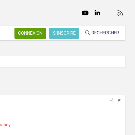
Facebook
Twitter
youtube
LinkedIn
Nous conta
RSS
RECHERCHER
CONNEXION
S'INSCRIRE
#1
/nancy