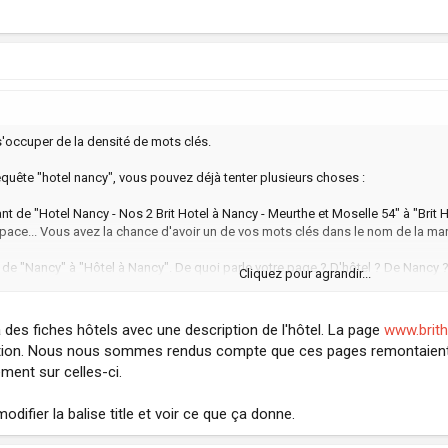
 s'occuper de la densité de mots clés.
requête "hotel nancy", vous pouvez déjà tenter plusieurs choses :
ssant de "Hotel Nancy - Nos 2 Brit Hotel à Nancy - Meurthe et Moselle 54" à "Brit
pace... Vous avez la chance d'avoir un de vos mots clés dans le nom de la marq
 de "Nancy" à "Hôtel à Nancy". De quoi parle votre page ? D'hôtel ? De Nancy ? O
Cliquez pour agrandir...
s d'avoir les titres des pages en relation directe avec le contenu de votre pag
rler d'avantage d'hôtel à Nancy que de Nancy. Pour le moment, une grande parti
 votre site n'est pas celui de l'Office de Tourisme. En parler c'est bien, mais
à des fiches hôtels avec une description de l'hôtel. La page
www.brith
 référencement.
estion. Nous nous sommes rendus compte que ces pages remontaient bi
ément sur celles-ci.
odifier la balise title et voir ce que ça donne.