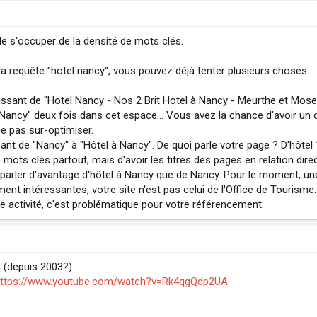
 de s'occuper de la densité de mots clés.
 la requête "hotel nancy", vous pouvez déjà tenter plusieurs choses :
 passant de "Hotel Nancy - Nos 2 Brit Hotel à Nancy - Meurthe et Mose
 "Nancy" deux fois dans cet espace... Vous avez la chance d'avoir un
ne pas sur-optimiser.
ant de "Nancy" à "Hôtel à Nancy". De quoi parle votre page ? D'hôte
 de mots clés partout, mais d'avoir les titres des pages en relation di
 parler d'avantage d'hôtel à Nancy que de Nancy. Pour le moment, une 
t intéressantes, votre site n'est pas celui de l'Office de Tourisme. 
e activité, c'est problématique pour votre référencement.
. (depuis 2003?)
ttps://www.youtube.com/watch?v=Rk4qgQdp2UA