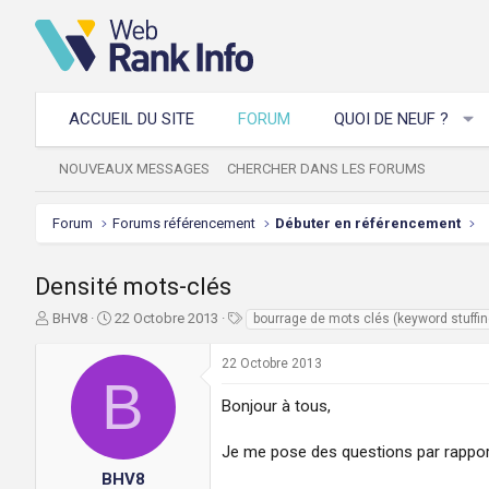
ACCUEIL DU SITE
FORUM
QUOI DE NEUF ?
NOUVEAUX MESSAGES
CHERCHER DANS LES FORUMS
Forum
Forums référencement
Débuter en référencement
Densité mots-clés
A
D
T
BHV8
22 Octobre 2013
bourrage de mots clés (keyword stuffin
u
a
a
t
t
g
22 Octobre 2013
e
e
s
B
u
d
Bonjour à tous,
r
e
d
d
Je me pose des questions par rapport
e
é
l
b
BHV8