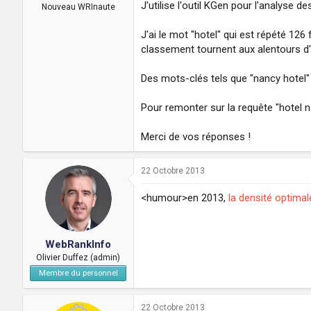
a
u
J'utilise l'outil KGen pour l'analyse 
Nouveau WRInaute
d
t
i
J'ai le mot "hotel" qui est répété 126
s
classement tournent aux alentours d'
c
u
Des mots-clés tels que "nancy hotel"
s
s
i
Pour remonter sur la requête "hotel 
o
n
Merci de vos réponses !
22 Octobre 2013
<humour>en 2013,
la densité optimal
WebRankInfo
Olivier Duffez (admin)
Membre du personnel
22 Octobre 2013