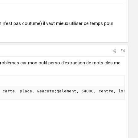
is n'est pas coutume) il vaut mieux utiliser ce temps pour
#4
s problèmes car mon outil perso d'extraction de mots clés me
 carte, place, &eacute;galement, 54000, centre, lorraine