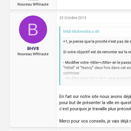
Nouveau WRInaute
23 Octobre 2013
B
M&B Multimédia a dit:
+1, je pense que la priorité n'est pas de
BHV8
Si votre objectif est de remonter sur la 
Nouveau WRInaute
- Modifier votre <title></title> en le pa
"Hôtel" et "Nancy" deux fois dans cet es
optimiser.
- Modifier votre <h1></h1> en le passant
pas de bourrer de mots clés partout, mai
- Modifier votre contenu textuel pour pa
informations sont sûrement intéressantes,
En fait sur notre site nous avons déj
activité, c'est problématique pour votre
pour but de présenter la ville en qu
c'est pourquoi je travaille plus précis
Merci pour vos conseils, je vais déjà m