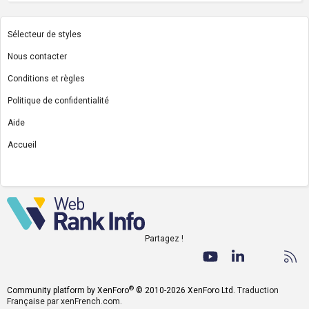
Sélecteur de styles
Nous contacter
Conditions et règles
Politique de confidentialité
Aide
Accueil
R
S
S
Partagez !
Facebook
Twitter
youtube
LinkedIn
Nous co
RS
®
Community platform by XenForo
© 2010-2026 XenForo Ltd.
Traduction
Française par xenFrench.com.