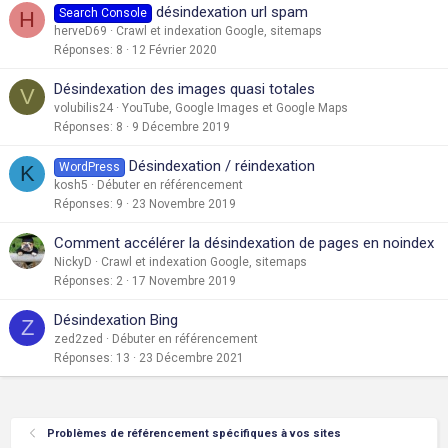
désindexation url spam
Search Console
H
herveD69
Crawl et indexation Google, sitemaps
Réponses
8
12 Février 2020
Désindexation des images quasi totales
V
volubilis24
YouTube, Google Images et Google Maps
Réponses
8
9 Décembre 2019
Désindexation / réindexation
WordPress
K
kosh5
Débuter en référencement
Réponses
9
23 Novembre 2019
Comment accélérer la désindexation de pages en noindex
NickyD
Crawl et indexation Google, sitemaps
Réponses
2
17 Novembre 2019
Désindexation Bing
Z
zed2zed
Débuter en référencement
Réponses
13
23 Décembre 2021
Problèmes de référencement spécifiques à vos sites