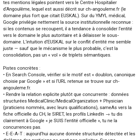
tes mentions légales pointent vers le Centre Hospitalier
d'Angoulême, lequel est aussi décrit sur ch-angouleme.fr (le
domaine plus fort que citait EUSKAL). Sur du YMYL médical,
Google privilégie nettement la source institutionnelle reconnue :
si les contenus se recoupent, il a tendance à consolider l'entité
vers le domaine le plus autoritaire et à délaisser le sous-
domaine. L'intuition d'EUSKAL sur le conflit d'entité me semble
juste — sauf que le mécanisme le plus probable, c'est la
consolidation, pas un « vol » de triplets sémantiques.
Pistes concrètes :
• En Search Console, vérifier si le motif est « doublon, canonique
choisie par Google » et si l'URL retenue se trouve sur ch-
angouleme.fr.
• Rendre la relation explicite plutôt que concurrente : données
structurées MedicalClinic/MedicalOrganization + Physician
(praticiens nommés, avec leurs qualifications), sameAs vers la
fiche officielle du CH, le SIRET, les profils LinkedIn → tu dis
clairement à Google « je SUIS l'entité officielle », tu ne la
concurrences pas.
• E-E-A-T : aujourd'hui aucune donnée structurée détectée et les