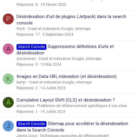
Réponses
8
19 Février 2025
Désindexation d'url de plugins (Jetpack) dans la search
P
console.
Pach
Crawl et indexation Google, sitemaps
Réponses
17
3 Septembre 2024
Suppressions définitives d'urls et
Search Console
A
désindexation
antoineseo
Crawl et indexation Google, sitemaps
Réponses
3
13 Mai 2024
Images en Data-URI, indexation (et désindexation)
K
kartyr
Crawl et indexation Google, sitemaps
Réponses
2
14 Juillet 2023
Cumulative Layout Shift (CLS) et désindexation ?
A
amourlove
Problèmes de référencement spécifiques à vos sites
Réponses
1
19 Juillet 2023
Sitemap pour accélérer la désindexation
Search Console
J
dans la Search Console
Jenna Coco
Techniques avancées de référencement