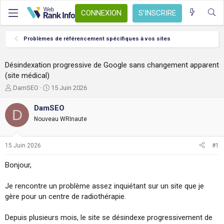
CONNEXION
S'INSCRIRE
Problèmes de référencement spécifiques à vos sites
Désindexation progressive de Google sans changement apparent
(site médical)
A
D
DamSEO
15 Juin 2026
u
a
t
t
DamSEO
D
e
e
Nouveau WRInaute
u
d
r
e
d
d
15 Juin 2026
#1
e
é
l
b
Bonjour,
a
u
d
t
Je rencontre un problème assez inquiétant sur un site que je
i
s
gère pour un centre de radiothérapie.
c
u
Depuis plusieurs mois, le site se désindexe progressivement de
s