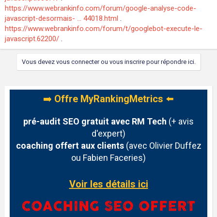
https://www.webrankinfo.com/forum/google-analyse-code-
javascript-desormais- ... 44018.html
.
https://www.webrankinfo.com/forum/t/googlebot-execute-le-
javascript.62200/
.
Vous devez vous connecter ou vous inscrire pour répondre ici.
➡️
Offre MyRankingMetrics
⬅️
pré-audit SEO gratuit avec RM Tech
(+ avis
d'expert)
coaching offert aux clients
(avec Olivier Duffez
ou Fabien Faceries)
Voir les détails ici