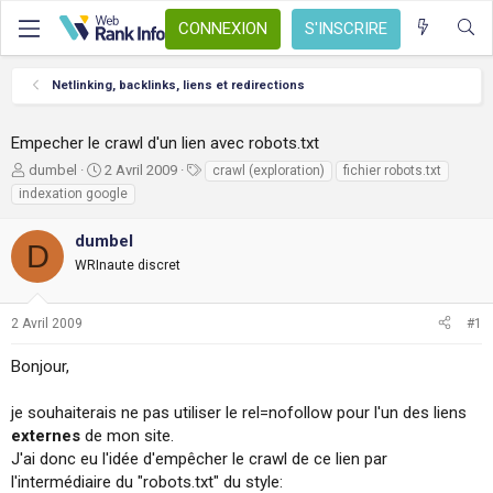
CONNEXION
S'INSCRIRE
Netlinking, backlinks, liens et redirections
Empecher le crawl d'un lien avec robots.txt
A
D
T
dumbel
2 Avril 2009
crawl (exploration)
fichier robots.txt
u
a
a
indexation google
t
t
g
e
e
s
dumbel
D
u
d
WRInaute discret
r
e
d
d
e
é
2 Avril 2009
#1
l
b
a
u
Bonjour,
d
t
i
s
je souhaiterais ne pas utiliser le rel=nofollow pour l'un des liens
c
externes
de mon site.
u
J'ai donc eu l'idée d'empêcher le crawl de ce lien par
s
l'intermédiaire du "robots.txt" du style:
s