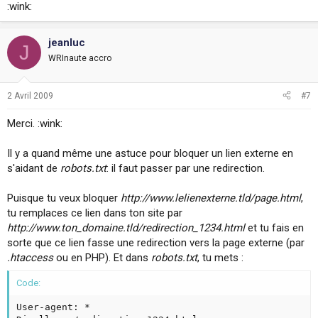
:wink:
jeanluc
J
WRInaute accro
2 Avril 2009
#7
Merci. :wink:
Il y a quand même une astuce pour bloquer un lien externe en
s'aidant de
robots.txt
: il faut passer par une redirection.
Puisque tu veux bloquer
http://www.lelienexterne.tld/page.html
,
tu remplaces ce lien dans ton site par
http://www.ton_domaine.tld/redirection_1234.html
et tu fais en
sorte que ce lien fasse une redirection vers la page externe (par
.htaccess
ou en PHP). Et dans
robots.txt
, tu mets :
Code:
User-agent: *
