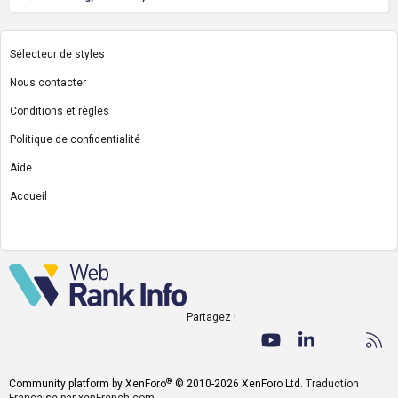
Sélecteur de styles
Nous contacter
Conditions et règles
Politique de confidentialité
Aide
Accueil
R
S
S
Partagez !
Facebook
Twitter
youtube
LinkedIn
Nous co
RS
®
Community platform by XenForo
© 2010-2026 XenForo Ltd.
Traduction