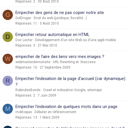
Réponses
2
30 Août 2010
Empecher des gens de ne pas copier notre site
G
GolDroger
Droit du web (juridique, fiscalité...)
Réponses
11
3 Août 2010
Empecher retour automatique en HTML
D
Doc Lecter
Développement d'un site Web ou d'une appli mobile
Réponses
3
27 Mai 2010
empecher de faire des liens vers mes images ?
W
webmasterdemonsite
URL Rewriting et .htaccess
Réponses
10
27 Septembre 2009
Empecher l'indexation de la page d'accueil (car dynamique)
R
?
RobindesBonds
Crawl et indexation Google, sitemaps
Réponses
2
7 Juin 2009
Empecher l'indexation de quelques mots dans un page.
M
moktoipas
Débuter en référencement
Réponses
13
1 Mars 2009