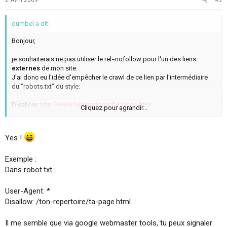
dumbel a dit:
Bonjour,
je souhaiterais ne pas utiliser le rel=nofollow pour l'un des liens
externes
de mon site.
J'ai donc eu l'idée d'empêcher le crawl de ce lien par l'intermédiaire
du "robots.txt" du style:
Disallow:
http://www.lelienexterne.tld/page.html
Cliquez pour agrandir...
J'ai bon :?:
Yes !
Exemple :
Dans robot.txt :
User-Agent: *
Disallow: /ton-repertoire/ta-page.html
Il me semble que via google webmaster tools, tu peux signaler