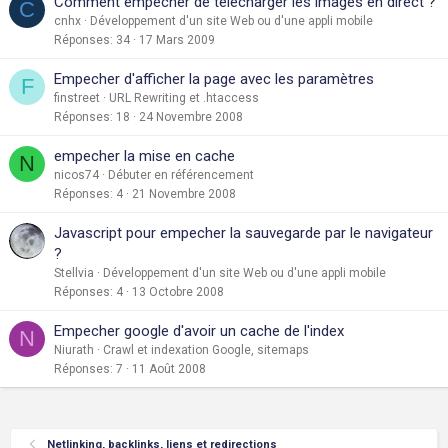
Comment empecher de télécharger les images en direct ?
C
cnhx
Développement d'un site Web ou d'une appli mobile
Réponses
34
17 Mars 2009
Empecher d'afficher la page avec les paramètres
F
finstreet
URL Rewriting et .htaccess
Réponses
18
24 Novembre 2008
empecher la mise en cache
N
nicos74
Débuter en référencement
Réponses
4
21 Novembre 2008
Javascript pour empecher la sauvegarde par le navigateur
?
Stellvia
Développement d'un site Web ou d'une appli mobile
Réponses
4
13 Octobre 2008
Empecher google d'avoir un cache de l'index
N
Niurath
Crawl et indexation Google, sitemaps
Réponses
7
11 Août 2008
Netlinking, backlinks, liens et redirections