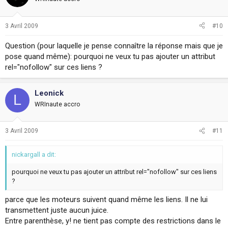
Il me semble que via google webmaster tools, tu peux signaler
ton robot.txt , c'est préférable.
3 Avril 2009
#10
Question (pour laquelle je pense connaître la réponse mais que je
pose quand même): pourquoi ne veux tu pas ajouter un attribut
rel="nofollow" sur ces liens ?
Leonick
L
WRInaute accro
3 Avril 2009
#11
nickargall a dit:
pourquoi ne veux tu pas ajouter un attribut rel="nofollow" sur ces liens
?
parce que les moteurs suivent quand même les liens. Il ne lui
transmettent juste aucun juice.
Entre parenthèse, y! ne tient pas compte des restrictions dans le