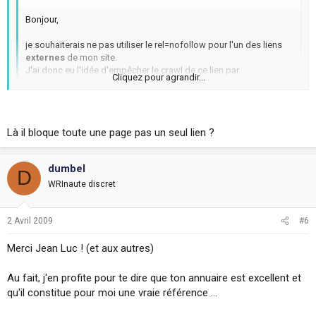
Bonjour,
je souhaiterais ne pas utiliser le rel=nofollow pour l'un des liens
externes
de mon site.
J'ai donc eu l'idée d'empêcher le crawl de ce lien par
Cliquez pour agrandir...
l'intermédiaire du "robots.txt" du style:
Disallow:
http://www.lelienexterne.tld/page.html
Cliquez pour agrandir...
Là il bloque toute une page pas un seul lien ?
J'ai bon :?:
Yes !
dumbel
D
Exemple :
WRInaute discret
Dans robot.txt :
User-Agent: *
2 Avril 2009
#6
Disallow: /ton-repertoire/ta-page.html
Merci Jean Luc ! (et aux autres)
Il me semble que via google webmaster tools, tu peux signaler ton
robot.txt , c'est préférable.
Au fait, j'en profite pour te dire que ton annuaire est excellent et
qu'il constitue pour moi une vraie référence ...