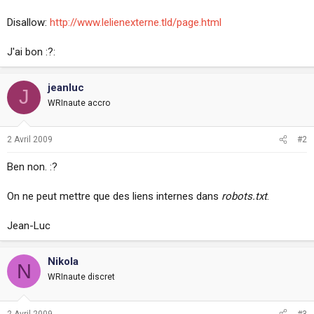
i
o
Disallow:
http://www.lelienexterne.tld/page.html
n
J'ai bon :?:
jeanluc
J
WRInaute accro
2 Avril 2009
#2
Ben non. :?
On ne peut mettre que des liens internes dans
robots.txt
.
Jean-Luc
Nikola
N
WRInaute discret
2 Avril 2009
#3