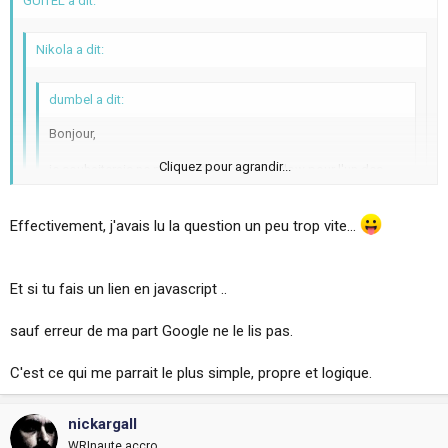
GUITEL a dit:
Nikola a dit:
dumbel a dit:
Bonjour,
Cliquez pour agrandir...
je souhaiterais ne pas utiliser le rel=nofollow pour l'un des
liens
externes
de mon site.
J'ai donc eu l'idée d'empêcher le crawl de ce lien par
Cliquez pour agrandir...
l'intermédiaire du "robots.txt" du style:
Effectivement, j'avais lu la question un peu trop vite...
Disallow:
http://www.lelienexterne.tld/page.html
Cliquez pour agrandir...
Là il bloque toute une page pas un seul lien ?
Et si tu fais un lien en javascript ..
J'ai bon :?:
Yes !
sauf erreur de ma part Google ne le lis pas.
Exemple :
C'est ce qui me parrait le plus simple, propre et logique.
Dans robot.txt :
User-Agent: *
nickargall
Disallow: /ton-repertoire/ta-page.html
WRInaute accro