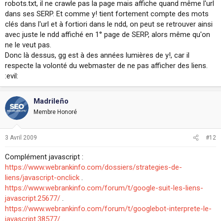
robots.txt, il ne crawle pas la page mais affiche quand même l'url
dans ses SERP. Et comme y! tient fortement compte des mots
clés dans l'url et à fortiori dans le ndd, on peut se retrouver ainsi
avec juste le ndd affiché en 1° page de SERP, alors même qu'on
ne le veut pas.
Donc là dessus, gg est à des années lumières de y!, car il
respecte la volonté du webmaster de ne pas afficher des liens.
:evil:
Madrileño
Membre Honoré
3 Avril 2009
#12
Complément javascript :
https://www.webrankinfo.com/dossiers/strategies-de-
liens/javascript-onclick
.
https://www.webrankinfo.com/forum/t/google-suit-les-liens-
javascript.25677/
.
https://www.webrankinfo.com/forum/t/googlebot-interprete-le-
javascript.38577/
.