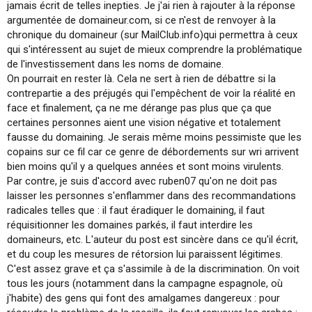
jamais écrit de telles inepties. Je j'ai rien à rajouter à la réponse
argumentée de domaineur.com, si ce n'est de renvoyer à la
chronique du domaineur (sur MailClub.info)qui permettra à ceux
qui s'intéressent au sujet de mieux comprendre la problématique
de l'investissement dans les noms de domaine.
On pourrait en rester là. Cela ne sert à rien de débattre si la
contrepartie a des préjugés qui l'empêchent de voir la réalité en
face et finalement, ça ne me dérange pas plus que ça que
certaines personnes aient une vision négative et totalement
fausse du domaining. Je serais même moins pessimiste que les
copains sur ce fil car ce genre de débordements sur wri arrivent
bien moins qu'il y a quelques années et sont moins virulents.
Par contre, je suis d'accord avec ruben07 qu'on ne doit pas
laisser les personnes s'enflammer dans des recommandations
radicales telles que : il faut éradiquer le domaining, il faut
réquisitionner les domaines parkés, il faut interdire les
domaineurs, etc. L'auteur du post est sincère dans ce qu'il écrit,
et du coup les mesures de rétorsion lui paraissent légitimes.
C'est assez grave et ça s'assimile à de la discrimination. On voit
tous les jours (notamment dans la campagne espagnole, où
j'habite) des gens qui font des amalgames dangereux : pour