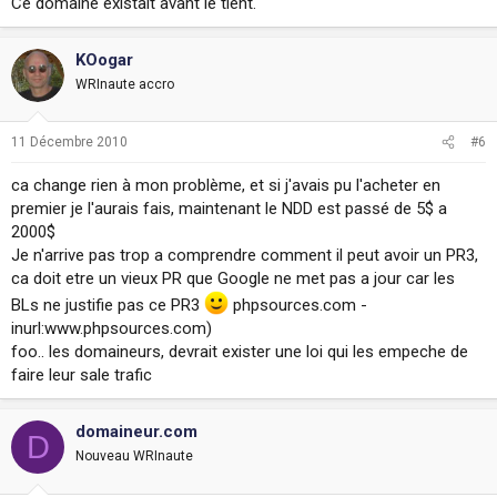
Ce domaine existait avant le tient.
KOogar
WRInaute accro
11 Décembre 2010
#6
ca change rien à mon problème, et si j'avais pu l'acheter en
premier je l'aurais fais, maintenant le NDD est passé de 5$ a
2000$
Je n'arrive pas trop a comprendre comment il peut avoir un PR3,
ca doit etre un vieux PR que Google ne met pas a jour car les
BLs ne justifie pas ce PR3
phpsources.com -
inurl:www.phpsources.com)
foo.. les domaineurs, devrait exister une loi qui les empeche de
faire leur sale trafic
domaineur.com
D
Nouveau WRInaute