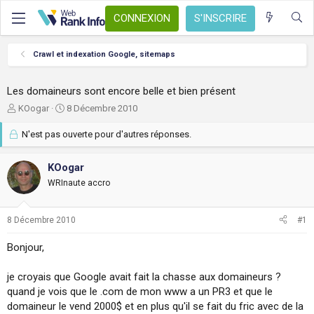
CONNEXION
S'INSCRIRE
Crawl et indexation Google, sitemaps
Les domaineurs sont encore belle et bien présent
A
D
KOogar
8 Décembre 2010
u
a
t
t
N'est pas ouverte pour d'autres réponses.
e
e
u
d
KOogar
r
e
d
WRInaute accro
d
e
é
l
b
8 Décembre 2010
#1
a
u
d
t
Bonjour,
i
s
c
je croyais que Google avait fait la chasse aux domaineurs ?
u
quand je vois que le .com de mon www a un PR3 et que le
s
domaineur le vend 2000$ et en plus qu'il se fait du fric avec de la
s