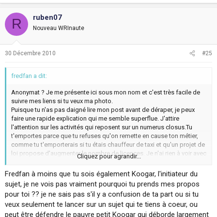
ruben07
R
Nouveau WRInaute
30 Décembre 2010
#25
fredfan a dit:
Anonymat ? Je me présente ici sous mon nom et c'est très facile de
suivre mes liens si tu veux ma photo.
Puisque tu n'as pas daigné lire mon post avant de déraper, je peux
faire une rapide explication qui me semble superflue. J'attire
l'attention sur les activités qui reposent sur un numerus closus.Tu
t'emportes parce que tu refuses qu'on remette en cause ton métier,
comme tu t'emporterais si tu étais chauffeur de taxi et qu'un projet de
loi propose d'augmenter le nombre de licences. Je n'ai rien à voir avec
Cliquez pour agrandir...
l'agression dont tu crois être victime, mais je ne te laisserais pas
m'agresser pour décharger ta déception de ne pas avoir d'arguments.
Fredfan à moins que tu sois également Koogar, l'initiateur du
sujet, je ne vois pas vraiment pourquoi tu prends mes propos
pour toi ?? je ne sais pas s'il y a confusion de ta part ou si tu
veux seulement te lancer sur un sujet qui te tiens à coeur, ou
peut être défendre le pauvre petit Koogar qui déborde largement