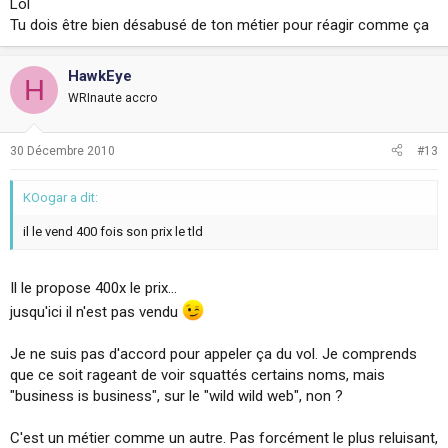
Lol
Tu dois être bien désabusé de ton métier pour réagir comme ça
HawkEye
H
WRInaute accro
30 Décembre 2010
#13
KOogar a dit:
il le vend 400 fois son prix le tld
Il le propose 400x le prix...
jusqu'ici il n'est pas vendu
Je ne suis pas d'accord pour appeler ça du vol. Je comprends
que ce soit rageant de voir squattés certains noms, mais
"business is business", sur le "wild wild web", non ?
C'est un métier comme un autre. Pas forcément le plus reluisant,