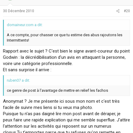
30 Décembre 2010
#20
domaineur.com a dit:
A ce compte, pour chasser ce que tu estime des abus rajoutons les
Intermittents!
Rapport avec le sujet ? C'est bien le signe avant-coureur du point
Godwin : la décrédibilisation d'un avis en attaquant la personne,
voire une catégorie professionnelle.
Et sans surprise il arrive :
ruben07 a dit:
ce genre de post à l'avantage de mettre en relief les fachos
Anonymat ? Je me présente ici sous mon nom et c'est très
facile de suivre mes liens si tu veux ma photo.
Puisque tu n'as pas daigné lire mon post avant de déraper, je
peux faire une rapide explication qui me semble superflue. J'attire
l'attention sur les activités qui reposent sur un numerus
closus.Tu t'emportes parce que tu refuses qu'on remette en