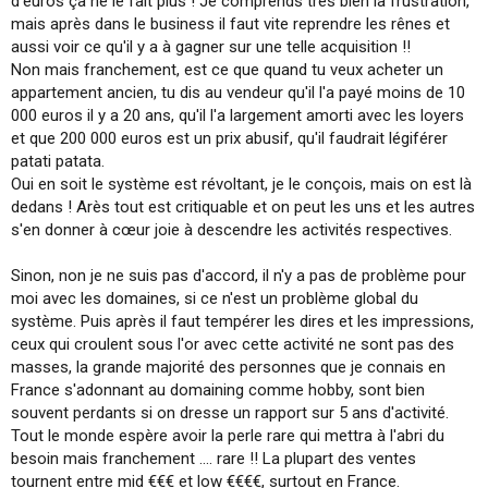
d'euros ça ne le fait plus ! Je comprends très bien la frustration,
mais après dans le business il faut vite reprendre les rênes et
aussi voir ce qu'il y a à gagner sur une telle acquisition !!
Non mais franchement, est ce que quand tu veux acheter un
appartement ancien, tu dis au vendeur qu'il l'a payé moins de 10
000 euros il y a 20 ans, qu'il l'a largement amorti avec les loyers
et que 200 000 euros est un prix abusif, qu'il faudrait légiférer
patati patata.
Oui en soit le système est révoltant, je le conçois, mais on est là
dedans ! Arès tout est critiquable et on peut les uns et les autres
s'en donner à cœur joie à descendre les activités respectives.
Sinon, non je ne suis pas d'accord, il n'y a pas de problème pour
moi avec les domaines, si ce n'est un problème global du
système. Puis après il faut tempérer les dires et les impressions,
ceux qui croulent sous l'or avec cette activité ne sont pas des
masses, la grande majorité des personnes que je connais en
France s'adonnant au domaining comme hobby, sont bien
souvent perdants si on dresse un rapport sur 5 ans d'activité.
Tout le monde espère avoir la perle rare qui mettra à l'abri du
besoin mais franchement .... rare !! La plupart des ventes
tournent entre mid €€€ et low €€€€, surtout en France.