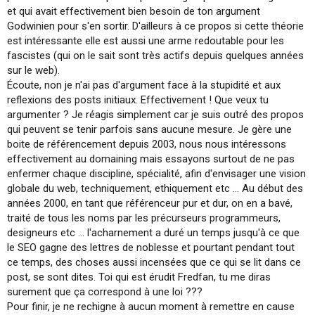
et qui avait effectivement bien besoin de ton argument
Godwinien pour s'en sortir. D'ailleurs à ce propos si cette théorie
est intéressante elle est aussi une arme redoutable pour les
fascistes (qui on le sait sont très actifs depuis quelques années
sur le web).
Écoute, non je n'ai pas d'argument face à la stupidité et aux
reflexions des posts initiaux. Effectivement ! Que veux tu
argumenter ? Je réagis simplement car je suis outré des propos
qui peuvent se tenir parfois sans aucune mesure. Je gère une
boite de référencement depuis 2003, nous nous intéressons
effectivement au domaining mais essayons surtout de ne pas
enfermer chaque discipline, spécialité, afin d'envisager une vision
globale du web, techniquement, ethiquement etc ... Au début des
années 2000, en tant que référenceur pur et dur, on en a bavé,
traité de tous les noms par les précurseurs programmeurs,
designeurs etc ... l'acharnement a duré un temps jusqu'à ce que
le SEO gagne des lettres de noblesse et pourtant pendant tout
ce temps, des choses aussi incensées que ce qui se lit dans ce
post, se sont dites. Toi qui est érudit Fredfan, tu me diras
surement que ça correspond à une loi ???
Pour finir, je ne rechigne à aucun moment à remettre en cause