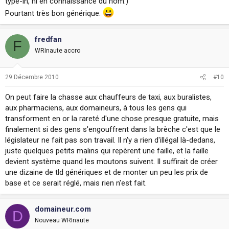
type-in, ni en connaissance du nom.)
Pourtant très bon générique.
fredfan
F
WRInaute accro
29 Décembre 2010
#10
On peut faire la chasse aux chauffeurs de taxi, aux buralistes,
aux pharmaciens, aux domaineurs, à tous les gens qui
transforment en or la rareté d'une chose presque gratuite, mais
finalement si des gens s'engouffrent dans la brèche c'est que le
législateur ne fait pas son travail. Il n'y a rien d'illégal là-dedans,
juste quelques petits malins qui repèrent une faille, et la faille
devient système quand les moutons suivent. Il suffirait de créer
une dizaine de tld génériques et de monter un peu les prix de
base et ce serait réglé, mais rien n'est fait.
domaineur.com
D
Nouveau WRInaute