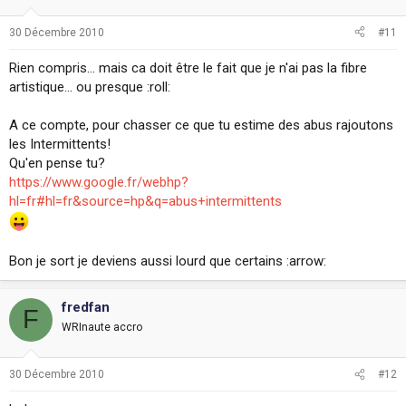
30 Décembre 2010
#11
Rien compris... mais ca doit être le fait que je n'ai pas la fibre
artistique... ou presque :roll:
A ce compte, pour chasser ce que tu estime des abus rajoutons
les Intermittents!
Qu'en pense tu?
https://www.google.fr/webhp?
hl=fr#hl=fr&source=hp&q=abus+intermittents
Bon je sort je deviens aussi lourd que certains :arrow:
fredfan
F
WRInaute accro
30 Décembre 2010
#12