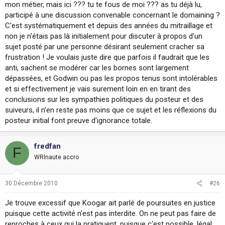
mon métier, mais ici ??? tu te fous de moi ??? as tu déjà lu,
participé à une discussion convenable concernant le domaining ?
C'est systématiquement et depuis des années du mitraillage et
non je n'étais pas là initialement pour discuter à propos d'un
sujet posté par une personne désirant seulement cracher sa
frustration ! Je voulais juste dire que parfois il faudrait que les
anti, sachent se modérer car les bornes sont largement
dépassées, et Godwin ou pas les propos tenus sont intolérables
et si effectivement je vais surement loin en en tirant des
conclusions sur les sympathies politiques du posteur et des
suiveurs, il n'en reste pas moins que ce sujet et les réflexions du
posteur initial font preuve d'ignorance totale.
fredfan
F
WRInaute accro
30 Décembre 2010
#26
Je trouve excessif que Koogar ait parlé de poursuites en justice
puisque cette activité n'est pas interdite. On ne peut pas faire de
reproches à ceux qui la pratiquent, puisque c'est possible, légal,