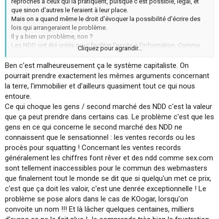
reproches à ceux qui la pratiquent, puisque c'est possible, légal, et
que sinon d'autres le feraient à leur place.
Mais on a quand même le droit d'évoquer la possibilité d'écrire des
lois qui arrangeraient le problème.
Il y a bien un problème, non ?
Les NDD ont été créés pour faciliter l'accès à l'information. Comme
Cliquez pour agrandir...
dans tout commerce il faut bien que les marchandises circulent, et il y
a donc des intermédiaires. Mais au final la marchandise doit se
Ben c'est malheureusement ça le système capitaliste. On
retrouver chez l'utilisateur. Ce n'est pas le cas pour la plupart des
pourrait prendre exactement les mêmes arguments concernant
noms de domaine. Ça montre qu'il y a un déséquilibre quelque part
la terre, l'immobilier et d'ailleurs quasiment tout ce qui nous
dans la chaîne.
entoure.
Ce qui choque les gens / second marché des NDD c'est la valeur
que ça peut prendre dans certains cas. Le problème c'est que les
gens en ce qui concerne le second marché des NDD ne
connaissent que le sensationnel : les ventes records ou les
procès pour squatting ! Concernant les ventes records
généralement les chiffres font rêver et des ndd comme sex.com
sont tellement inaccessibles pour le commun des webmasters
que finalement tout le monde se dit que si quelqu'un met ce prix,
c'est que ça doit les valoir, c'est une denrée exceptionnelle ! Le
problème se pose alors dans le cas de KOogar, lorsqu'on
convoite un nom !!! Et là lâcher quelques centaines, milliers