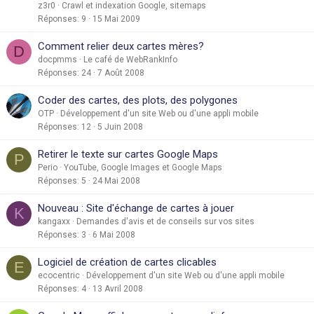
z3r0
Crawl et indexation Google, sitemaps
Réponses
9
15 Mai 2009
Comment relier deux cartes mères?
D
docpmms
Le café de WebRankInfo
Réponses
24
7 Août 2008
Coder des cartes, des plots, des polygones
OTP
Développement d'un site Web ou d'une appli mobile
Réponses
12
5 Juin 2008
Retirer le texte sur cartes Google Maps
P
Perio
YouTube, Google Images et Google Maps
Réponses
5
24 Mai 2008
Nouveau : Site d'échange de cartes à jouer
K
kangaxx
Demandes d'avis et de conseils sur vos sites
Réponses
3
6 Mai 2008
Logiciel de création de cartes clicables
E
ecocentric
Développement d'un site Web ou d'une appli mobile
Réponses
4
13 Avril 2008