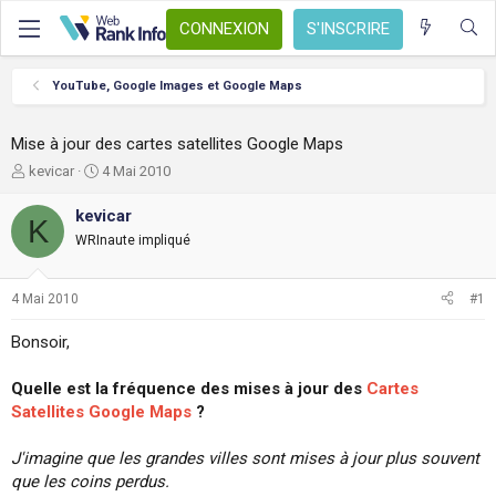
CONNEXION
S'INSCRIRE
YouTube, Google Images et Google Maps
Mise à jour des cartes satellites Google Maps
A
D
kevicar
4 Mai 2010
u
a
t
t
kevicar
K
e
e
WRInaute impliqué
u
d
r
e
d
d
4 Mai 2010
#1
e
é
l
b
Bonsoir,
a
u
d
t
Quelle est la fréquence des mises à jour des
Cartes
i
s
Satellites Google Maps
?
c
u
J'imagine que les grandes villes sont mises à jour plus souvent
s
que les coins perdus.
s