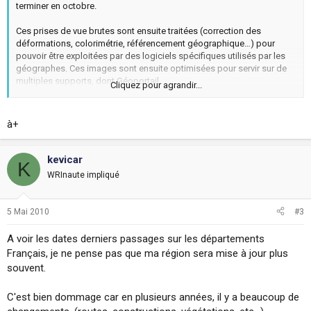
terminer en octobre.
Ces prises de vue brutes sont ensuite traitées (correction des
déformations, colorimétrie, référencement géographique…) pour
pouvoir être exploitées par des logiciels spécifiques utilisés par les
géographes. Ces images sont ensuite optimisées pour servir sur de
multiples supports, dont Géoportail.
Cliquez pour agrandir...
Afin d’assurer une qualité optimale des données et des images, entre
la réalisation d’une prise de vue aérienne sur un département et sa
à+
mise en ligne sur Géoportail, un délai de 12 mois, en moyenne, est
nécessaire.
kevicar
K
WRInaute impliqué
5 Mai 2010
#3
A voir les dates derniers passages sur les départements
Français, je ne pense pas que ma région sera mise à jour plus
souvent.
C'est bien dommage car en plusieurs années, il y a beaucoup de