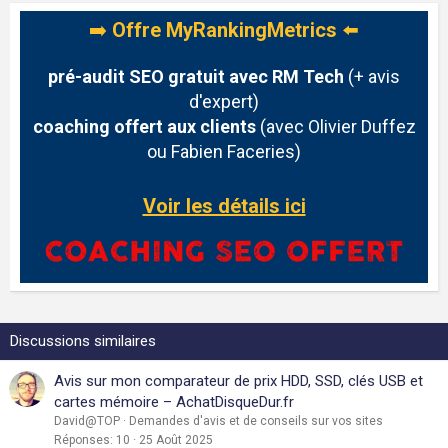
➡️
Offre MyRankingMetrics
⬅️
pré-audit SEO gratuit avec RM Tech
(+ avis
d'expert)
coaching offert aux clients
(avec Olivier Duffez
ou Fabien Faceries)
Voir les détails ici
Discussions similaires
Avis sur mon comparateur de prix HDD, SSD, clés USB et
cartes mémoire – AchatDisqueDur.fr
David@TOP
Demandes d'avis et de conseils sur vos sites
Réponses
10
25 Août 2025