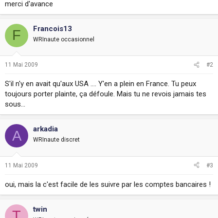
merci d'avance
i
o
n
Francois13
F
WRInaute occasionnel
11 Mai 2009
#2
S'il n'y en avait qu'aux USA .... Y'en a plein en France. Tu peux
toujours porter plainte, ça défoule. Mais tu ne revois jamais tes
sous...
arkadia
A
WRInaute discret
11 Mai 2009
#3
oui, mais la c'est facile de les suivre par les comptes bancaires !
twin
T