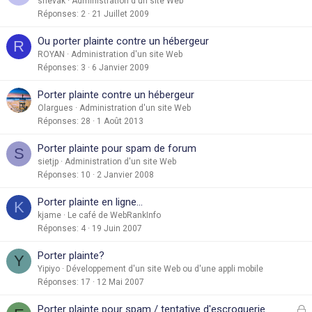
shevak
Administration d'un site Web
Réponses
2
21 Juillet 2009
Ou porter plainte contre un hébergeur
R
ROYAN
Administration d'un site Web
Réponses
3
6 Janvier 2009
Porter plainte contre un hébergeur
Olargues
Administration d'un site Web
Réponses
28
1 Août 2013
Porter plainte pour spam de forum
S
sietjp
Administration d'un site Web
Réponses
10
2 Janvier 2008
Porter plainte en ligne...
K
kjame
Le café de WebRankInfo
Réponses
4
19 Juin 2007
Porter plainte?
Y
Yipiyo
Développement d'un site Web ou d'une appli mobile
Réponses
17
12 Mai 2007
F
Porter plainte pour spam / tentative d'escroquerie