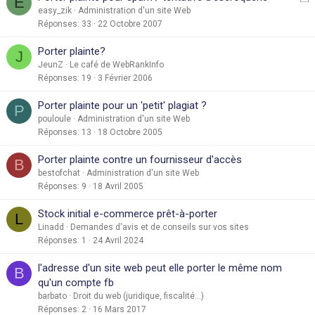
E
e
easy_zik
Administration d'un site Web
Réponses
33
22 Octobre 2007
r
Porter plainte?
J
é
JeunZ
Le café de WebRankInfo
Réponses
19
3 Février 2006
Porter plainte pour un 'petit' plagiat ?
P
pouloule
Administration d'un site Web
Réponses
13
18 Octobre 2005
Porter plainte contre un fournisseur d'accès
B
bestofchat
Administration d'un site Web
Réponses
9
18 Avril 2005
Stock initial e-commerce prêt-à-porter
L
Linadd
Demandes d'avis et de conseils sur vos sites
Réponses
1
24 Avril 2024
l'adresse d'un site web peut elle porter le même nom
B
qu'un compte fb
barbato
Droit du web (juridique, fiscalité...)
Réponses
2
16 Mars 2017