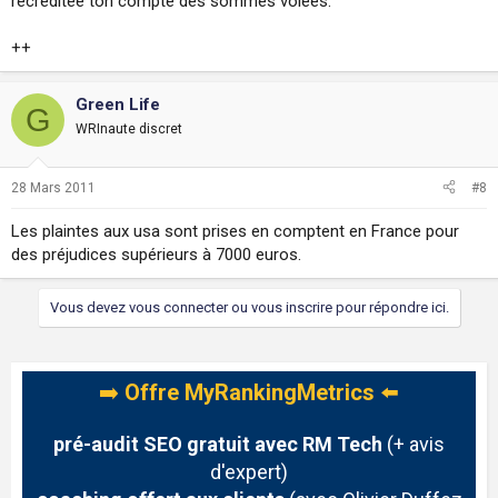
recréditée ton compte des sommes volées.
++
Green Life
G
WRInaute discret
28 Mars 2011
#8
Les plaintes aux usa sont prises en comptent en France pour
des préjudices supérieurs à 7000 euros.
Vous devez vous connecter ou vous inscrire pour répondre ici.
➡️
Offre MyRankingMetrics
⬅️
pré-audit SEO gratuit avec RM Tech
(+ avis
d'expert)