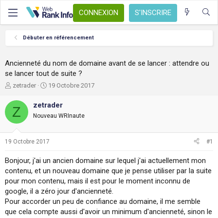
CONNEXION
S'INSCRIRE
Débuter en référencement
Ancienneté du nom de domaine avant de se lancer : attendre ou
se lancer tout de suite ?
A
D
zetrader
19 Octobre 2017
u
a
t
t
zetrader
Z
e
e
Nouveau WRInaute
u
d
r
e
d
d
19 Octobre 2017
#1
e
é
l
b
Bonjour, j'ai un ancien domaine sur lequel j'ai actuellement mon
a
u
contenu, et un nouveau domaine que je pense utiliser par la suite
d
t
pour mon contenu, mais il est pour le moment inconnu de
i
s
google, il a zéro jour d'ancienneté.
c
Pour accorder un peu de confiance au domaine, il me semble
u
que cela compte aussi d'avoir un minimum d'ancienneté, sinon le
s