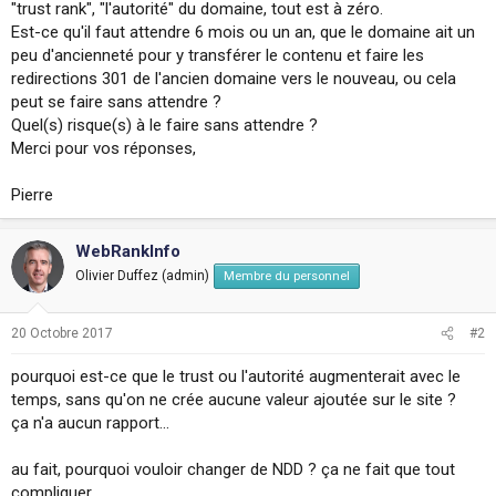
"trust rank", "l'autorité" du domaine, tout est à zéro.
s
Est-ce qu'il faut attendre 6 mois ou un an, que le domaine ait un
i
peu d'ancienneté pour y transférer le contenu et faire les
o
n
redirections 301 de l'ancien domaine vers le nouveau, ou cela
peut se faire sans attendre ?
Quel(s) risque(s) à le faire sans attendre ?
Merci pour vos réponses,
Pierre
WebRankInfo
Olivier Duffez (admin)
Membre du personnel
20 Octobre 2017
#2
pourquoi est-ce que le trust ou l'autorité augmenterait avec le
temps, sans qu'on ne crée aucune valeur ajoutée sur le site ?
ça n'a aucun rapport...
au fait, pourquoi vouloir changer de NDD ? ça ne fait que tout
compliquer