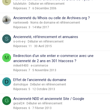
L
lululelutin
Débuter en référencement
Réponses
7
6 Décembre 2006
Ancienneté du Whois ou celle de Archives.org ?
nantesweb
Noms de domaine et référencement
Réponses
3
14 Mai 2017
Ancienneté, référencement et annuaires
S
s-o-m-e-y
Débuter en référencement
Réponses
11
30 Avril 2015
Redirection d'un site entier e-commerce avec une
M
ancienneté de 2 ans en 301 htaccess ?
mike69400
e-commerce
Réponses
7
5 Novembre 2013
Effet de l'ancienneté du domaine
D
domotique
Débuter en référencement
Réponses
5
12 Octobre 2013
Ancienneté NDD et ancienneté Site / Google
G
gezel24
Débuter en référencement
Réponses
6
7 Février 2013