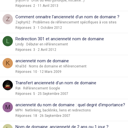
yoyo910
Droit du web (juridique, fiscalité...)
Réponses
2
11 Avril 2013
Comment onnaitre l'ancienneté d'un nom de domaine ?
Z
Zephyr62
Problèmes de référencement spécifiques à vos sites
Réponses
3
1 Octobre 2012
Redirection 301 et ancienneté nom de domaine
L
Lindy
Débuter en référencement
Réponses
3
2 Avril 2012
ancienneté nom de domaine
K
Khal3d
Noms de domaine et référencement
Réponses
10
12 Mars 2009
Transfert ancienneté d'un nom de domaine
Røi
Référencement Google
Réponses
5
25 Septembre 2007
ancienneté du nom de domaine : quel degré d'importance?
M
MPH
Netlinking, backlinks, liens et redirections
Réponses
18
26 Septembre 2007
Nom de domaine: ancienneté de 2 ans ou 1 jour ?