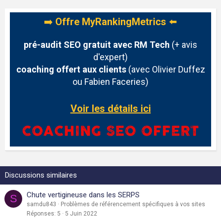
➡️
Offre MyRankingMetrics
⬅️
pré-audit SEO gratuit avec RM Tech
(+ avis
d'expert)
coaching offert aux clients
(avec Olivier Duffez
ou Fabien Faceries)
Voir les détails ici
Discussions similaires
Chute vertigineuse dans les SERPS
S
samdu843
Problèmes de référencement spécifiques à vos sites
Réponses
5
5 Juin 2022