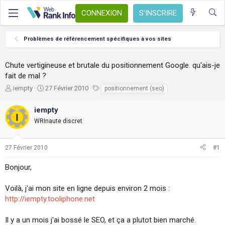
CONNEXION
S'INSCRIRE
Problèmes de référencement spécifiques à vos sites
Chute vertigineuse et brutale du positionnement Google. qu'ais-je
fait de mal ?
A
D
T
iempty
27 Février 2010
positionnement (seo)
u
a
a
t
t
g
iempty
e
e
s
WRInaute discret
u
d
r
e
d
d
27 Février 2010
#1
e
é
l
b
Bonjour,
a
u
d
t
i
Voilà, j'ai mon site en ligne depuis environ 2 mois :
s
http://iempty.tooliphone.net
c
u
Il y a un mois j'ai bossé le SEO, et ça a plutot bien marché.
s