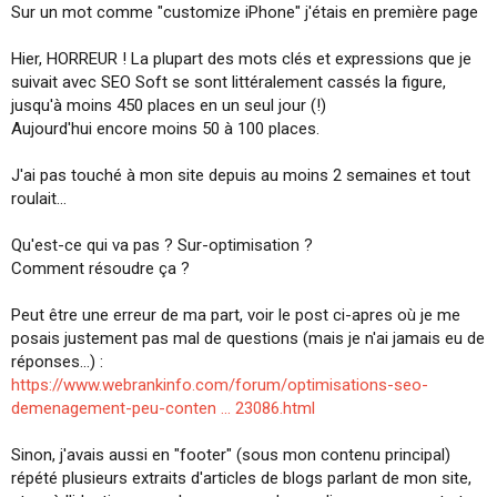
Sur un mot comme "customize iPhone" j'étais en première page
s
i
o
Hier, HORREUR ! La plupart des mots clés et expressions que je
n
suivait avec SEO Soft se sont littéralement cassés la figure,
jusqu'à moins 450 places en un seul jour (!)
Aujourd'hui encore moins 50 à 100 places.
J'ai pas touché à mon site depuis au moins 2 semaines et tout
roulait...
Qu'est-ce qui va pas ? Sur-optimisation ?
Comment résoudre ça ?
Peut être une erreur de ma part, voir le post ci-apres où je me
posais justement pas mal de questions (mais je n'ai jamais eu de
réponses...) :
https://www.webrankinfo.com/forum/optimisations-seo-
demenagement-peu-conten ... 23086.html
Sinon, j'avais aussi en "footer" (sous mon contenu principal)
répété plusieurs extraits d'articles de blogs parlant de mon site,