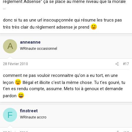
règlement Adsense" çà se place au même niveau que la morale
...
donc si tu as une url inscoupçonnée qui résume les trucs pas
très très clair du règlement adsense je prend
anneanne
A
WRInaute occasionnel
28 Février 2010
#17
comment ne pas vouloir reconnaitre qu'on a eu tort, en une
leçon
Illégal et illicite c'est la même chose. Tu t'es gouré, tu
t'en es rendu compte, assume. Mets toi à genoux et demande
pardon
finstreet
F
WRInaute accro