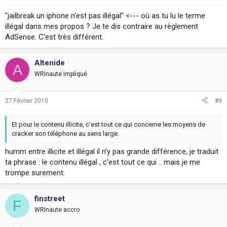
"jailbreak un iphone n'est pas illégal" <--- où as tu lu le terme
illégal dans mes propos ? Je te dis contraire au règlement
AdSense. C'est très différent.
Altenide
A
WRInaute impliqué
27 Février 2010
#9
Et pour le contenu illicite, c'est tout ce qui concerne les moyens de
cracker son téléphone au sens large.
humm entre illicite et illégal il n'y pas grande différence, je traduit
ta phrase : le contenu illégal , c'est tout ce qui .. mais je me
trompe surement.
finstreet
F
WRInaute accro