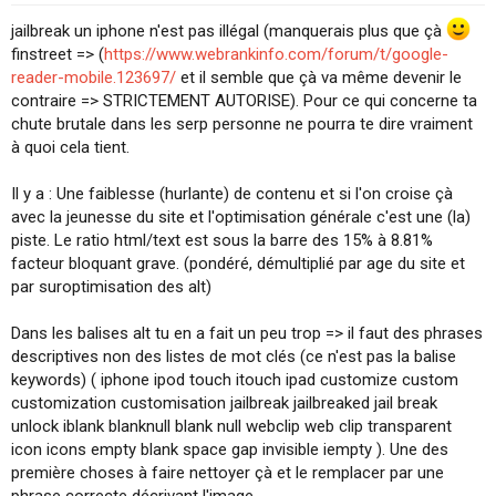
jailbreak un iphone n'est pas illégal (manquerais plus que çà
finstreet => (
https://www.webrankinfo.com/forum/t/google-
reader-mobile.123697/
et il semble que çà va même devenir le
contraire => STRICTEMENT AUTORISE). Pour ce qui concerne ta
chute brutale dans les serp personne ne pourra te dire vraiment
à quoi cela tient.
Il y a : Une faiblesse (hurlante) de contenu et si l'on croise çà
avec la jeunesse du site et l'optimisation générale c'est une (la)
piste. Le ratio html/text est sous la barre des 15% à 8.81%
facteur bloquant grave. (pondéré, démultiplié par age du site et
par suroptimisation des alt)
Dans les balises alt tu en a fait un peu trop => il faut des phrases
descriptives non des listes de mot clés (ce n'est pas la balise
keywords) ( iphone ipod touch itouch ipad customize custom
customization customisation jailbreak jailbreaked jail break
unlock iblank blanknull blank null webclip web clip transparent
icon icons empty blank space gap invisible iempty ). Une des
première choses à faire nettoyer çà et le remplacer par une
phrase correcte décrivant l'image.