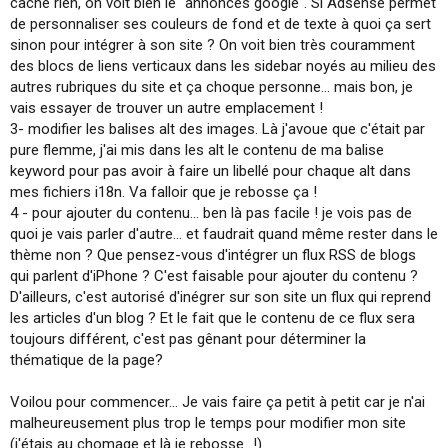
cache rien, on voit bien le "annonces google". Si Adsense permet
de personnaliser ses couleurs de fond et de texte à quoi ça sert
sinon pour intégrer à son site ? On voit bien très couramment
des blocs de liens verticaux dans les sidebar noyés au milieu des
autres rubriques du site et ça choque personne... mais bon, je
vais essayer de trouver un autre emplacement !
3- modifier les balises alt des images. Là j'avoue que c'était par
pure flemme, j'ai mis dans les alt le contenu de ma balise
keyword pour pas avoir à faire un libellé pour chaque alt dans
mes fichiers i18n. Va falloir que je rebosse ça !
4 - pour ajouter du contenu... ben là pas facile ! je vois pas de
quoi je vais parler d'autre... et faudrait quand même rester dans le
thème non ? Que pensez-vous d'intégrer un flux RSS de blogs
qui parlent d'iPhone ? C'est faisable pour ajouter du contenu ?
D'ailleurs, c'est autorisé d'inégrer sur son site un flux qui reprend
les articles d'un blog ? Et le fait que le contenu de ce flux sera
toujours différent, c'est pas gênant pour déterminer la
thématique de la page?
Voilou pour commencer... Je vais faire ça petit à petit car je n'ai
malheureusement plus trop le temps pour modifier mon site
(j'étais au chomage et là je rebosse...!)