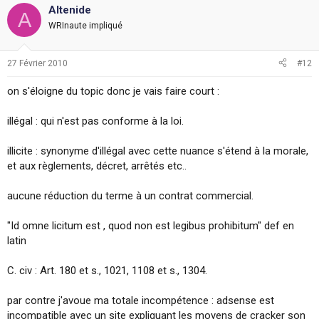
Altenide
A
WRInaute impliqué
27 Février 2010
#12
on s'éloigne du topic donc je vais faire court :
illégal : qui n'est pas conforme à la loi.
illicite : synonyme d'illégal avec cette nuance s'étend à la morale,
et aux règlements, décret, arrêtés etc..
aucune réduction du terme à un contrat commercial.
"Id omne licitum est , quod non est legibus prohibitum" def en
latin
C. civ : Art. 180 et s., 1021, 1108 et s., 1304.
par contre j'avoue ma totale incompétence : adsense est
incompatible avec un site expliquant les moyens de cracker son