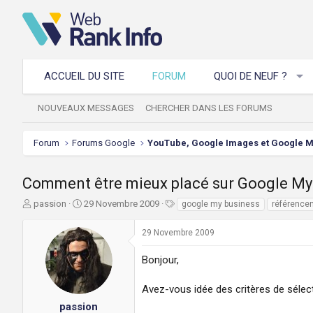
ACCUEIL DU SITE
FORUM
QUOI DE NEUF ?
NOUVEAUX MESSAGES
CHERCHER DANS LES FORUMS
Forum
Forums Google
YouTube, Google Images et Google 
Comment être mieux placé sur Google My
A
D
T
passion
29 Novembre 2009
google my business
référencem
u
a
a
t
t
g
29 Novembre 2009
e
e
s
u
d
Bonjour,
r
e
d
d
Avez-vous idée des critères de sélec
e
é
l
b
passion