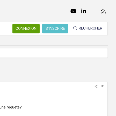
Facebook
Twitter
youtube
LinkedIn
Nous conta
RSS
RECHERCHER
CONNEXION
S'INSCRIRE
#1
 une requête?