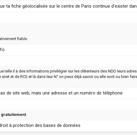
ue ta fiche géolocalisée sur le centre de Paris continue d'exister da
ativement fiable.
nfo
ue telle il à des informations privilégier sur les détenteurs des NDD leurs adres
e siret et de RCS et là dans leur N° on peux déjà savoir ou elle sont ou bien fair
nt pas de site web, mais une adresse et un numéro de téléphone
e
gratuitement
.
 droit à protection des bases de données