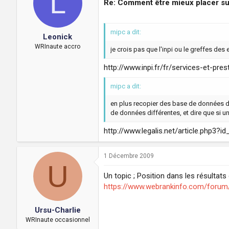
L
Re: Comment être mieux placer su
mipc a dit:
Leonick
WRInaute accro
je crois pas que l'inpi ou le greffes de
http://www.inpi.fr/fr/services-et-pre
mipc a dit:
en plus recopier des base de données d'e
de données différentes, et dire que si 
http://www.legalis.net/article.php3?id
1 Décembre 2009
U
Un topic ; Position dans les résultat
https://www.webrankinfo.com/forum/p
Ursu-Charlie
WRInaute occasionnel