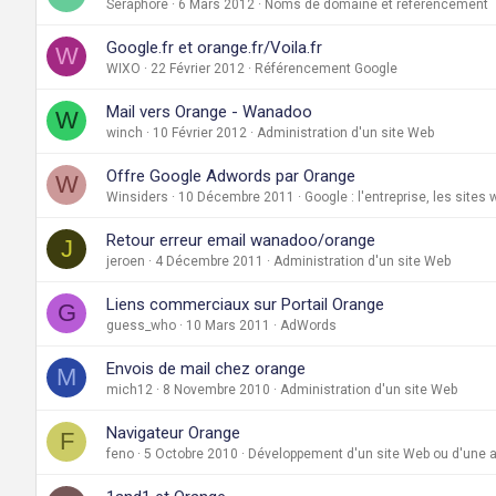
Seraphore
6 Mars 2012
Noms de domaine et référencement
Google.fr et orange.fr/Voila.fr
W
WIXO
22 Février 2012
Référencement Google
Mail vers Orange - Wanadoo
W
winch
10 Février 2012
Administration d'un site Web
Offre Google Adwords par Orange
W
Winsiders
10 Décembre 2011
Google : l'entreprise, les sites
Retour erreur email wanadoo/orange
J
jeroen
4 Décembre 2011
Administration d'un site Web
Liens commerciaux sur Portail Orange
G
guess_who
10 Mars 2011
AdWords
Envois de mail chez orange
M
mich12
8 Novembre 2010
Administration d'un site Web
Navigateur Orange
F
feno
5 Octobre 2010
Développement d'un site Web ou d'une a