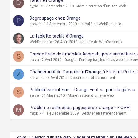
1and1 et Orange
D
d_vid
21 Septembre 2010
Administration d'un site Web
Degroupage chez Orange
P
polweb
10 Septembre 2010
Le café de WebRankInfo
La tablette tactile d'Orange
WebRankInfo
26 Août 2010
Le café de WebRankInfo
Orange bride des mobiles Android… pour surfacturer s
S
salva
7 Avril 2010
Google : l'entreprise, les sites web, les ser
Changement de Domaine (d'Orange à Free) et Perte 
Z
zlatan20
7 Avril 2010
Débuter en référencement
Publicité sur internet : Orange veut sa part du gâteau
S
salva
31 Mars 2010
Monétisation d'un site web
Problème redirection pagesperso-orange => OVH
M
mick_74
14 Décembre 2009
Débuter en référencement
Forum
Gestion d'un site Web
Administration d'un site Web