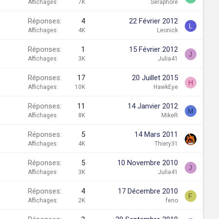
Affichages
7K
Seraphore
Réponses
4
22 Février 2012
L
Affichages
4K
Leonick
Réponses
1
15 Février 2012
J
Affichages
3K
Julia41
Réponses
17
20 Juillet 2015
H
Affichages
10K
HawkEye
Réponses
11
14 Janvier 2012
M
Affichages
8K
MikeR
Réponses
5
14 Mars 2011
Affichages
4K
Thiery31
Réponses
5
10 Novembre 2010
J
Affichages
3K
Julia41
Réponses
4
17 Décembre 2010
F
Affichages
2K
feno