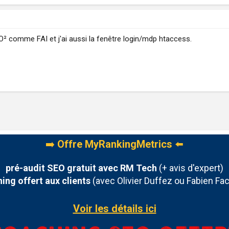
O² comme FAI et j'ai aussi la fenêtre login/mdp htaccess.
➡️
Offre MyRankingMetrics
⬅️
pré-audit SEO gratuit avec RM Tech
(+ avis d'expert)
ing offert aux clients
(avec Olivier Duffez ou Fabien Fac
Voir les détails ici