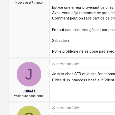
a
u
Nouveau WRInaute
d
t
Est-ce une erreur provenant de chez 
i
Avez-vous déjà rencontré ce problèm
s
Comment peut on faire part de ce pr
c
u
s
En tout cas c'est très gênant car on a
s
i
Sebastien
o
n
PS: le problème ne se pose pas avec 
27 Novembre 2009
J
Je suis chez SFR et le site fonctionn
L'idée d'un .htaccess basé sur "clie
Julia41
WRInaute passionné
27 Novembre 2009