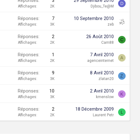
Réponses
3
29 Septembre 2010
D
Affichages
2K
Djibou_Te@M
Réponses
7
10 Septembre 2010
Affichages
3K
zeb
Réponses
2
26 Août 2010
C
Affichages
2K
Cam88
Réponses
1
7 Avril 2010
A
Affichages
2K
agenceinternet
Réponses
9
8 Avril 2010
Z
Affichages
3K
zlatan20
Réponses
10
2 Avril 2010
K
Affichages
3K
kmenslow
Réponses
2
18 Décembre 2009
L
Affichages
2K
Laurent Petr