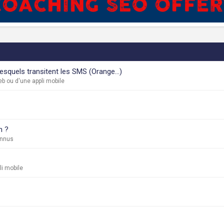
squels transitent les SMS (Orange...)
b ou d'une appli mobile
n ?
onnus
i mobile