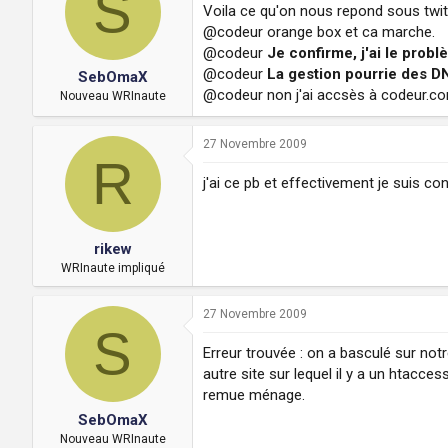
S
Voila ce qu'on nous repond sous twit
@codeur orange box et ca marche.
@codeur
Je confirme, j'ai le pro
@codeur
La gestion pourrie des DN
SebOmaX
@codeur non j'ai accsès à codeur.co
Nouveau WRInaute
27 Novembre 2009
R
j'ai ce pb et effectivement je suis c
rikew
WRInaute impliqué
27 Novembre 2009
S
Erreur trouvée : on a basculé sur not
autre site sur lequel il y a un htacce
remue ménage.
SebOmaX
Nouveau WRInaute