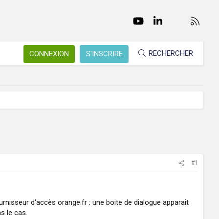
Facebook
Twitter
youtube
LinkedIn
Nous conta
RSS
RECHERCHER
CONNEXION
S'INSCRIRE
#1
urnisseur d'accès orange.fr : une boite de dialogue apparait
s le cas.