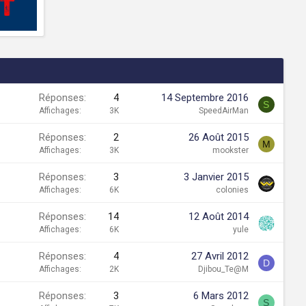
Réponses
4
14 Septembre 2016
S
Affichages
3K
SpeedAirMan
Réponses
2
26 Août 2015
M
Affichages
3K
mookster
Réponses
3
3 Janvier 2015
Affichages
6K
colonies
Réponses
14
12 Août 2014
Affichages
6K
yule
Réponses
4
27 Avril 2012
D
Affichages
2K
Djibou_Te@M
Réponses
3
6 Mars 2012
S