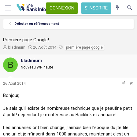
CONNEXION
S'INSCRIRE
Débuter en référencement
Première page Google!
A
D
T
bladinium
26 Août 2014
première page google
u
a
a
t
t
g
bladinium
B
e
e
s
Nouveau WRInaute
u
d
r
e
d
d
26 Août 2014
#1
e
é
l
b
Bonjour,
a
u
d
t
i
Je sais qu'il existe de nombreuse technique que je peaufine petit
s
à petit! cependant je m’intéresse au Backlink et annuaire!
c
u
Les annuaires ont bien changé, j'aimais bien l'époque du jte file
s
une url et je m'inscrit dans 1000 annuaires, maintenant c'est un
s