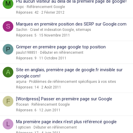
Plu aucun visiteur au delà de la première page de google!
M
mipc
Référencement Google
Réponses
42
2 Février 2012
Marques en première position des SERP sur Google.com
S
Sachin
Crawl et indexation Google, sitemaps
Réponses
5
15 Novembre 2011
Grimper en première page google top position
P
paulo198851
Débuter en référencement
Réponses
9
11 Octobre 2011
Site en anglais, première page de google.fr invisible sur
A
google.com!
arjuna
Problèmes de référencement spécifiques à vos sites
Réponses
14
2 Août 2011
[Wordpress] Passer en première page sur Google
F
ffocean
Référencement Google
Réponses
6
12 Juin 2011
Ma première page index n'est plus référencé google
L
l opticien
Débuter en référencement
Réponses
17
4 Juin 2011