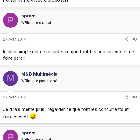
Personne n'a d'idée a proposer?
pprem
P
WRInaute discret
27 Août 2014
#3
le plus simple est de regarder ce que font tes concurrents et de
faire pareil
M&B Multimédia
M
WRInaute passionné
27 Août 2014
#4
Je dirais même plus : regarder ce que font les concurrents et
faire mieux !
pprem
P
WRInaute discret