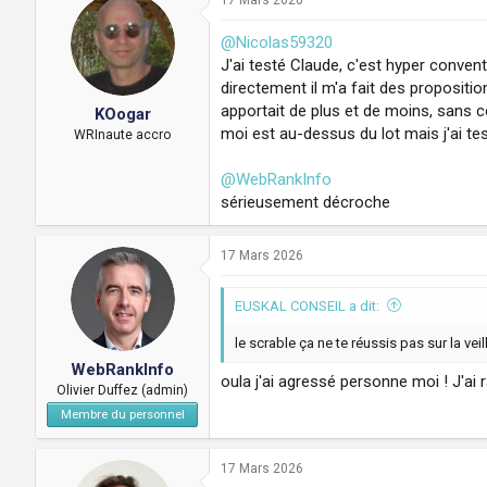
@Nicolas59320
J'ai testé Claude, c'est hyper convent
directement il m'a fait des propositi
apportait de plus et de moins, sans 
KOogar
moi est au-dessus du lot mais j'ai te
WRInaute accro
@WebRankInfo
sérieusement décroche
17 Mars 2026
EUSKAL CONSEIL a dit:
le scrable ça ne te réussis pas sur la veil
WebRankInfo
oula j'ai agressé personne moi ! J'ai 
Olivier Duffez (admin)
Membre du personnel
17 Mars 2026