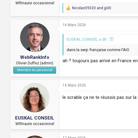
WRInaute occasionnel
Nicolas59320
and
jp30
R
e
a
c
16 Mars 2026
t
i
EUSKAL CONSEIL a dit:
o
n
s
dans la serp française comme l'AIO
:
WebRankInfo
ah ? toujours pas arrivé en France en
Olivier Duffez (admin)
Membre du personnel
16 Mars 2026
le scrable ça ne te réussis pas sur la v
EUSKAL CONSEIL
WRInaute occasionnel
17 Mars 2026