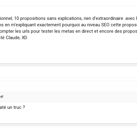
ionnel; 10 propositions sans explications, rien d'extraordinaire .avec
ons en m'expliquant exactement pourquoi au niveau SEO cette propositi
compter les urls pour tester les metas en direct et encore des propo
sté Claude; XD
le!
raté un truc ?