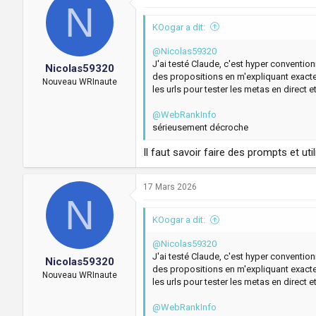
N
KOogar a dit:
@Nicolas59320
J'ai testé Claude, c'est hyper conventionn
Nicolas59320
des propositions en m'expliquant exacte
Nouveau WRInaute
les urls pour tester les metas en direct
@WebRankInfo
sérieusement décroche
Il faut savoir faire des prompts et uti
17 Mars 2026
N
KOogar a dit:
@Nicolas59320
J'ai testé Claude, c'est hyper conventionn
Nicolas59320
des propositions en m'expliquant exacte
Nouveau WRInaute
les urls pour tester les metas en direct
@WebRankInfo