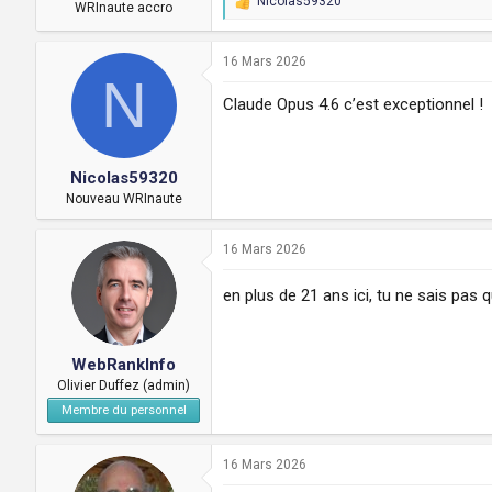
Nicolas59320
a
u
WRInaute accro
R
d
t
e
a
i
c
16 Mars 2026
s
N
t
c
i
Claude Opus 4.6 c’est exceptionnel !
u
o
s
n
s
s
i
:
Nicolas59320
o
Nouveau WRInaute
n
16 Mars 2026
en plus de 21 ans ici, tu ne sais pas q
WebRankInfo
Olivier Duffez (admin)
Membre du personnel
16 Mars 2026