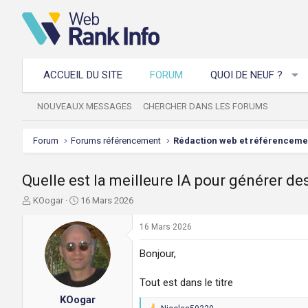
ACCUEIL DU SITE
FORUM
QUOI DE NEUF ?
NOUVEAUX MESSAGES
CHERCHER DANS LES FORUMS
Forum
Forums référencement
Rédaction web et référenceme
Quelle est la meilleure IA pour générer de
A
D
KOogar
16 Mars 2026
u
a
t
t
16 Mars 2026
e
e
u
d
Bonjour,
r
e
d
d
Tout est dans le titre
e
é
KOogar
l
b