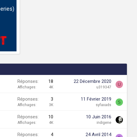
eries)
Réponses
18
22 Décembre 2020
U
Affichages
4K
u319347
Réponses
3
11 Février 2019
S
Affichages
3K
syfaxads
Réponses
10
10 Juin 2016
Affichages
4K
indigene
Réponses
4
24 Avril 2014