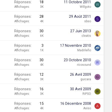
Réponses
18
11 Octobre 2011
W
Affichages
3K
Willgoto
Réponses
28
29 Août 2011
S
Affichages
4K
sbso
Réponses
30
27 Juin 2013
Affichages
6K
cleatis
Réponses
3
17 Novembre 2010
Affichages
1K
Madrileño
Réponses
30
23 Octobre 2010
R
Affichages
4K
ricosound
Réponses
12
26 Avril 2009
G
Affichages
3K
guicara
Réponses
16
30 Avril 2009
R
Affichages
3K
RiPSO
Réponses
15
16 Décembre 2008
A
Affichages
4K
Axiso