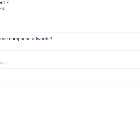
ent ?
ions
 d'une campagne adwords?
emaps