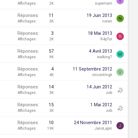
S
Affichages
2K
supernam
Réponses
11
19 Juin 2013
N
Affichages
3K
noren
Réponses
3
18 Mai 2013
R
Affichages
2K
R4pTor
Réponses
57
4 Avril 2013
W
Affichages
9K
walking7
Réponses
4
11 Septembre 2012
V
Affichages
4K
vincentmgk
Réponses
14
14 Juin 2012
Affichages
3K
zeb
Réponses
15
1 Mai 2012
Affichages
3K
zeb
Réponses
10
24 Novembre 2011
J
Affichages
19K
JanoLapin