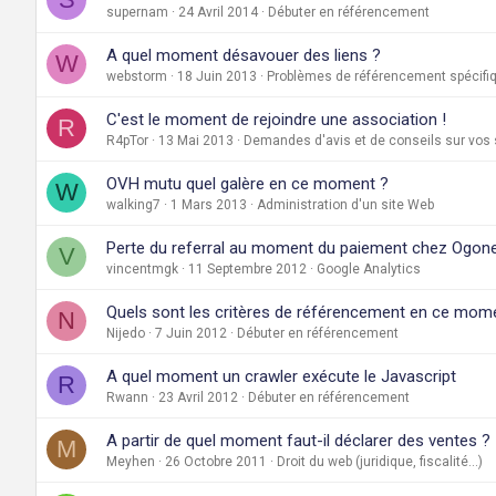
supernam
24 Avril 2014
Débuter en référencement
A quel moment désavouer des liens ?
W
webstorm
18 Juin 2013
Problèmes de référencement spécifiq
C'est le moment de rejoindre une association !
R
R4pTor
13 Mai 2013
Demandes d'avis et de conseils sur vos 
OVH mutu quel galère en ce moment ?
W
walking7
1 Mars 2013
Administration d'un site Web
Perte du referral au moment du paiement chez Ogon
V
vincentmgk
11 Septembre 2012
Google Analytics
Quels sont les critères de référencement en ce mome
N
Nijedo
7 Juin 2012
Débuter en référencement
A quel moment un crawler exécute le Javascript
R
Rwann
23 Avril 2012
Débuter en référencement
A partir de quel moment faut-il déclarer des ventes ?
M
Meyhen
26 Octobre 2011
Droit du web (juridique, fiscalité...)