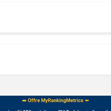
➡️
Offre MyRankingMetrics
⬅️