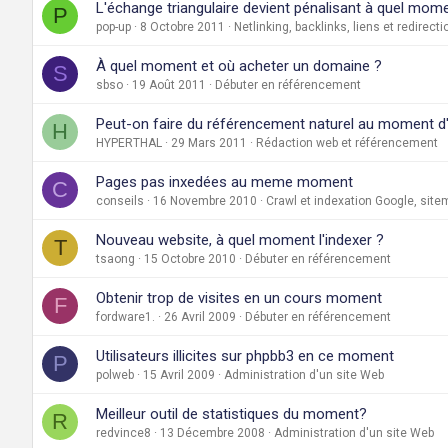
L'échange triangulaire devient pénalisant à quel mom
P
pop-up
8 Octobre 2011
Netlinking, backlinks, liens et redirect
À quel moment et où acheter un domaine ?
S
sbso
19 Août 2011
Débuter en référencement
Peut-on faire du référencement naturel au moment
H
HYPERTHAL
29 Mars 2011
Rédaction web et référencement
Pages pas inxedées au meme moment
C
conseils
16 Novembre 2010
Crawl et indexation Google, sit
Nouveau website, à quel moment l'indexer ?
T
tsaong
15 Octobre 2010
Débuter en référencement
Obtenir trop de visites en un cours moment
F
fordware1.
26 Avril 2009
Débuter en référencement
Utilisateurs illicites sur phpbb3 en ce moment
P
polweb
15 Avril 2009
Administration d'un site Web
Meilleur outil de statistiques du moment?
R
redvince8
13 Décembre 2008
Administration d'un site Web