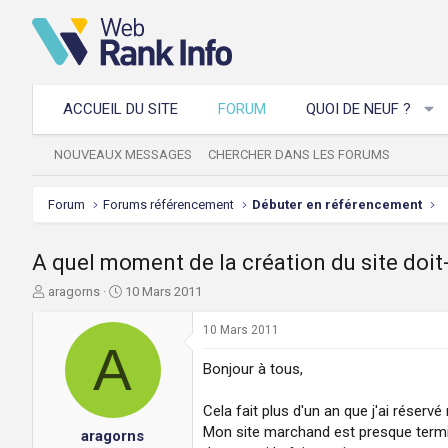
ACCUEIL DU SITE
FORUM
QUOI DE NEUF ?
NOUVEAUX MESSAGES
CHERCHER DANS LES FORUMS
Forum
Forums référencement
Débuter en référencement
A quel moment de la création du site doit
A
D
aragorns
10 Mars 2011
u
a
t
t
10 Mars 2011
e
A
e
u
d
Bonjour à tous,
r
e
d
d
Cela fait plus d'un an que j'ai rése
e
é
Mon site marchand est presque termi
aragorns
l
b