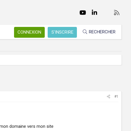
Facebook
Twitter
youtube
LinkedIn
Nous conta
RSS
RECHERCHER
CONNEXION
S'INSCRIRE
#1
r mon domaine vers mon site