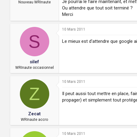
Je pourrai le faire maintenant, et met
a
u
Nouveau WRInaute
d
t
Ou attendre que tout soit terminé ?
i
Merci
s
c
u
10 Mars 2011
S
s
s
Le mieux est d'attendre que google ai
i
o
n
silef
WRInaute occasionnel
10 Mars 2011
Z
Il peut aussi tout mettre en place, fa
propager) et simplement tout protége
Zecat
WRInaute accro
10 Mars 2011