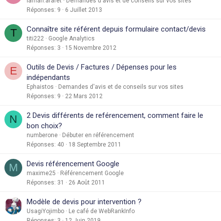
lamari.arafet
Demandes d'avis et de conseils sur vos sites
Réponses
9
6 Juillet 2013
Connaître site référent depuis formulaire contact/devis
T
titi222
Google Analytics
Réponses
3
15 Novembre 2012
Outils de Devis / Factures / Dépenses pour les
E
indépendants
Ephaistos
Demandes d'avis et de conseils sur vos sites
Réponses
9
22 Mars 2012
2 Devis différents de reférencement, comment faire le
N
bon choix?
numberone
Débuter en référencement
Réponses
40
18 Septembre 2011
Devis référencement Google
M
maxime25
Référencement Google
Réponses
31
26 Août 2011
Modèle de devis pour intervention ?
UsagiYojimbo
Le café de WebRankInfo
Réponses
3
12 Juin 2019