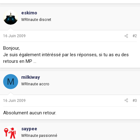
i
o
eskimo
n
WRInaute discret
16 Juin 2009
#2
Bonjour,
Je suis également intéréssé par les réponses, si tu as eu des
retours en MP ...
milkiway
M
WRInaute accro
16 Juin 2009
#3
Absolument aucun retour.
saypee
WRInaute passionné