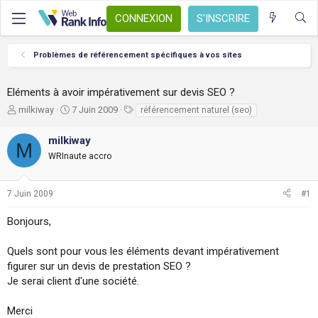
CONNEXION
S'INSCRIRE
Problèmes de référencement spécifiques à vos sites
Eléments à avoir impérativement sur devis SEO ?
A
D
T
milkiway
7 Juin 2009
référencement naturel (seo)
u
a
a
t
t
g
milkiway
M
e
e
s
WRInaute accro
u
d
r
e
d
d
7 Juin 2009
#1
e
é
l
b
Bonjours,
a
u
d
t
i
Quels sont pour vous les éléments devant impérativement
s
figurer sur un devis de prestation SEO ?
c
Je serai client d'une société.
u
s
Merci
s