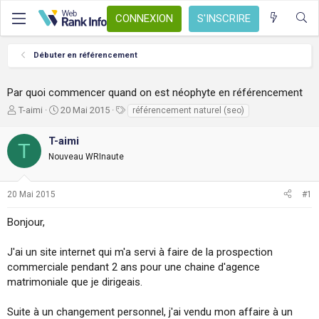
CONNEXION
S'INSCRIRE
Débuter en référencement
Par quoi commencer quand on est néophyte en référencement
A
D
T
T-aimi
20 Mai 2015
référencement naturel (seo)
u
a
a
t
t
g
T-aimi
T
e
e
s
Nouveau WRInaute
u
d
r
e
d
d
20 Mai 2015
#1
e
é
l
b
Bonjour,
a
u
d
t
i
J'ai un site internet qui m'a servi à faire de la prospection
s
commerciale pendant 2 ans pour une chaine d'agence
c
matrimoniale que je dirigeais.
u
s
Suite à un changement personnel, j'ai vendu mon affaire à un
s