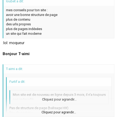
loubet a dit:
mes conseils pour ton site :
avoir une bonne structure de page
plus de contenu
des urls propres
plus de pages indéxées
un site qui fait moderne
:lol: moqueur
Bonjour T-aimi
T-aimi a dit:
Furtif a dit:
Mon site est de nouveau en ligne depuis 3 mois, il n'a toujours
pas redecollé.
Cliquez pour agrandir...
Pas de structure de page (balisage HX)
Cliquez pour agrandir...
Peu de contenu