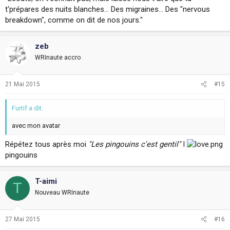
t'prépares des nuits blanches... Des migraines... Des "nervous
breakdown", comme on dit de nos jours."
zeb
WRInaute accro
21 Mai 2015
#15
Furtif a dit:
avec mon avatar
Répétez tous après moi
"Les pingouins c'est gentil"
I
pingouins
T-aimi
T
Nouveau WRInaute
27 Mai 2015
#16