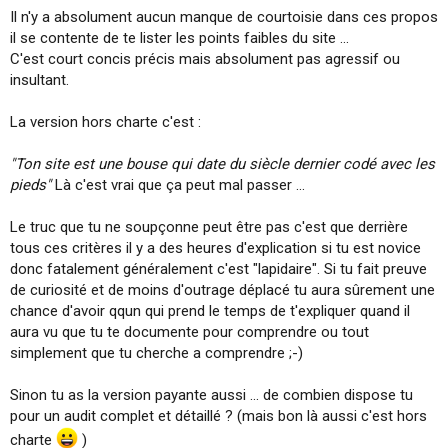
Pas d'url propre (rewrite)
Il n'y a absolument aucun manque de courtoisie dans ces propos
2 pages indexées seulement.
Cliquez pour agrandir...
il se contente de te lister les points faibles du site ...
Site obsolete
C'est court concis précis mais absolument pas agressif ou
insultant.
Furtif, il me semblait que le règle du forum était de "rester courtois,
polis, indulgent et pédagogue"...
La version hors charte c'est :
"Ton site est une bouse qui date du siècle dernier codé avec les
pieds"
Là c'est vrai que ça peut mal passer ...
Le truc que tu ne soupçonne peut être pas c'est que derrière
tous ces critères il y a des heures d'explication si tu est novice
donc fatalement généralement c'est "lapidaire". Si tu fait preuve
de curiosité et de moins d'outrage déplacé tu aura sûrement une
chance d'avoir qqun qui prend le temps de t'expliquer quand il
aura vu que tu te documente pour comprendre ou tout
simplement que tu cherche a comprendre ;-)
Sinon tu as la version payante aussi ... de combien dispose tu
pour un audit complet et détaillé ? (mais bon là aussi c'est hors
charte
)