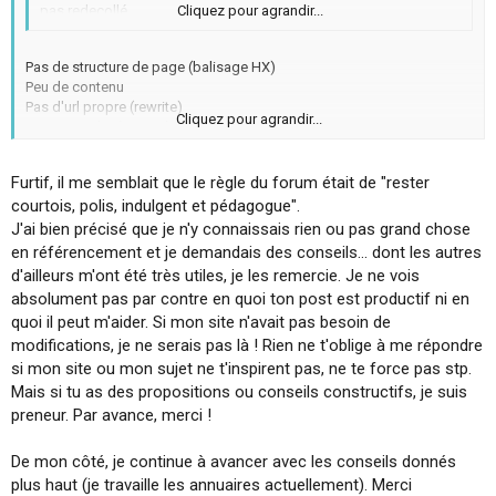
pas redecollé.
Cliquez pour agrandir...
Pas de structure de page (balisage HX)
Peu de contenu
Pas d'url propre (rewrite)
Cliquez pour agrandir...
2 pages indexées seulement.
Site obsolete
Furtif, il me semblait que le règle du forum était de "rester
courtois, polis, indulgent et pédagogue".
J'ai bien précisé que je n'y connaissais rien ou pas grand chose
en référencement et je demandais des conseils... dont les autres
d'ailleurs m'ont été très utiles, je les remercie. Je ne vois
absolument pas par contre en quoi ton post est productif ni en
quoi il peut m'aider. Si mon site n'avait pas besoin de
modifications, je ne serais pas là ! Rien ne t'oblige à me répondre
si mon site ou mon sujet ne t'inspirent pas, ne te force pas stp.
Mais si tu as des propositions ou conseils constructifs, je suis
preneur. Par avance, merci !
De mon côté, je continue à avancer avec les conseils donnés
plus haut (je travaille les annuaires actuellement). Merci