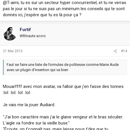
@T-aimi, tu es sur un secteur hyper concurrentiel, et tu ne verras
pas le jour si tu ne suis pas un minimum les conseils qui te sont
donnés ici, j’espère que tu es là pour ça ?
Furtif
WRInaute accro
21 Mai 2015
#14
Faut se faire une liste de formules de politesse comme Marie Aude
avec un plugin d'insertion qui va bien
Mouarffff avec mon avatar, va falloir que j'en fasse des tonnes
:lol: :lol: :lol: :lol:
Je vais me la jouer Audiard :
"J'ai bon caractère mais j'ai le glaive vengeur et le bras séculier.
L'aigle va fondre sur la vieille buse."
"Écoute, on t'connaît pas, mais laisse nous t'dire que tu