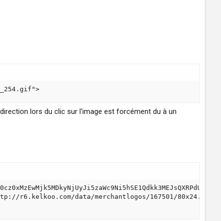
_254.gif">
 redirection lors du clic sur l'image est forcément du à un
0cz0xMzEwMjk5MDkyNjUyJi5zaWc9Ni5hSE1Qdkk3MEJsQXRPdUp3Tm1
tp://r6.kelkoo.com/data/merchantlogos/167501/80x24.gif">
