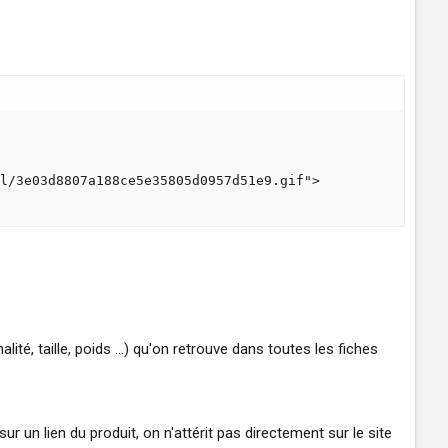
l/3e03d8807a188ce5e35805d0957d51e9.gif">

é, taille, poids ...) qu'on retrouve dans toutes les fiches
r un lien du produit, on n'attérit pas directement sur le site