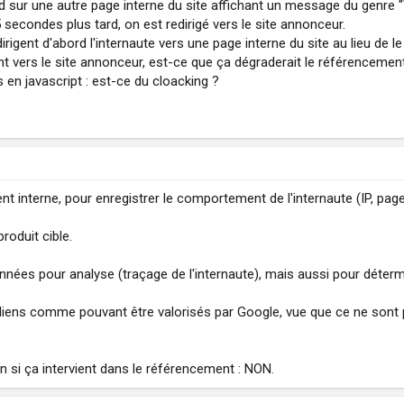
d sur une autre page interne du site affichant un message du genre "Ve
 secondes plus tard, on est redirigé vers le site annonceur.
irigent d'abord l'internaute vers une page interne du site au lieu de l
ment vers le site annonceur, est-ce que ça dégraderait le référencemen
 en javascript : est-ce du cloacking ?
ent interne, pour enregistrer le comportement de l'internaute (IP, pag
produit cible.
nnées pour analyse (traçage de l'internaute), mais aussi pour déter
liens comme pouvant être valorisés par Google, vue que ce ne sont p
on si ça intervient dans le référencement : NON.