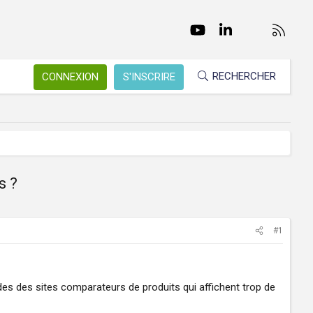
Facebook
Twitter
youtube
LinkedIn
Nous conta
RSS
RECHERCHER
CONNEXION
S'INSCRIRE
s ?
#1
odes des sites comparateurs de produits qui affichent trop de