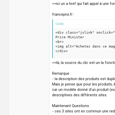
=>ici un a href qui fait appel à une fo
franceprix.fr :
Code:
<div class="jslink" onclick="
Price Minister

<br>

<img alt="Achetez dans ce mag
</div>
=>là, la source du clic est un la fonct
Remarque :
- la description des produits est dup
Mais je pense que pour les produits, i
car un modèle donné d'un produit (exem
descriptives des différents sites.
Maintenant Questions :
- ces 3 sites ont en commun une redire