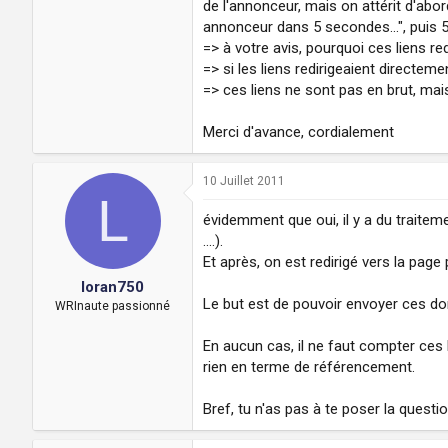
de l'annonceur, mais on attérit d'abor
annonceur dans 5 secondes...", puis 5
=> à votre avis, pourquoi ces liens red
=> si les liens redirigeaient directe
=> ces liens ne sont pas en brut, mais
Merci d'avance, cordialement
10 Juillet 2011
L
évidemment que oui, il y a du traitem
....).
Et après, on est redirigé vers la page 
loran750
Le but est de pouvoir envoyer ces do
WRInaute passionné
En aucun cas, il ne faut compter ces 
rien en terme de référencement.
Bref, tu n'as pas à te poser la questi