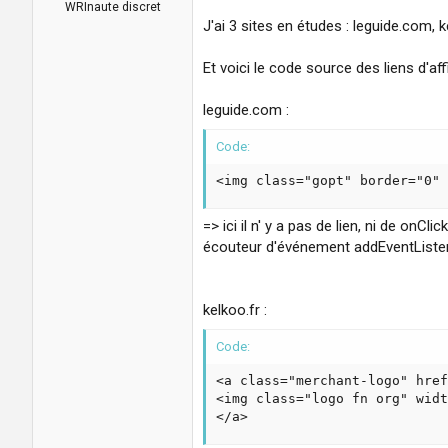
a
u
WRInaute discret
d
t
J'ai 3 sites en études : leguide.com, ke
i
s
Et voici le code source des liens d'affi
c
u
leguide.com :
s
s
Code:
i
o
<img class="gopt" border="0" 
n
=> ici il n' y a pas de lien, ni de onC
écouteur d'événement addEventListen
kelkoo.fr :
Code:
<a class="merchant-logo" href
<img class="logo fn org" widt
</a>