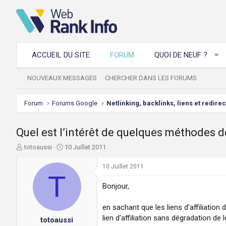
ACCUEIL DU SITE
FORUM
QUOI DE NEUF ?
NOUVEAUX MESSAGES
CHERCHER DANS LES FORUMS
Forum
Forums Google
Netlinking, backlinks, liens et redire
Quel est l’intérêt de quelques méthodes d
A
D
totoaussi
10 Juillet 2011
u
a
t
t
10 Juillet 2011
e
T
e
u
d
Bonjour,
r
e
d
d
en sachant que les liens d'affiliatio
e
é
lien d'affiliation sans dégradation de
totoaussi
l
b