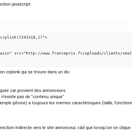
nction javascript.
crplink(7243318,1)">

asin" src="http://www.franceprix.fr/uploads/clients/smal
ion crplonk qui se trouve dans un div.
liquée car provient des annonceurs.
l n'existe pas de "contenu unique"
ple iphone) a toujours les memes caractérisques (taille, fonctionnalit
ction indirecte vers le site annonceur, càd que lorsqu'on on clique su