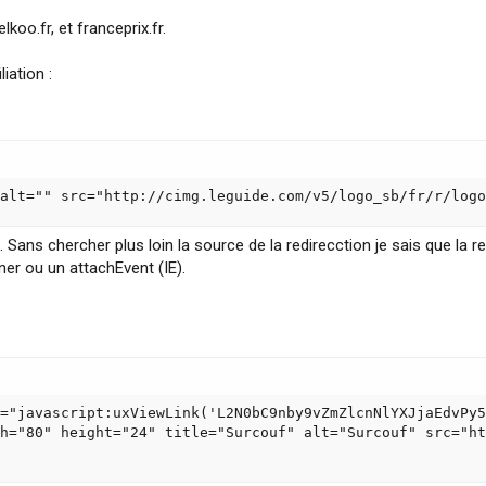
lkoo.fr, et franceprix.fr.
liation :
alt="" src="http://cimg.leguide.com/v5/logo_sb/fr/r/logo
lick. Sans chercher plus loin la source de la redirecction je sais que la
er ou un attachEvent (IE).
="javascript:uxViewLink('L2N0bC9nby9vZmZlcnNlYXJjaEdvPy5
h="80" height="24" title="Surcouf" alt="Surcouf" src="ht