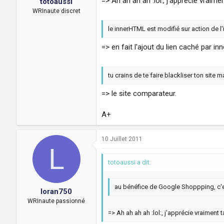
=> Ah ah ah ah :lol:, j'apprécie vraim
totoaussi
WRInaute discret
le innerHTML est modifié sur action de l
=> en fait l'ajout du lien caché par 
tu crains de te faire blackliser ton site
=> le site comparateur.
A+
10 Juillet 2011
L
totoaussi a dit:
au bénéfice de Google Shoppping, c'e
loran750
WRInaute passionné
=> Ah ah ah ah :lol:, j'apprécie vraiment