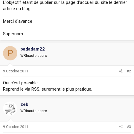
L'objectif étant de publier sur la page d'accueil du site le dernier
i
article du blog.
o
n
Merci d'avance
Supernam
padadam22
P
WRInaute accro
9 Octobre 2011
#2
Oui c'est possible.
Reprend le via RSS, surement le plus pratique.
zeb
WRInaute accro
9 Octobre 2011
#3