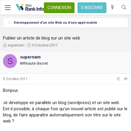
CONNEXION
S'INSCRIRE
Développement d'un site Web ou d'une appli mobile
Publier un article de blog sur un site web
A
D
supernam
9 Octobre 2011
u
a
t
t
supernam
S
e
e
WRInaute discret
u
d
r
e
d
d
9 Octobre 2011
#1
e
é
l
b
Bonjour,
a
u
d
t
Je développe en parallèle un blog (wordpress) et un site web.
i
s
Est-il possible, à chaque fois qu'un nouvel article est publié sur le
c
blog, de faire apparaître automatiquement son titre sur le site
u
web ?
s
s