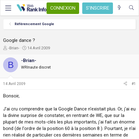
CONNEXION
S'INSCRIRE
Référencement Google
Google dance ?
A
D
-Brian-
14 Avril 2009
u
a
t
t
-Brian-
B
e
e
WRInaute discret
u
d
r
e
d
d
14 Avril 2009
#1
e
é
l
b
Bonsoir,
a
u
d
t
J'ai cru comprendre que la Google Dance n'existait plus. Or, j'ai eu
i
s
la divine surprise de constater, en rentrant de WE, que sur la
c
plupart de mes mots-clés les plus importants, j'ai fait un énorme
u
bond (de l'ordre de la position 60 à la position 8 ). Pourtant, je n'ai
s
rien réalisé de particulier ces dernières semaines en terme de
s