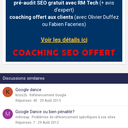
pré-audit SEO gratuit avec RM Tech
(+ avis
d'expert)
coaching offert aux clients
(avec Olivier Duffez
ou Fabien Faceries)
Voir les détails ici
Discussions similaires
Google dance
K
kriss2b
Référencement Google
Réponses
45
29 Août 2013
Google Dance ou bien pénalité?
M
mihneap
Problèmes de référencement spécifiques à vos sites
Réponses
7
29 Août 2012