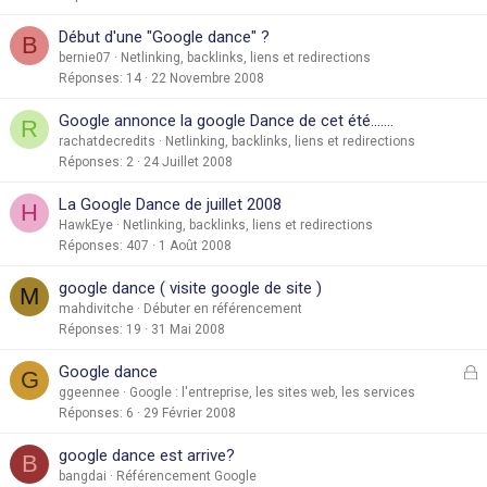
Début d'une "Google dance" ?
B
bernie07
Netlinking, backlinks, liens et redirections
Réponses
14
22 Novembre 2008
Google annonce la google Dance de cet été.......
R
rachatdecredits
Netlinking, backlinks, liens et redirections
Réponses
2
24 Juillet 2008
La Google Dance de juillet 2008
H
HawkEye
Netlinking, backlinks, liens et redirections
Réponses
407
1 Août 2008
google dance ( visite google de site )
M
mahdivitche
Débuter en référencement
Réponses
19
31 Mai 2008
F
Google dance
G
e
ggeennee
Google : l'entreprise, les sites web, les services
Réponses
6
29 Février 2008
r
google dance est arrive?
B
é
bangdai
Référencement Google