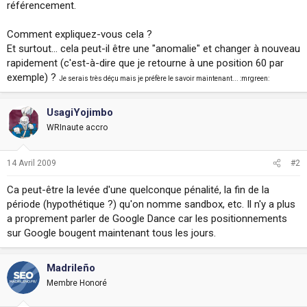
référencement.
i
o
n
Comment expliquez-vous cela ?
Et surtout... cela peut-il être une "anomalie" et changer à nouveau
rapidement (c'est-à-dire que je retourne à une position 60 par
exemple) ?
Je serais très déçu mais je préfère le savoir maintenant... :mrgreen:
UsagiYojimbo
WRInaute accro
14 Avril 2009
#2
Ca peut-être la levée d'une quelconque pénalité, la fin de la
période (hypothétique ?) qu'on nomme sandbox, etc. Il n'y a plus
a proprement parler de Google Dance car les positionnements
sur Google bougent maintenant tous les jours.
Madrileño
Membre Honoré